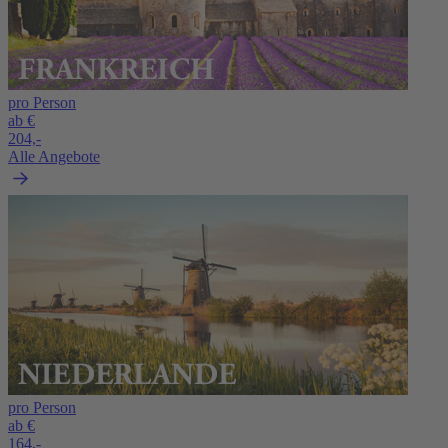
pro Person
ab €
204,-
Alle Angebote
pro Person
ab €
164,-