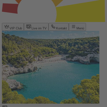
VIP Club
Live im TV
Kontakt
Menü