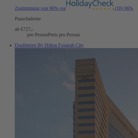
Zustimmung von 96% vor
(10)
96%
Pauschalreise
ab €
727,-
pro Person
Preis pro Person
Doubletree By Hilton Fujairah City