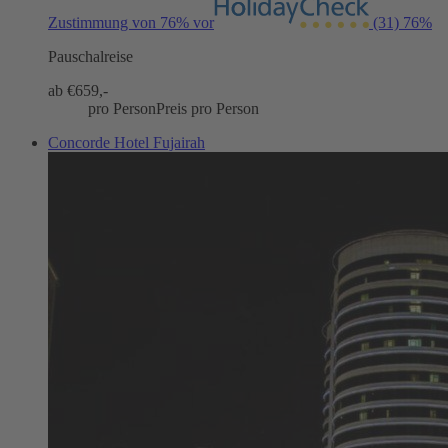
Zustimmung von 76% vor
(31)
76%
Pauschalreise
ab €
659,-
pro Person
Preis pro Person
Concorde Hotel Fujairah