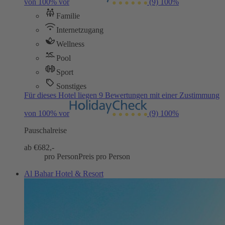
von 100% vor
(9)
100%
Familie
Internetzugang
Wellness
Pool
Sport
Sonstiges
Für dieses Hotel liegen 9 Bewertungen mit einer Zustimmung
von 100% vor
(9)
100%
Pauschalreise
ab €
682,-
pro Person
Preis pro Person
Al Bahar Hotel & Resort