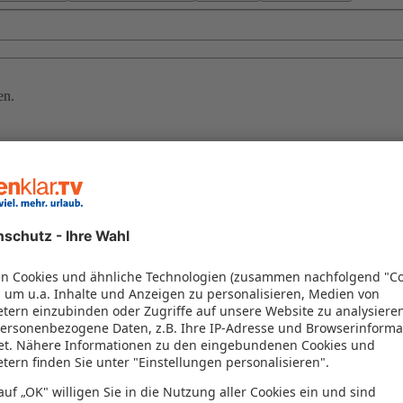
en.
an Sonne, Meer und orientalischen Charme zu genießen. Die tunesische 
sive-Resort mit Thalasso-Wellness, entspannte Tage am Strand oder Ausf
sene. Auf sonnenklar.TV finden Sie eine große Auswahl an guten Last 
klar.TV