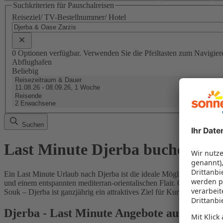
Suchkriterien für Pauschalreisen
Reiseziel/ TV-Bestellnummer/ Hotel
0 Optionen verfügbar. Verwenden Sie die Pfeiltasten zum Navigier
Abflughafen
Beliebig
Reisezeitraum & Dauer
11.08.26 - 08.09.26, 1 Woche
Reisende
2 Erwachsene
Suchen
Last Minute Djerba buchen
Ein Last Minute Urlaub nach Djerba ist die ideale Möglichkeit, spont
und einem entspannten mediterran-orientalischen Flair. Ob All-Inclu
Souk – Djerba ist ganzjährig ein attraktives Ziel für Kurzentschlos
Djerba - Last Minute Angebote auf sonnen