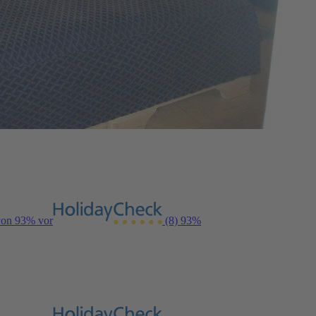
 von 93% vor
(8)
93%