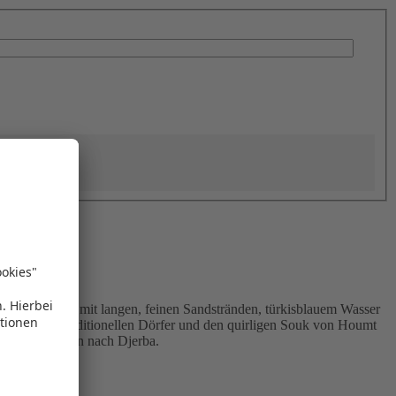
Insel besticht mit langen, feinen Sandstränden, türkisblauem Wasser
lüge in die traditionellen Dörfer und den quirligen Souk von Houmt
Minute Angeboten nach Djerba.