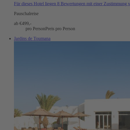
Für dieses Hotel liegen 8 Bewertungen mit einer Zustimmung
Pauschalreise
ab €
499,-
pro Person
Preis pro Person
Jardins de Toumana