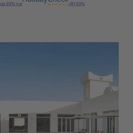
 von 93% vor
(8)
93%