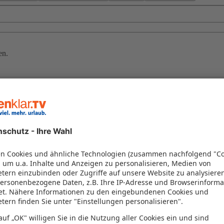
en.
n