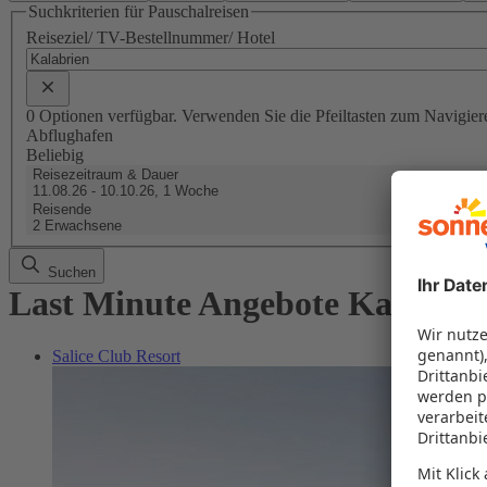
Suchkriterien für Pauschalreisen
Reiseziel/ TV-Bestellnummer/ Hotel
0 Optionen verfügbar. Verwenden Sie die Pfeiltasten zum Navigier
Abflughafen
Beliebig
Reisezeitraum & Dauer
11.08.26 - 10.10.26, 1 Woche
Reisende
2 Erwachsene
Suchen
Last Minute Angebote Kalabrie
Salice Club Resort