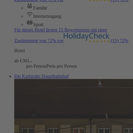
Familie
Internetzugang
Sport
Für dieses Hotel liegen 15 Bewertungen mit einer
Zustimmung von 72% vor
(15)
72%
Hotel
ab €
301,-
pro Person
Preis pro Person
ibis Karlsruhe Hauptbahnhof