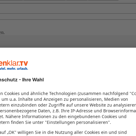
en.
rende Mischung aus bayerischer Tradition und modernem Stadtleben zu
n diese Unterkünfte eine hervorragende Möglichkeit, die herzliche Gas
 die zahlreichen Museen und Parks erkunden möchten, München hat für 
lichen Erlebnis macht.