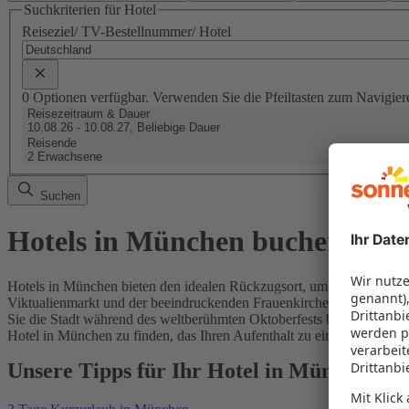
Suchkriterien für Hotel
Reiseziel/ TV-Bestellnummer/ Hotel
0 Optionen verfügbar. Verwenden Sie die Pfeiltasten zum Navigier
Reisezeitraum & Dauer
10.08.26 - 10.08.27, Beliebige Dauer
Reisende
2 Erwachsene
Suchen
Hotels in München buchen
Hotels in München bieten den idealen Rückzugsort, um die faszinie
Viktualienmarkt und der beeindruckenden Frauenkirche gelegen, biete
Sie die Stadt während des weltberühmten Oktoberfests besuchen oder
Hotel in München zu finden, das Ihren Aufenthalt zu einem unvergess
Unsere Tipps für Ihr Hotel in München