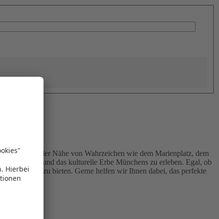
 entdecken. In der Nähe von Wahrzeichen wie dem Marienplatz, dem
tfreundschaft und das kulturelle Erbe Münchens zu erleben. Egal, ob
jeden etwas zu bieten. Gerne helfen wir Ihnen dabei, das perfekte