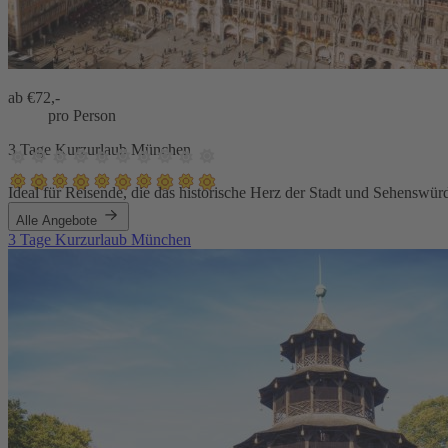
ab €
72,-
pro Person
3 Tage Kurzurlaub München
Ideal für Reisende, die das historische Herz der Stadt und Sehenswü
Alle Angebote
3 Tage Kurzurlaub München