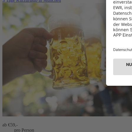
3 Tage Kurzurlaub in München
ab €
59,-
pro Person