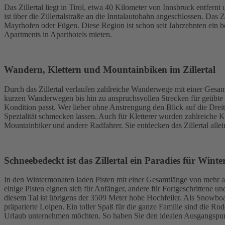
Das Zillertal liegt in Tirol, etwa 40 Kilometer von Innsbruck entfern
ist über die Zillertalstraße an die Inntalautobahn angeschlossen. Da
Mayrhofen oder Fügen. Diese Region ist schon seit Jahrzehnten ein b
Apartments in Aparthotels mieten.
Wandern, Klettern und Mountainbiken im Zillertal
Durch das Zillertal verlaufen zahlreiche Wanderwege mit einer Gesa
kurzen Wanderwegen bis hin zu anspruchsvollen Strecken für geübte W
Kondition passt. Wer lieber ohne Anstrengung den Blick auf die Drei
Spezialität schmecken lassen. Auch für Kletterer wurden zahlreiche Kl
Mountainbiker und andere Radfahrer. Sie entdecken das Zillertal allei
Schneebedeckt ist das Zillertal ein Paradies für Winte
In den Wintermonaten laden Pisten mit einer Gesamtlänge von mehr a
einige Pisten eignen sich für Anfänger, andere für Fortgeschrittene u
diesem Tal ist übrigens der 3509 Meter hohe Hochfeiler. Als Snowboa
präparierte Loipen. Ein toller Spaß für die ganze Familie sind die Ro
Urlaub unternehmen möchten. So haben Sie den idealen Ausgangspunk