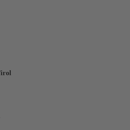
irol
n