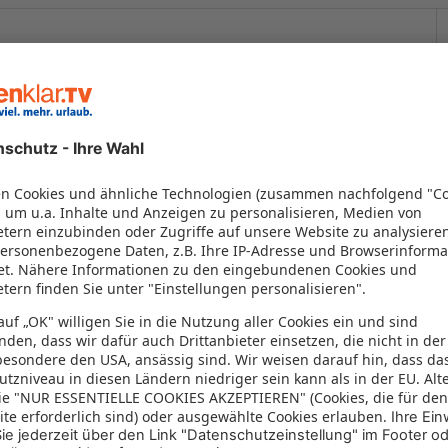
 sonnenklar.TV
ng von 91% vor
(432)
91%