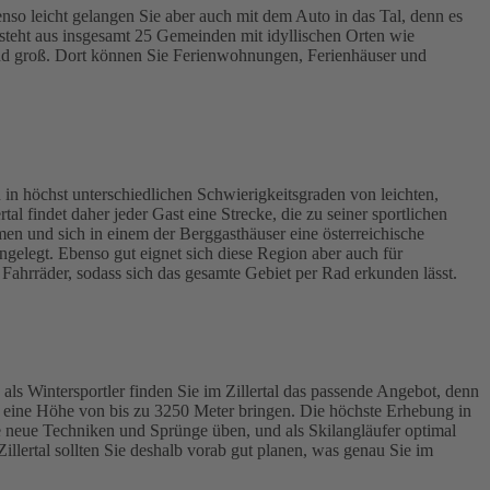
enso leicht gelangen Sie aber auch mit dem Auto in das Tal, denn es
besteht aus insgesamt 25 Gemeinden mit idyllischen Orten wie
hend groß. Dort können Sie Ferienwohnungen, Ferienhäuser und
n höchst unterschiedlichen Schwierigkeitsgraden von leichten,
 findet daher jeder Gast eine Strecke, die zu seiner sportlichen
en und sich in einem der Berggasthäuser eine österreichische
ngelegt. Ebenso gut eignet sich diese Region aber auch für
 Fahrräder, sodass sich das gesamte Gebiet per Rad erkunden lässt.
s Wintersportler finden Sie im Zillertal das passende Angebot, denn
 auf eine Höhe von bis zu 3250 Meter bringen. Die höchste Erhebung in
e neue Techniken und Sprünge üben, und als Skilangläufer optimal
illertal sollten Sie deshalb vorab gut planen, was genau Sie im