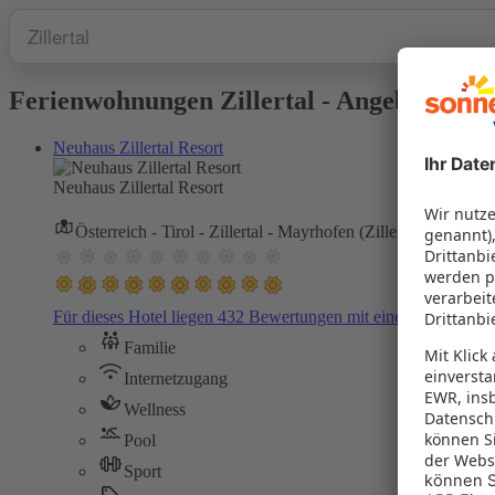
Ferienwohnungen Zillertal - Angebote auf
Neuhaus Zillertal Resort
Neuhaus Zillertal Resort
Österreich - Tirol - Zillertal - Mayrhofen (Zillertal)
Für dieses Hotel liegen 432 Bewertungen mit einer Zustimmu
Familie
Internetzugang
Wellness
Pool
Sport