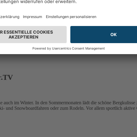
ng von 91% vor
(432)
91%
r.TV
ie auch im Winter. In den Sommermonaten lädt die schöne Bergkuliss
i- und Snowboardfahren oder zum Rodeln. Vor allem sportlich aktive G