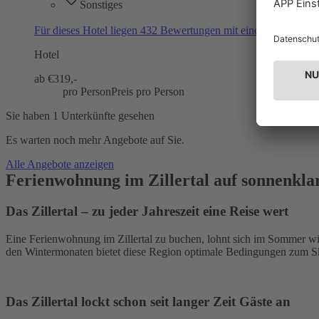
Sonstiges
Für dieses Hotel liegen 432 Bewertungen mit einer Zustimmu
Hotel
ab €
319,-
pro Person
Preis pro Person
Sie haben 1 Unterkünfte gesehen
Es warten noch mehr Angebote auf Sie.
Alle Angebote anzeigen
Ferienwohnung im Zillertal auf sonnenkla
Das Zillertal – zu jeder Jahreszeit eine Reise wert
Eine Ferienwohnung im Zillertal zu buchen, lohnt sich im Sommer w
den Wintermonaten bietet diese Region optimale Bedingungen zum Sk
Das Zillertal lockt schon seit langer Zeit Gäste an