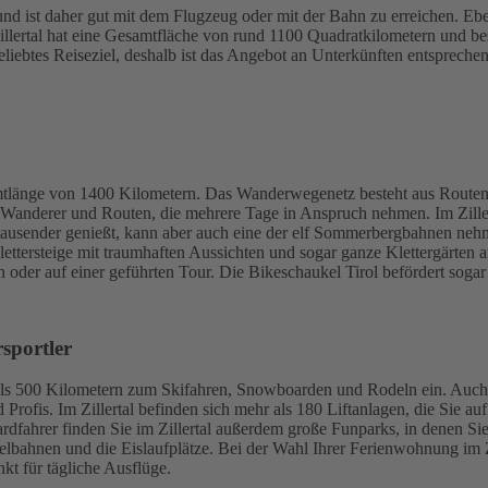
t und ist daher gut mit dem Flugzeug oder mit der Bahn zu erreichen. Eb
s Zillertal hat eine Gesamtfläche von rund 1100 Quadratkilometern und 
eliebtes Reiseziel, deshalb ist das Angebot an Unterkünften entsprec
mtlänge von 1400 Kilometern. Das Wanderwegenetz besteht aus Routen i
anderer und Routen, die mehrere Tage in Anspruch nehmen. Im Zillertal
tausender genießt, kann aber auch eine der elf Sommerbergbahnen nehm
ettersteige mit traumhaften Aussichten und sogar ganze Klettergärten a
n oder auf einer geführten Tour. Die Bikeschaukel Tirol befördert sogar
rsportler
ls 500 Kilometern zum Skifahren, Snowboarden und Rodeln ein. Auch al
nd Profis. Im Zillertal befinden sich mehr als 180 Liftanlagen, die Sie
rdfahrer finden Sie im Zillertal außerdem große Funparks, in denen Si
delbahnen und die Eislaufplätze. Bei der Wahl Ihrer Ferienwohnung im Z
t für tägliche Ausflüge.