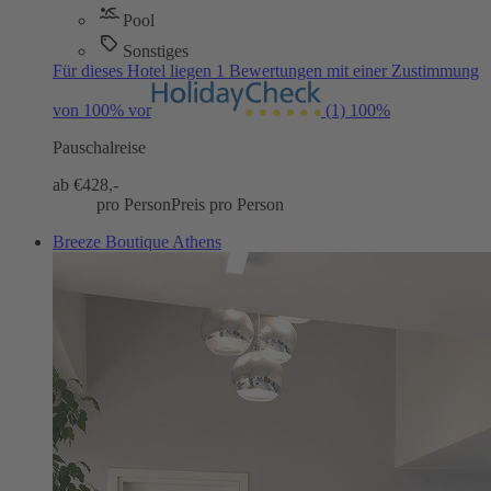
Pool
Sonstiges
Für dieses Hotel liegen 1 Bewertungen mit einer Zustimmung
von 100% vor
(1)
100%
Pauschalreise
ab €
428,-
pro Person
Preis pro Person
Breeze Boutique Athens