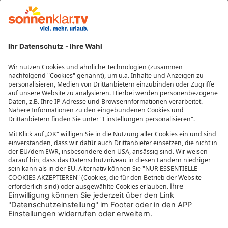
Reisegutscheine
Beliebte Reiseziele
Reisebüros
Impressum
Datenschutzeinstellungen
Datenschutzübersicht
MEHR VON SONNENKLAR.TV
Mediathek
sonnenklar.TV Empfangsdaten
sonnenklar.TV Programm
sonnenklar.TV App
sonnenklar.TV News
Reiselexikon
Informationen zur Barrierefreiheit