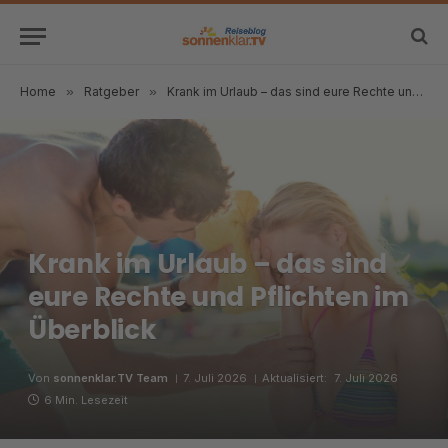
Home
»
Ratgeber
»
Krank im Urlaub – das sind eure Rechte und Pflichten im Überblick
Krank im Urlaub – das sind
eure Rechte und Pflichten im
Überblick
Von
sonnenklar.TV Team
7. Juli 2026
Aktualisiert:
7. Juli 2026
6 Min. Lesezeit