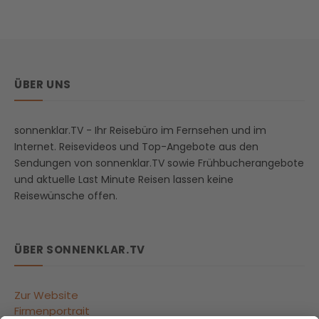
ÜBER UNS
sonnenklar.TV - Ihr Reisebüro im Fernsehen und im
Internet. Reisevideos und Top-Angebote aus den
Sendungen von sonnenklar.TV sowie Frühbucherangebote
und aktuelle Last Minute Reisen lassen keine
Reisewünsche offen.
ÜBER SONNENKLAR.TV
Zur Website
Firmenportrait