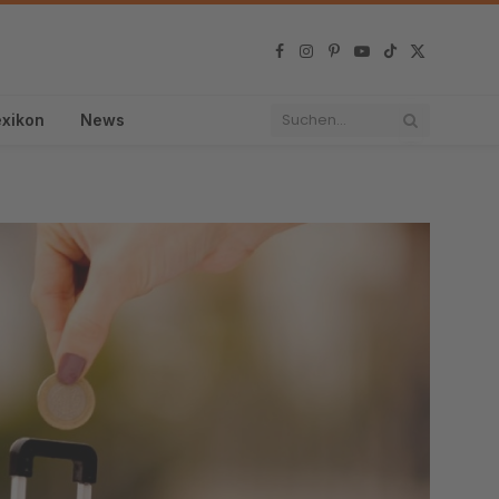
Facebook
Instagram
Pinterest
YouTube
TikTok
X
(Twitter)
exikon
News