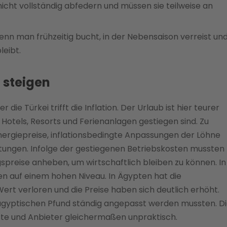
icht vollständig abfedern und müssen sie teilweise an
enn man frühzeitig bucht, in der Nebensaison verreist un
leibt.
t steigen
ie Türkei trifft die Inflation. Der Urlaub ist hier teurer
Hotels, Resorts und Ferienanlagen gestiegen sind. Zu
ergiepreise, inflationsbedingte Anpassungen der Löhne
stungen. Infolge der gestiegenen Betriebskosten mussten
preise anheben, um wirtschaftlich bleiben zu können. In
ren auf einem hohen Niveau. In Ägypten hat die
Wert verloren und die Preise haben sich deutlich erhöht.
in ägyptischen Pfund ständig angepasst werden mussten. D
te und Anbieter gleichermaßen unpraktisch.