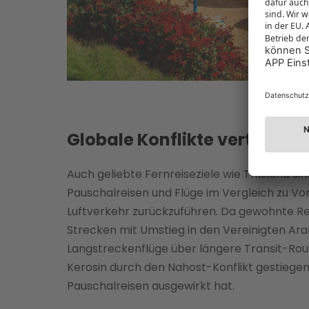
Die Inflati
Globale Konflikte verteuern 
Auch geliebte Fernreiseziele wie Thailand sin
Pauschalreisen und Flüge im Vergleich zu Vo
Luftverkehr zurückzuführen. Da gewohnte Rei
Strecken mit Umstieg in den Vereinigten Ar
Langstreckenflüge über längere Transit-Rou
Kerosin durch den Nahost-Konflikt gestiegen,
Pauschalreisen ausgewirkt hat.