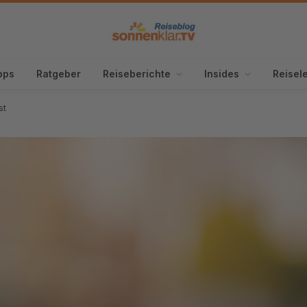
pps
Ratgeber
Reiseberichte
Insides
Reisel
st