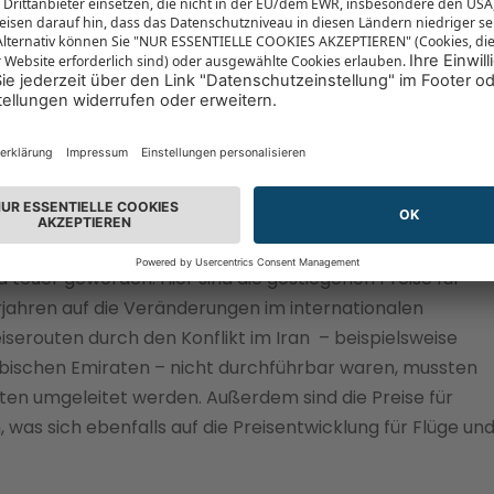
on lässt Urlaubspreise steigen
Fernreiseziele
d teuer geworden. Hier sind die gestiegenen Preise für
rjahren auf die Veränderungen im internationalen
serouten durch den Konflikt im Iran – beispielsweise
abischen Emiraten – nicht durchführbar waren, mussten
ten umgeleitet werden. Außerdem sind die Preise für
 was sich ebenfalls auf die Preisentwicklung für Flüge un