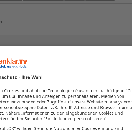
en.
el in einem Paket kombiniert werden – das spart Zeit und Geld. Nutzen 
en!