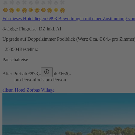
Für dieses Hotel liegen 6893 Bewertungen mit einer Zustimmung vo
8-tägige Flugreise, DZ inkl. AI
Upgrade auf Doppelzimmer Poolblick (Wert: € ca. € 84,- pro Zimmer) 
253504
Bestellnr.:
Pauschalreise
Alter Preis
ab €
833,-
ab €
666,-
pro Person
Preis pro Person
allsun Hotel Zorbas Village