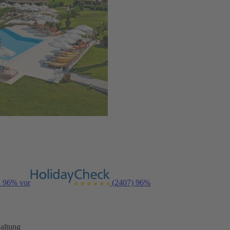
n 96% vor
(2407)
96%
altung