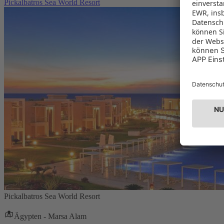
Pickalbatros Sea World Resort
Pickalbatros Sea World Resort
Ägypten - Marsa Alam