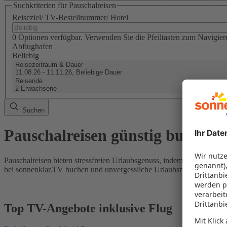
Suchkriterien für Pauschalreisen
Reiseziel/ TV-Bestellnummer/ Hotel
0 Optionen verfügbar. Verwenden Sie die Pfeiltasten zum Navigier
Abflughafen
Beliebig
Reisezeitraum & Dauer
11.08.26 - 11.11.26, Beliebige Dauer
Reisende
2 Erwachsene
Suchen
Pauschalreisen günstig buchen
Pauschalreisen bieten stressfreien Urlaubsgenuss, indem Flug und Hot
bei sonnenklar.TV buchen und unvergessliche Urlaubsmomente erleb
Top TV-Angebote inklusive Flug