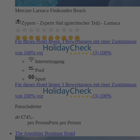
Mercure Larnaca Finikoudes Beach
Zypern - Zypern Süd (griechischer Teil) - Larnaca
Für dieses Hotel liegen 3 Bewertungen mit einer Zustimmung
von 100% vor
(3)
100%
Internetzugang
Pool
Sport
Für dieses Hotel liegen 3 Bewertungen mit einer Zustimmung
von 100% vor
(3)
100%
Pauschalreise
ab €
745,-
pro Person
Preis pro Person
The Josephine Boutique Hotel