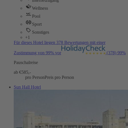
Internetzugang
Wellness
Pool
Sport
Sonstiges
+1
Für dieses Hotel liegen 378 Bewertungen mit einer
Zustimmung von 99% vor
(378)
99%
Pauschalreise
ab €
585,-
pro Person
Preis pro Person
Sun Hall Hotel