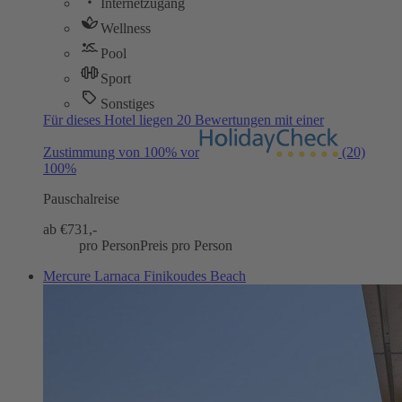
Internetzugang
Wellness
Pool
Sport
Sonstiges
Für dieses Hotel liegen 20 Bewertungen mit einer
Zustimmung von 100% vor
(20)
100%
Pauschalreise
ab €
731,-
pro Person
Preis pro Person
Mercure Larnaca Finikoudes Beach