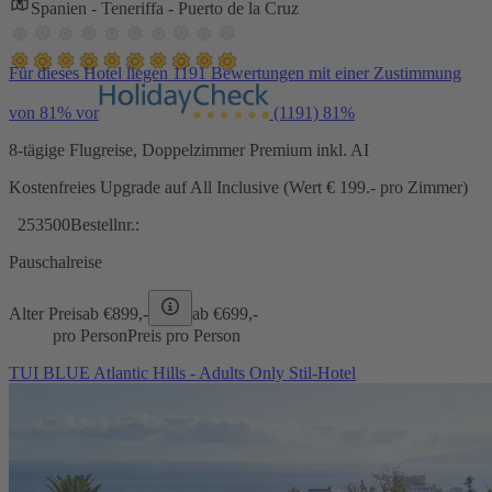
Spanien - Teneriffa - Puerto de la Cruz
Für dieses Hotel liegen 1191 Bewertungen mit einer Zustimmung
von 81% vor
(1191)
81%
8-tägige Flugreise, Doppelzimmer Premium inkl. AI
Kostenfreies Upgrade auf All Inclusive (Wert € 199.- pro Zimmer)
253500
Bestellnr.:
Pauschalreise
Alter Preis
ab €
899,-
ab €
699,-
pro Person
Preis pro Person
TUI BLUE Atlantic Hills - Adults Only Stil-Hotel