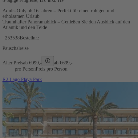
8-tägige Flugreise, DZ inkl. HP
Adults Only ab 16 Jahren – Perfekt für einen ruhigen und
erholsamen Urlaub
Traumhafter Panoramablick – Genießen Sie den Ausblick auf den
Atlantik und den Teide
253538
Bestellnr.:
Pauschalreise
Alter Preis
ab €
999,-
ab €
699,-
pro Person
Preis pro Person
R2 Lago Playa Park