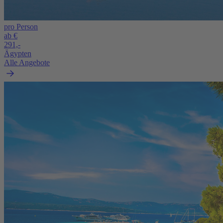
pro Person
ab €
291,-
Ägypten
Alle Angebote