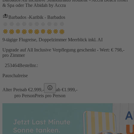
& Spa oder The Abidah by Accra
Barbados -Karibik - Barbados
9-tägige Flugreise, Doppelzimmer Meerblick inkl. AI
Upgrade auf All Inclusive Verpflegung geschenkt - Wert: € 798,-
pro Zimmer
253464
Bestellnr.:
Pauschalreise
Alter Preis
ab €
2.999,-
ab €
1.999,-
pro Person
Preis pro Person