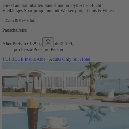
Direkt am traumhaften Sandstrand in idyllischer Bucht
Vielfältiges Sportprogramm mit Wassersport, Tennis & Fitness
253539
Bestellnr.:
Pauschalreise
Alter Preis
ab €
1.299,-
ab €
1.199,-
pro Person
Preis pro Person
TUI BLUE Insula Alba - Adults Only Stil-Hotel