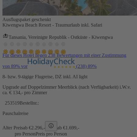
Ausflugspaket geschenkt
Kiwengwa Beach Resort - Traumurlaub inkl. Safari
Tansania, Vereinigte Republik - Ostküste - Kiwengwa
Für dieses Hotel liegen 238 Bewertungen mit einer Zustimmung
von 89% vor
(238)
89%
8- bzw. 9-tägige Flugreise, DZ inkl. AI light
Upgrade auf Doppelzimmer Meerblick (nach Verfügbarkeit) i.W.v.
ca. € 134,- pro Zimmer
253519
Bestellnr.:
Pauschalreise
Alter Preis
ab €
2.296,-
ab €
1.699,-
pro Person
Preis pro Person