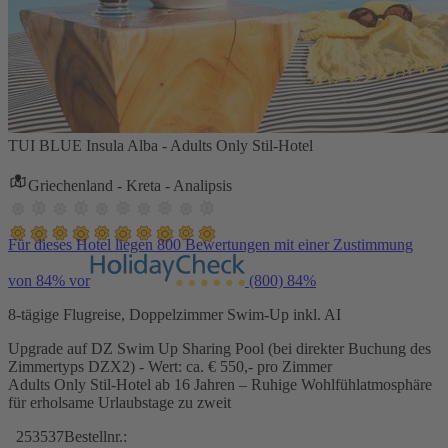
TUI BLUE Insula Alba - Adults Only Stil-Hotel
Griechenland - Kreta - Analipsis
Für dieses Hotel liegen 800 Bewertungen mit einer Zustimmung
von 84% vor
(800)
84%
8-tägige Flugreise, Doppelzimmer Swim-Up inkl. AI
Upgrade auf DZ Swim Up Sharing Pool (bei direkter Buchung des
Zimmertyps DZX2) - Wert: ca. € 550,- pro Zimmer
Adults Only Stil-Hotel ab 16 Jahren – Ruhige Wohlfühlatmosphäre
für erholsame Urlaubstage zu zweit
253537
Bestellnr.: