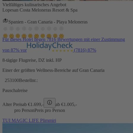
Vielfältiges kulinarisches Angebot
Lopesan Costa Meloneras Resort & Spa
Spanien - Gran Canaria - Playa Meloneras
Für dieses Hotel liegen 7816 Bewertungen mit einer Zustimmung
von 87% vor
(7816)
87%
8-tägige Flugreise, DZ inkl. HP
Einer der größten Wellness-Bereiche auf Gran Canaria
253100
Bestellnr.:
Pauschalreise
Alter Preis
ab €
1.699,-
ab €
1.005,-
pro Person
Preis pro Person
TUI MAGIC LIFE Plimmiri