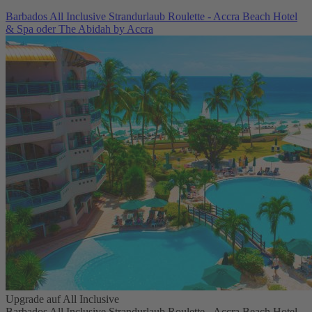
Barbados All Inclusive Strandurlaub Roulette - Accra Beach Hotel
& Spa oder The Abidah by Accra
Upgrade auf All Inclusive
Barbados All Inclusive Strandurlaub Roulette - Accra Beach Hotel