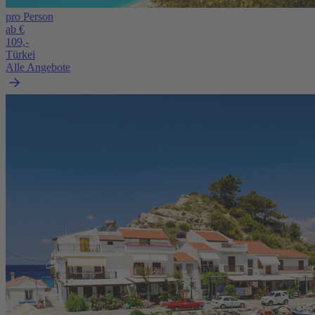
pro Person
ab €
109,-
Türkei
Alle Angebote