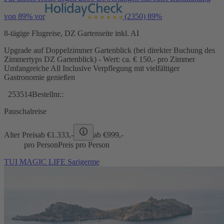
von 89% vor
(2350)
89%
8-tägige Flugreise, DZ Gartenseite inkl. AI
Upgrade auf Doppelzimmer Gartenblick (bei direkter Buchung des
Zimmertyps DZ Gartenblick) - Wert: ca. € 150,- pro Zimmer
Umfangreiche All Inclusive Verpflegung mit vielfältiger
Gastronomie genießen
253514
Bestellnr.:
Pauschalreise
Alter Preis
ab €
1.333,-
ab €
999,-
pro Person
Preis pro Person
TUI MAGIC LIFE Sarigerme