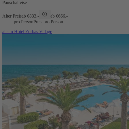
Pauschalreise
Alter Preis
ab €
833,-
ab €
666,-
pro Person
Preis pro Person
allsun Hotel Zorbas Village