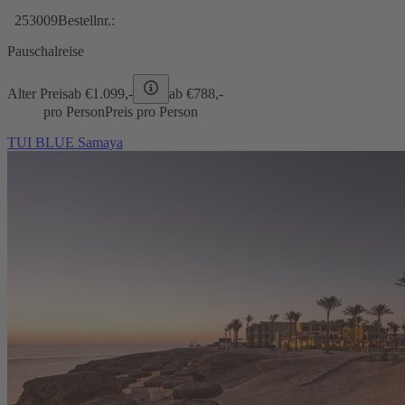
253009
Bestellnr.:
Pauschalreise
Alter Preis
ab €
1.099,-
ab €
788,-
pro Person
Preis pro Person
TUI BLUE Samaya