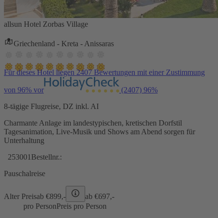
allsun Hotel Zorbas Village
Griechenland - Kreta - Anissaras
Für dieses Hotel liegen 2407 Bewertungen mit einer Zustimmung
von 96% vor
(2407)
96%
8-tägige Flugreise, DZ inkl. AI
Charmante Anlage im landestypischen, kretischen Dorfstil
Tagesanimation, Live-Musik und Shows am Abend sorgen für
Unterhaltung
253001
Bestellnr.:
Pauschalreise
Alter Preis
ab €
899,-
ab €
697,-
pro Person
Preis pro Person