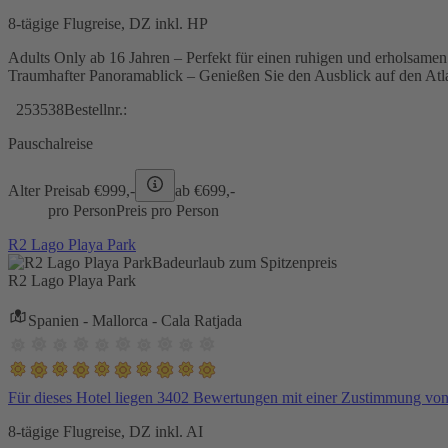
8-tägige Flugreise, DZ inkl. HP
Adults Only ab 16 Jahren – Perfekt für einen ruhigen und erholsame
Traumhafter Panoramablick – Genießen Sie den Ausblick auf den Atl
253538
Bestellnr.:
Pauschalreise
Alter Preis
ab €
999,-
ab €
699,-
pro Person
Preis pro Person
R2 Lago Playa Park
Badeurlaub zum Spitzenpreis
R2 Lago Playa Park
Spanien - Mallorca - Cala Ratjada
Für dieses Hotel liegen 3402 Bewertungen mit einer Zustimmung vo
8-tägige Flugreise, DZ inkl. AI