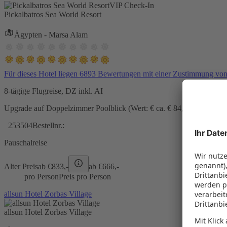
VIP Check-In
Pickalbatros Sea World Resort
Ägypten - Marsa Alam
Für dieses Hotel liegen 6893 Bewertungen mit einer Zustimmung vo
8-tägige Flugreise, DZ inkl. AI
Upgrade auf Doppelzimmer Poolblick (Wert: € ca. € 84,- pro Zimmer) 
253504
Bestellnr.:
Pauschalreise
Alter Preis
ab €
833,-
ab €
666,-
pro Person
Preis pro Person
allsun Hotel Zorbas Village
allsun Hotel Zorbas Village