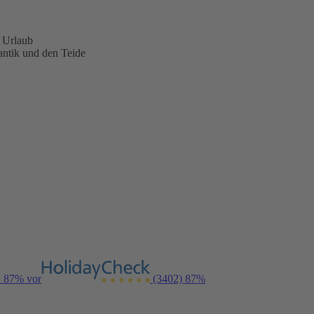
n Urlaub
antik und den Teide
n 87% vor
(3402)
87%