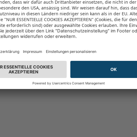
n 96% vor
(2407)
96%
altung