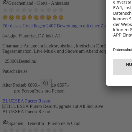
Griechenland - Kreta - Anissaras
Für dieses Hotel liegen 2407 Bewertungen mit einer Zustimmung vo
8-tägige Flugreise, DZ inkl. AI
Charmante Anlage im landestypischen, kretischen Dorfstil
Tagesanimation, Live-Musik und Shows am Abend sorgen für Unterh
253001
Bestellnr.:
Pauschalreise
Alter Preis
ab €
899,-
ab €
697,-
pro Person
Preis pro Person
BLUESEA Puerto Resort
Upgrade auf All Inclusive
BLUESEA Puerto Resort
Spanien - Teneriffa - Puerto de la Cruz