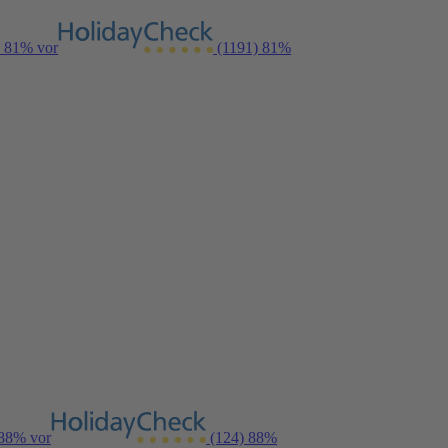
n 81% vor
(1191)
81%
 88% vor
(124)
88%