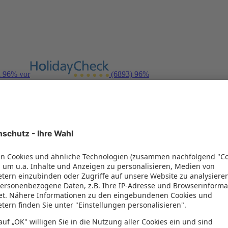
n 96% vor
(6893)
96%
- nur solange der Vorrat reicht