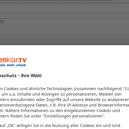
en.
el in einem Paket kombiniert werden – das spart Zeit und Geld. Nutzen 
en!