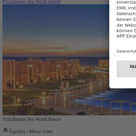
Pickalbatros Sea World Resort
Pickalbatros Sea World Resort
Ägypten - Marsa Alam