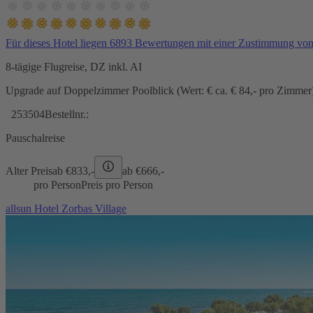
Für dieses Hotel liegen 6893 Bewertungen mit einer Zustimmung vo
8-tägige Flugreise, DZ inkl. AI
Upgrade auf Doppelzimmer Poolblick (Wert: € ca. € 84,- pro Zimmer) 
253504
Bestellnr.:
Pauschalreise
Alter Preis
ab €
833,-
ab €
666,-
pro Person
Preis pro Person
allsun Hotel Zorbas Village