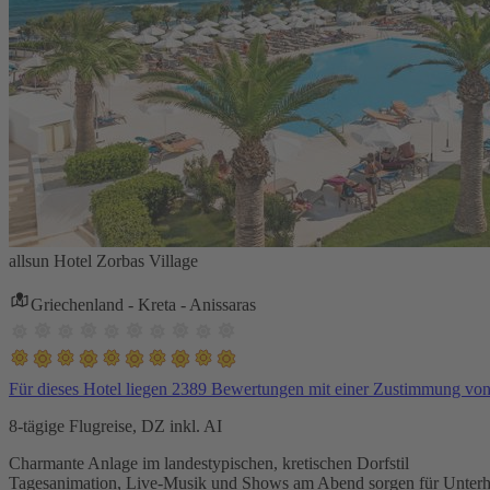
allsun Hotel Zorbas Village
Griechenland - Kreta - Anissaras
Für dieses Hotel liegen 2389 Bewertungen mit einer Zustimmung vo
8-tägige Flugreise, DZ inkl. AI
Charmante Anlage im landestypischen, kretischen Dorfstil
Tagesanimation, Live-Musik und Shows am Abend sorgen für Unterh