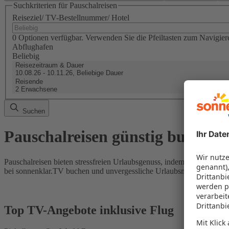
Suchkriterien für Pauschalreisen
Reiseziel/ TV-Bestellnummer/ Hotel
0 Optionen verfügbar. Verwenden Sie die Pfeiltasten zum Navigier
Abflughafen
Beliebig
Reisezeitraum & Dauer
10.08.26 - 10.11.26, Beliebige Dauer
Reisende
2 Erwachsene
Suchen
Pauschalreisen günstig buchen
Pauschalreisen bieten stressfreien Urlaubsgenuss, indem Flug und Hot
bei sonnenklar.TV buchen und unvergessliche Urlaubsmomente erleb
Top TV-Angebote inklusive Flug