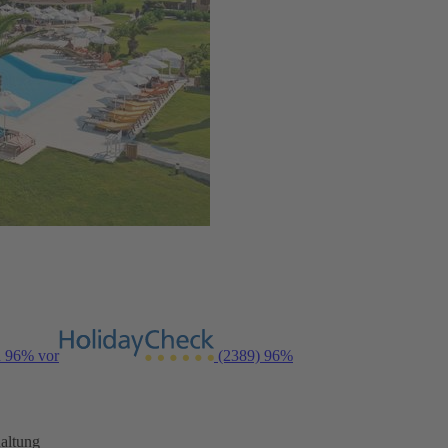
n 96% vor
(2389)
96%
altung