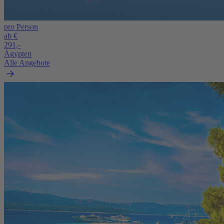
pro Person
ab €
291,-
Ägypten
Alle Angebote