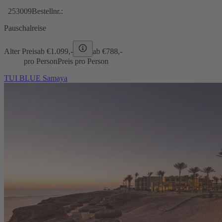
253009
Bestellnr.:
Pauschalreise
Alter Preis
ab €
1.099,-
ab €
788,-
pro Person
Preis pro Person
TUI BLUE Samaya