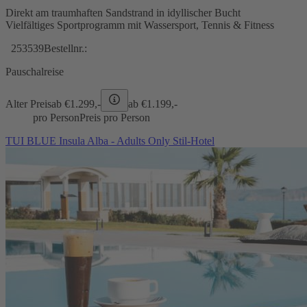
Direkt am traumhaften Sandstrand in idyllischer Bucht
Vielfältiges Sportprogramm mit Wassersport, Tennis & Fitness
253539
Bestellnr.:
Pauschalreise
Alter Preis
ab €
1.299,-
ab €
1.199,-
pro Person
Preis pro Person
TUI BLUE Insula Alba - Adults Only Stil-Hotel