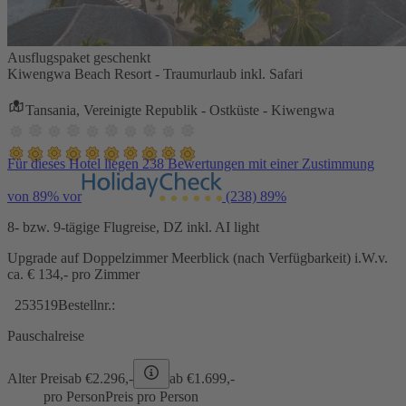
Ausflugspaket geschenkt
Kiwengwa Beach Resort - Traumurlaub inkl. Safari
Tansania, Vereinigte Republik - Ostküste - Kiwengwa
Für dieses Hotel liegen 238 Bewertungen mit einer Zustimmung
von 89% vor
(238)
89%
8- bzw. 9-tägige Flugreise, DZ inkl. AI light
Upgrade auf Doppelzimmer Meerblick (nach Verfügbarkeit) i.W.v.
ca. € 134,- pro Zimmer
253519
Bestellnr.:
Pauschalreise
Alter Preis
ab €
2.296,-
ab €
1.699,-
pro Person
Preis pro Person