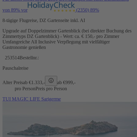
von 89% vor
(2350)
89%
8-tägige Flugreise, DZ Gartenseite inkl. AI
Upgrade auf Doppelzimmer Gartenblick (bei direkter Buchung des
Zimmertyps DZ Gartenblick) - Wert: ca. € 150,- pro Zimmer
Umfangreiche All Inclusive Verpflegung mit vielfältiger
Gastronomie genießen
253514
Bestellnr.:
Pauschalreise
Alter Preis
ab €
1.333,-
ab €
999,-
pro Person
Preis pro Person
TUI MAGIC LIFE Sarigerme