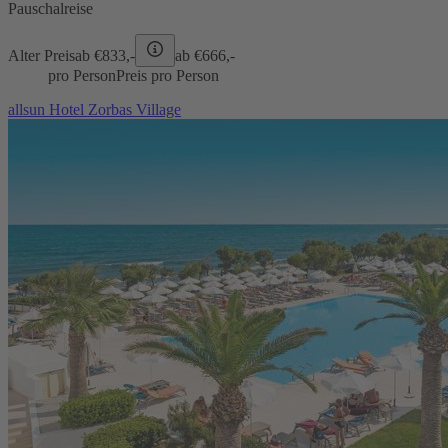
Pauschalreise
Alter Preis
ab €
833,-
ab €
666,-
pro Person
Preis pro Person
allsun Hotel Zorbas Village