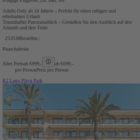
8-tägige Flugreise, DZ inkl. HP
Adults Only ab 16 Jahren – Perfekt für einen ruhigen und
erholsamen Urlaub
Traumhafter Panoramablick – Genießen Sie den Ausblick auf den
Atlantik und den Teide
253538
Bestellnr.:
Pauschalreise
Alter Preis
ab €
999,-
ab €
699,-
pro Person
Preis pro Person
R2 Lago Playa Park