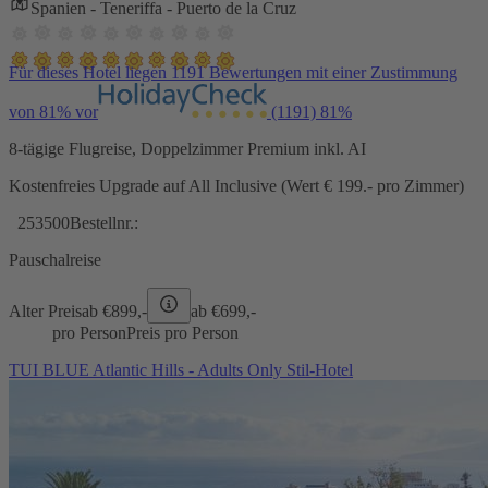
Spanien - Teneriffa - Puerto de la Cruz
Für dieses Hotel liegen 1191 Bewertungen mit einer Zustimmung
von 81% vor
(1191)
81%
8-tägige Flugreise, Doppelzimmer Premium inkl. AI
Kostenfreies Upgrade auf All Inclusive (Wert € 199.- pro Zimmer)
253500
Bestellnr.:
Pauschalreise
Alter Preis
ab €
899,-
ab €
699,-
pro Person
Preis pro Person
TUI BLUE Atlantic Hills - Adults Only Stil-Hotel