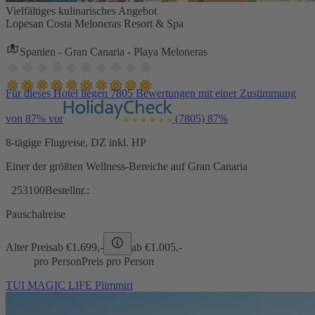
Vielfältiges kulinarisches Angebot
Lopesan Costa Meloneras Resort & Spa
Spanien - Gran Canaria - Playa Meloneras
Für dieses Hotel liegen 7805 Bewertungen mit einer Zustimmung
von 87% vor
(7805)
87%
8-tägige Flugreise, DZ inkl. HP
Einer der größten Wellness-Bereiche auf Gran Canaria
253100
Bestellnr.:
Pauschalreise
Alter Preis
ab €
1.699,-
ab €
1.005,-
pro Person
Preis pro Person
TUI MAGIC LIFE Plimmiri