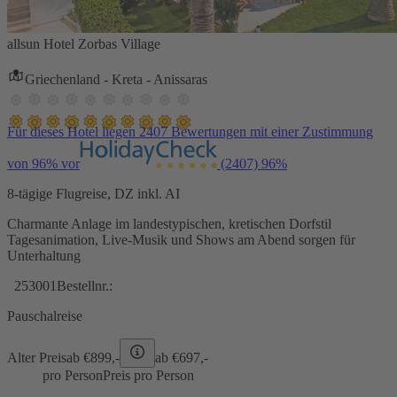
allsun Hotel Zorbas Village
Griechenland - Kreta - Anissaras
Für dieses Hotel liegen 2407 Bewertungen mit einer Zustimmung
von 96% vor
(2407)
96%
8-tägige Flugreise, DZ inkl. AI
Charmante Anlage im landestypischen, kretischen Dorfstil
Tagesanimation, Live-Musik und Shows am Abend sorgen für
Unterhaltung
253001
Bestellnr.:
Pauschalreise
Alter Preis
ab €
899,-
ab €
697,-
pro Person
Preis pro Person