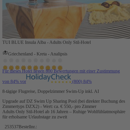
TUI BLUE Insula Alba - Adults Only Stil-Hotel
Griechenland - Kreta - Analipsis
Für dieses Hotel liegen 800 Bewertungen mit einer Zustimmung
von 84% vor
(800)
84%
8-tägige Flugreise, Doppelzimmer Swim-Up inkl. AI
Upgrade auf DZ Swim Up Sharing Pool (bei direkter Buchung des
Zimmertyps DZX2) - Wert: ca. € 550,- pro Zimmer
Adults Only Stil-Hotel ab 16 Jahren – Ruhige Wohlfühlatmosphäre
für erholsame Urlaubstage zu zweit
253537
Bestellnr.: