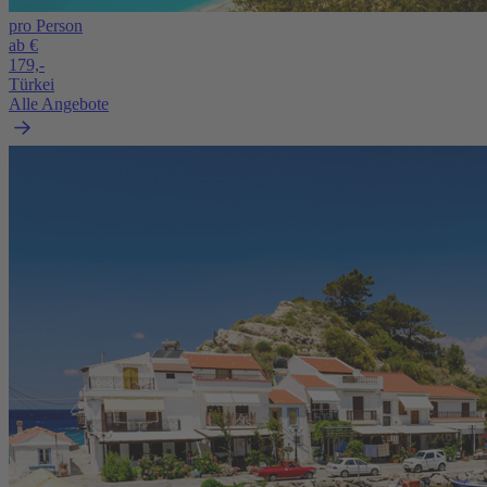
pro Person
ab €
179,-
Türkei
Alle Angebote