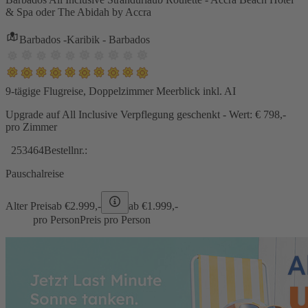
& Spa oder The Abidah by Accra
Barbados -Karibik - Barbados
9-tägige Flugreise, Doppelzimmer Meerblick inkl. AI
Upgrade auf All Inclusive Verpflegung geschenkt - Wert: € 798,-
pro Zimmer
253464
Bestellnr.:
Pauschalreise
Alter Preis
ab €
2.999,-
ab €
1.999,-
pro Person
Preis pro Person