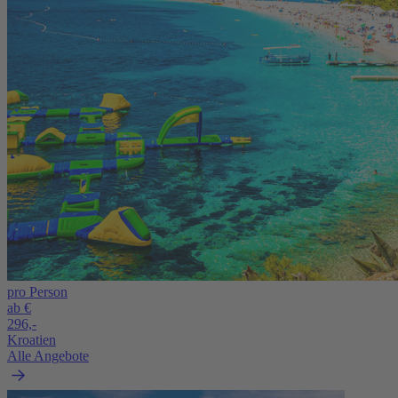
pro Person
ab €
296,-
Kroatien
Alle Angebote