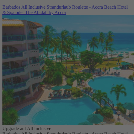
Barbados All Inclusive Strandurlaub Roulette - Accra Beach Hotel
& Spa oder The Abidah by Accra
Upgrade auf All Inclusive
Barbados All Inclusive Strandurlaub Roulette - Accra Beach Hotel