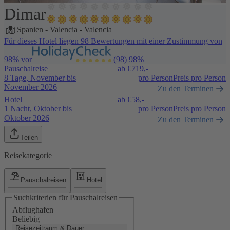
Dimar
1 / 10
Spanien
-
Valencia
-
Valencia
Für dieses Hotel liegen 98 Bewertungen mit einer Zustimmung von
98% vor
(98)
98%
Pauschalreise
ab €
719,-
8 Tage, November bis
pro Person
Preis pro Person
November 2026
Zu den Terminen
Hotel
ab €
58,-
1 Nacht, Oktober bis
pro Person
Preis pro Person
Oktober 2026
Zu den Terminen
Teilen
Reisekategorie
Pauschalreisen
Hotel
Suchkriterien für Pauschalreisen
Abflughafen
Beliebig
Reisezeitraum & Dauer