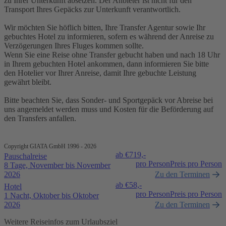
zu Ihrer Unterkunft absetzen. Der Anbieter ist nicht für den
Transport Ihres Gepäcks zur Unterkunft verantwortlich.
Wir möchten Sie höflich bitten, Ihre Transfer Agentur sowie Ihr
gebuchtes Hotel zu informieren, sofern es während der Anreise zu
Verzögerungen Ihres Fluges kommen sollte.
Wenn Sie eine Reise ohne Transfer gebucht haben und nach 18 Uhr
in Ihrem gebuchten Hotel ankommen, dann informieren Sie bitte
den Hotelier vor Ihrer Anreise, damit Ihre gebuchte Leistung
gewährt bleibt.
Bitte beachten Sie, dass Sonder- und Sportgepäck vor Abreise bei
uns angemeldet werden muss und Kosten für die Beförderung auf
den Transfers anfallen.
Copyright GIATA GmbH 1996 - 2026
ab €
719,-
Pauschalreise
pro Person
Preis pro Person
8 Tage, November bis November
2026
Zu den Terminen
ab €
58,-
Hotel
pro Person
Preis pro Person
1 Nacht, Oktober bis Oktober
2026
Zu den Terminen
Weitere Reiseinfos zum Urlaubsziel