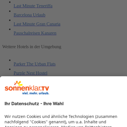
Last Minute Teneriffa
Barcelona Urlaub
Last Minute Gran Canaria
Pauschalreisen Kanaren
Weitere Hotels in der Umgebung
Parker The Urban Flats
Purple Nest Hostel
Presidente
Benimar
Ambassador II
Valencia Dalt Apartaments
New Trebol