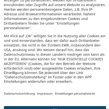
Flamingo Oasis
Blanq Carmen Hotel
Coroa Malvarrosa
Hotel Clibomar
Senator Gandia
Now Benidorm
Barcelo Benidorm Beach
San Francisco Apartment
SH Colon Valencia
Valencia Center
Mediterraneo
Vistamar