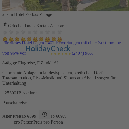
allsun Hotel Zorbas Village
Griechenland - Kreta - Anissaras
Für dieses Hotel liegen 2407 Bewertungen mit einer Zustimmung
von 96% vor
(2407)
96%
8-tägige Flugreise, DZ inkl. AI
Charmante Anlage im landestypischen, kretischen Dorfstil
Tagesanimation, Live-Musik und Shows am Abend sorgen für
Unterhaltung
253001
Bestellnr.:
Pauschalreise
Alter Preis
ab €
899,-
ab €
697,-
pro Person
Preis pro Person