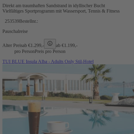
Direkt am traumhaften Sandstrand in idyllischer Bucht
Vielfältiges Sportprogramm mit Wassersport, Tennis & Fitness
253539
Bestellnr.:
Pauschalreise
Alter Preis
ab €
1.299,-
ab €
1.199,-
pro Person
Preis pro Person
TUI BLUE Insula Alba - Adults Only Stil-Hotel