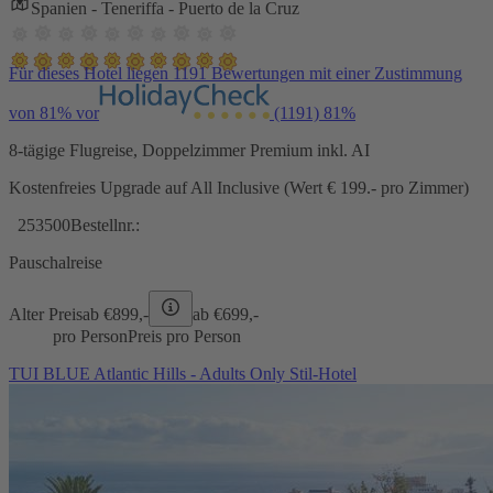
Spanien - Teneriffa - Puerto de la Cruz
Für dieses Hotel liegen 1191 Bewertungen mit einer Zustimmung
von 81% vor
(1191)
81%
8-tägige Flugreise, Doppelzimmer Premium inkl. AI
Kostenfreies Upgrade auf All Inclusive (Wert € 199.- pro Zimmer)
253500
Bestellnr.:
Pauschalreise
Alter Preis
ab €
899,-
ab €
699,-
pro Person
Preis pro Person
TUI BLUE Atlantic Hills - Adults Only Stil-Hotel