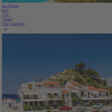
pro Person
ab €
179,-
Türkei
Alle Angebote