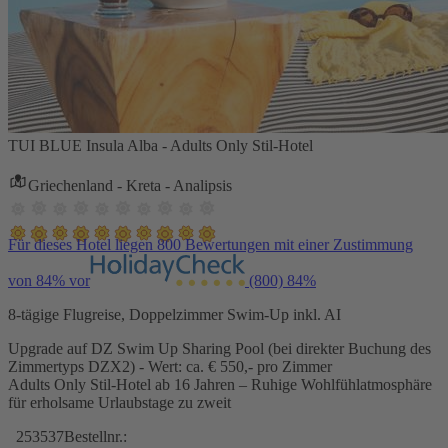
TUI BLUE Insula Alba - Adults Only Stil-Hotel
Griechenland - Kreta - Analipsis
Für dieses Hotel liegen 800 Bewertungen mit einer Zustimmung
von 84% vor
(800)
84%
8-tägige Flugreise, Doppelzimmer Swim-Up inkl. AI
Upgrade auf DZ Swim Up Sharing Pool (bei direkter Buchung des
Zimmertyps DZX2) - Wert: ca. € 550,- pro Zimmer
Adults Only Stil-Hotel ab 16 Jahren – Ruhige Wohlfühlatmosphäre
für erholsame Urlaubstage zu zweit
253537
Bestellnr.: