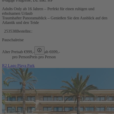
8-tägige Flugreise, DZ inkl. HP
Adults Only ab 16 Jahren – Perfekt für einen ruhigen und
erholsamen Urlaub
Traumhafter Panoramablick – Genießen Sie den Ausblick auf den
Atlantik und den Teide
253538
Bestellnr.:
Pauschalreise
Alter Preis
ab €
999,-
ab €
699,-
pro Person
Preis pro Person
R2 Lago Playa Park