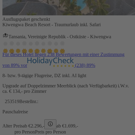
Ausflugspaket geschenkt
Kiwengwa Beach Resort - Traumurlaub inkl. Safari
Tansania, Vereinigte Republik - Ostküste - Kiwengwa
Für dieses Hotel liegen 238 Bewertungen mit einer Zustimmung
von 89% vor
(238)
89%
8- bzw. 9-tägige Flugreise, DZ inkl. AI light
Upgrade auf Doppelzimmer Meerblick (nach Verfügbarkeit) i.W.v.
ca. € 134,- pro Zimmer
253519
Bestellnr.:
Pauschalreise
Alter Preis
ab €
2.296,-
ab €
1.699,-
pro Person
Preis pro Person