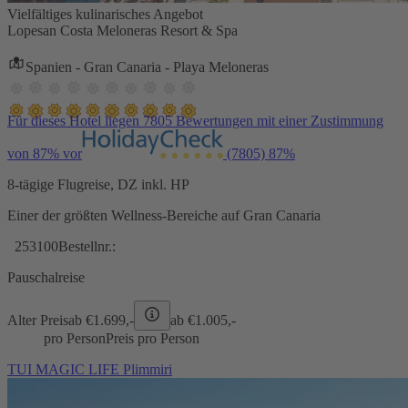
Vielfältiges kulinarisches Angebot
Lopesan Costa Meloneras Resort & Spa
Spanien - Gran Canaria - Playa Meloneras
Für dieses Hotel liegen 7805 Bewertungen mit einer Zustimmung
von 87% vor
(7805)
87%
8-tägige Flugreise, DZ inkl. HP
Einer der größten Wellness-Bereiche auf Gran Canaria
253100
Bestellnr.:
Pauschalreise
Alter Preis
ab €
1.699,-
ab €
1.005,-
pro Person
Preis pro Person
TUI MAGIC LIFE Plimmiri