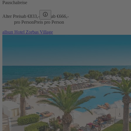
Pauschalreise
Alter Preis
ab €
833,-
ab €
666,-
pro Person
Preis pro Person
allsun Hotel Zorbas Village