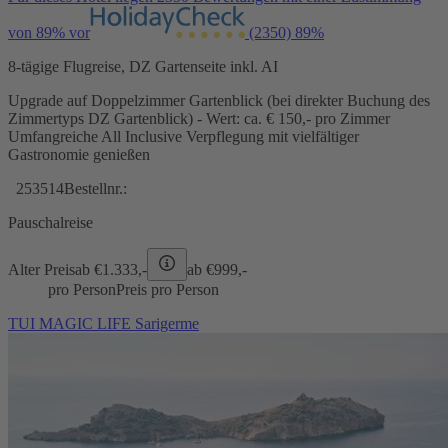
von 89% vor
(2350)
89%
8-tägige Flugreise, DZ Gartenseite inkl. AI
Upgrade auf Doppelzimmer Gartenblick (bei direkter Buchung des
Zimmertyps DZ Gartenblick) - Wert: ca. € 150,- pro Zimmer
Umfangreiche All Inclusive Verpflegung mit vielfältiger
Gastronomie genießen
253514
Bestellnr.:
Pauschalreise
Alter Preis
ab €
1.333,-
ab €
999,-
pro Person
Preis pro Person
TUI MAGIC LIFE Sarigerme