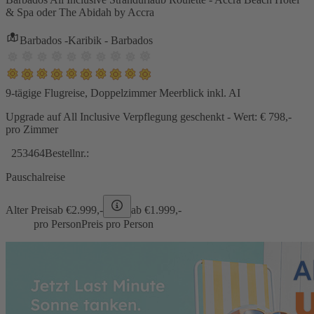
& Spa oder The Abidah by Accra
Barbados -Karibik - Barbados
9-tägige Flugreise, Doppelzimmer Meerblick inkl. AI
Upgrade auf All Inclusive Verpflegung geschenkt - Wert: € 798,-
pro Zimmer
253464
Bestellnr.:
Pauschalreise
Alter Preis
ab €
2.999,-
ab €
1.999,-
pro Person
Preis pro Person