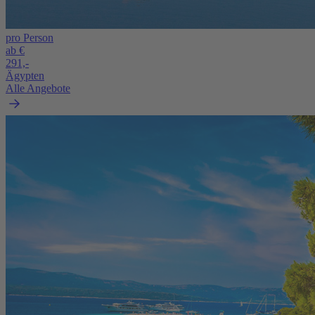
pro Person
ab €
291,-
Ägypten
Alle Angebote