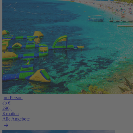
pro Person
ab €
296,-
Kroatien
Alle Angebote