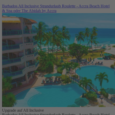
Barbados All Inclusive Strandurlaub Roulette - Accra Beach Hotel
& Spa oder The Abidah by Accra
Upgrade auf All Inclusive
Barbados All Inclusive Strandurlaub Roulette - Accra Beach Hotel