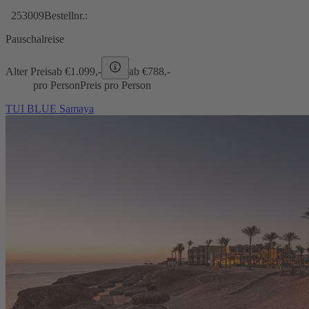
253009
Bestellnr.:
Pauschalreise
Alter Preis
ab €
1.099,-
ab €
788,-
pro Person
Preis pro Person
TUI BLUE Samaya