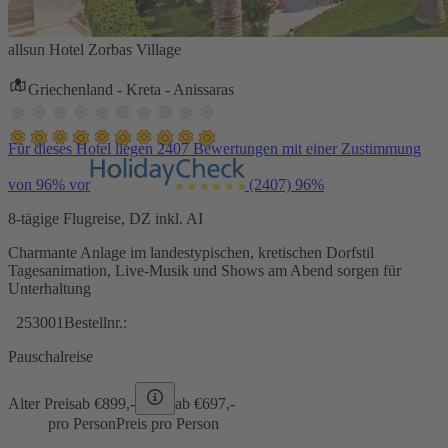
allsun Hotel Zorbas Village
Griechenland - Kreta - Anissaras
Für dieses Hotel liegen 2407 Bewertungen mit einer Zustimmung
von 96% vor
(2407)
96%
8-tägige Flugreise, DZ inkl. AI
Charmante Anlage im landestypischen, kretischen Dorfstil
Tagesanimation, Live-Musik und Shows am Abend sorgen für
Unterhaltung
253001
Bestellnr.:
Pauschalreise
Alter Preis
ab €
899,-
ab €
697,-
pro Person
Preis pro Person