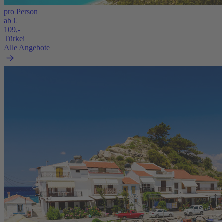
pro Person
ab €
109,-
Türkei
Alle Angebote