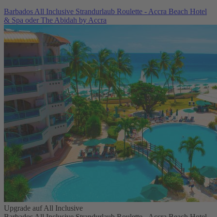
Barbados All Inclusive Strandurlaub Roulette - Accra Beach Hotel
& Spa oder The Abidah by Accra
Upgrade auf All Inclusive
Barbados All Inclusive Strandurlaub Roulette - Accra Beach Hotel