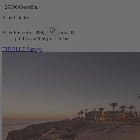
253009
Bestellnr.:
Pauschalreise
Alter Preis
ab €
1.099,-
ab €
788,-
pro Person
Preis pro Person
TUI BLUE Samaya