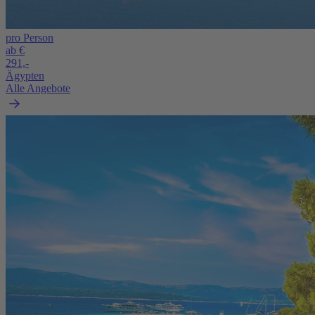
pro Person
ab €
291,-
Ägypten
Alle Angebote