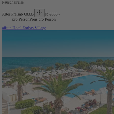
Pauschalreise
Alter Preis
ab €
833,-
ab €
666,-
pro Person
Preis pro Person
allsun Hotel Zorbas Village