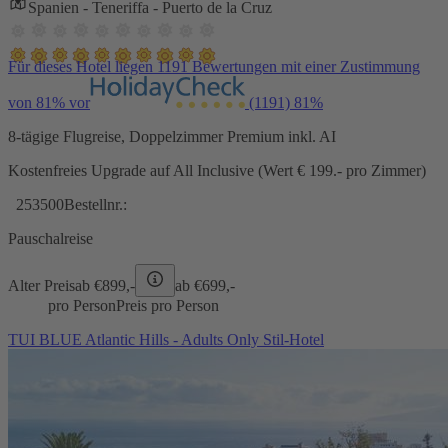
Spanien - Teneriffa - Puerto de la Cruz
Für dieses Hotel liegen 1191 Bewertungen mit einer Zustimmung
von 81% vor
(1191)
81%
8-tägige Flugreise, Doppelzimmer Premium inkl. AI
Kostenfreies Upgrade auf All Inclusive (Wert € 199.- pro Zimmer)
253500
Bestellnr.:
Pauschalreise
Alter Preis
ab €
899,-
ab €
699,-
pro Person
Preis pro Person
TUI BLUE Atlantic Hills - Adults Only Stil-Hotel