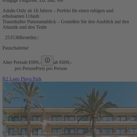
8-tägige Flugreise, DZ inkl. HP
Adults Only ab 16 Jahren – Perfekt für einen ruhigen und
erholsamen Urlaub
Traumhafter Panoramablick – Genießen Sie den Ausblick auf den
Atlantik und den Teide
253538
Bestellnr.:
Pauschalreise
Alter Preis
ab €
999,-
ab €
699,-
pro Person
Preis pro Person
R2 Lago Playa Park