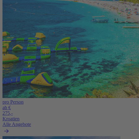
pro Person
ab €
275,-
Kroatien
Alle Angebote