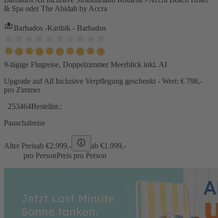
& Spa oder The Abidah by Accra
Barbados -Karibik - Barbados
9-tägige Flugreise, Doppelzimmer Meerblick inkl. AI
Upgrade auf All Inclusive Verpflegung geschenkt - Wert: € 798,-
pro Zimmer
253464
Bestellnr.:
Pauschalreise
Alter Preis
ab €
2.999,-
ab €
1.999,-
pro Person
Preis pro Person