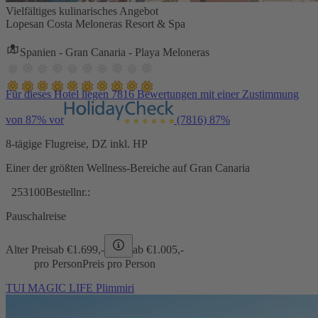
Vielfältiges kulinarisches Angebot
Lopesan Costa Meloneras Resort & Spa
Spanien - Gran Canaria - Playa Meloneras
Für dieses Hotel liegen 7816 Bewertungen mit einer Zustimmung
von 87% vor
(7816)
87%
8-tägige Flugreise, DZ inkl. HP
Einer der größten Wellness-Bereiche auf Gran Canaria
253100
Bestellnr.:
Pauschalreise
Alter Preis
ab €
1.699,-
ab €
1.005,-
pro Person
Preis pro Person
TUI MAGIC LIFE Plimmiri