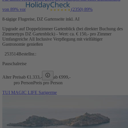
von 89% vor
(2350)
89%
8-tägige Flugreise, DZ Gartenseite inkl. AI
Upgrade auf Doppelzimmer Gartenblick (bei direkter Buchung des
Zimmertyps DZ Gartenblick) - Wert: ca. € 150,- pro Zimmer
Umfangreiche All Inclusive Verpflegung mit vielfältiger
Gastronomie genießen
253514
Bestellnr.:
Pauschalreise
Alter Preis
ab €
1.333,-
ab €
999,-
pro Person
Preis pro Person
TUI MAGIC LIFE Sarigerme