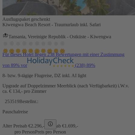
Ausflugspaket geschenkt
Kiwengwa Beach Resort - Traumurlaub inkl. Safari
Tansania, Vereinigte Republik - Ostküste - Kiwengwa
Für dieses Hotel liegen 238 Bewertungen mit einer Zustimmung
von 89% vor
(238)
89%
8- bzw. 9-tägige Flugreise, DZ inkl. AI light
Upgrade auf Doppelzimmer Meerblick (nach Verfügbarkeit) i.W.v.
ca. € 134,- pro Zimmer
253519
Bestellnr.:
Pauschalreise
Alter Preis
ab €
2.296,-
ab €
1.699,-
pro Person
Preis pro Person