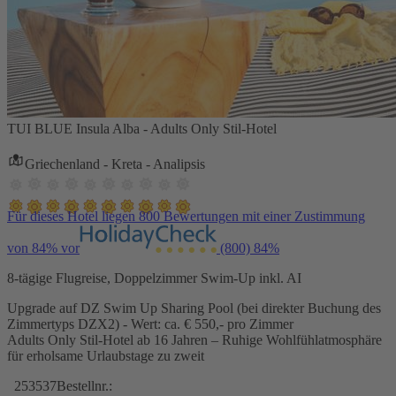
TUI BLUE Insula Alba - Adults Only Stil-Hotel
Griechenland - Kreta - Analipsis
Für dieses Hotel liegen 800 Bewertungen mit einer Zustimmung
von 84% vor
(800)
84%
8-tägige Flugreise, Doppelzimmer Swim-Up inkl. AI
Upgrade auf DZ Swim Up Sharing Pool (bei direkter Buchung des
Zimmertyps DZX2) - Wert: ca. € 550,- pro Zimmer
Adults Only Stil-Hotel ab 16 Jahren – Ruhige Wohlfühlatmosphäre
für erholsame Urlaubstage zu zweit
253537
Bestellnr.: