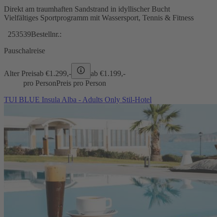
Direkt am traumhaften Sandstrand in idyllischer Bucht
Vielfältiges Sportprogramm mit Wassersport, Tennis & Fitness
253539
Bestellnr.:
Pauschalreise
Alter Preis
ab €
1.299,-
ab €
1.199,-
pro Person
Preis pro Person
TUI BLUE Insula Alba - Adults Only Stil-Hotel