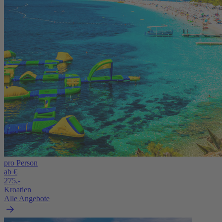
pro Person
ab €
275,-
Kroatien
Alle Angebote