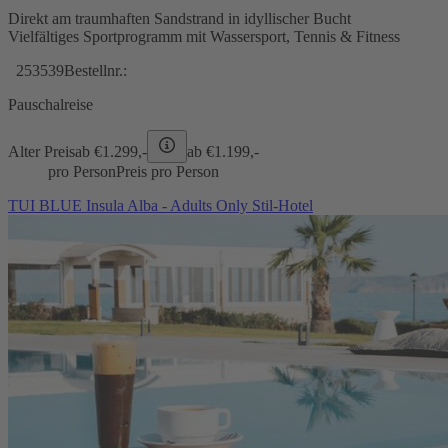
Direkt am traumhaften Sandstrand in idyllischer Bucht
Vielfältiges Sportprogramm mit Wassersport, Tennis & Fitness
253539
Bestellnr.:
Pauschalreise
Alter Preis
ab €
1.299,-
ab €
1.199,-
pro Person
Preis pro Person
TUI BLUE Insula Alba - Adults Only Stil-Hotel