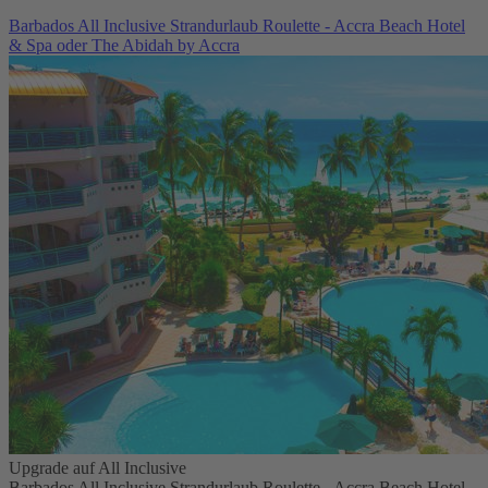
Barbados All Inclusive Strandurlaub Roulette - Accra Beach Hotel
& Spa oder The Abidah by Accra
Upgrade auf All Inclusive
Barbados All Inclusive Strandurlaub Roulette - Accra Beach Hotel