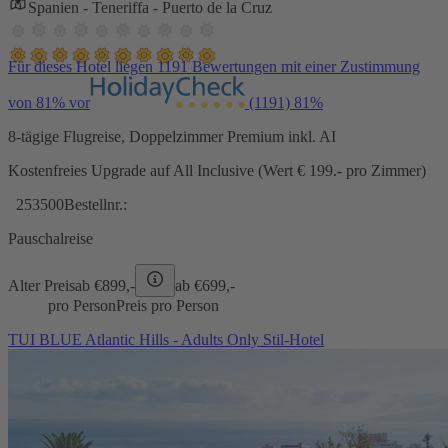
Spanien - Teneriffa - Puerto de la Cruz
Für dieses Hotel liegen 1191 Bewertungen mit einer Zustimmung
von 81% vor
(1191)
81%
8-tägige Flugreise, Doppelzimmer Premium inkl. AI
Kostenfreies Upgrade auf All Inclusive (Wert € 199.- pro Zimmer)
253500
Bestellnr.:
Pauschalreise
Alter Preis
ab €
899,-
ab €
699,-
pro Person
Preis pro Person
TUI BLUE Atlantic Hills - Adults Only Stil-Hotel