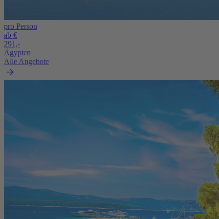
pro Person
ab €
291,-
Ägypten
Alle Angebote