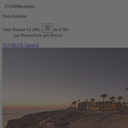
253009
Bestellnr.:
Pauschalreise
Alter Preis
ab €
1.099,-
ab €
788,-
pro Person
Preis pro Person
TUI BLUE Samaya