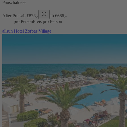
Pauschalreise
Alter Preis
ab €
833,-
ab €
666,-
pro Person
Preis pro Person
allsun Hotel Zorbas Village