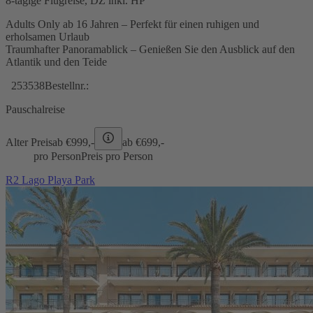
8-tägige Flugreise, DZ inkl. HP
Adults Only ab 16 Jahren – Perfekt für einen ruhigen und
erholsamen Urlaub
Traumhafter Panoramablick – Genießen Sie den Ausblick auf den
Atlantik und den Teide
253538
Bestellnr.:
Pauschalreise
Alter Preis
ab €
999,-
ab €
699,-
pro Person
Preis pro Person
R2 Lago Playa Park