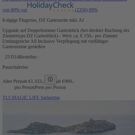
von 89% vor
(2350)
89%
8-tägige Flugreise, DZ Gartenseite inkl. AI
Upgrade auf Doppelzimmer Gartenblick (bei direkter Buchung des
Zimmertyps DZ Gartenblick) - Wert: ca. € 150,- pro Zimmer
Umfangreiche All Inclusive Verpflegung mit vielfältiger
Gastronomie genießen
253514
Bestellnr.:
Pauschalreise
Alter Preis
ab €
1.333,-
ab €
999,-
pro Person
Preis pro Person
TUI MAGIC LIFE Sarigerme