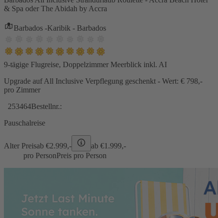
& Spa oder The Abidah by Accra
Barbados -Karibik - Barbados
9-tägige Flugreise, Doppelzimmer Meerblick inkl. AI
Upgrade auf All Inclusive Verpflegung geschenkt - Wert: € 798,-
pro Zimmer
253464
Bestellnr.:
Pauschalreise
Alter Preis
ab €
2.999,-
ab €
1.999,-
pro Person
Preis pro Person