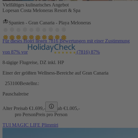
Vielfältiges kulinarisches Angebot
Lopesan Costa Meloneras Resort & Spa
Spanien - Gran Canaria - Playa Meloneras
Für dieses Hotel liegen 7816 Bewertungen mit einer Zustimmung
von 87% vor
(7816)
87%
8-tägige Flugreise, DZ inkl. HP
Einer der größten Wellness-Bereiche auf Gran Canaria
253100
Bestellnr.:
Pauschalreise
Alter Preis
ab €
1.699,-
ab €
1.005,-
pro Person
Preis pro Person
TUI MAGIC LIFE Plimmiri