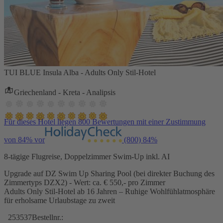
TUI BLUE Insula Alba - Adults Only Stil-Hotel
Griechenland - Kreta - Analipsis
Für dieses Hotel liegen 800 Bewertungen mit einer Zustimmung
von 84% vor
(800)
84%
8-tägige Flugreise, Doppelzimmer Swim-Up inkl. AI
Upgrade auf DZ Swim Up Sharing Pool (bei direkter Buchung des
Zimmertyps DZX2) - Wert: ca. € 550,- pro Zimmer
Adults Only Stil-Hotel ab 16 Jahren – Ruhige Wohlfühlatmosphäre
für erholsame Urlaubstage zu zweit
253537
Bestellnr.: