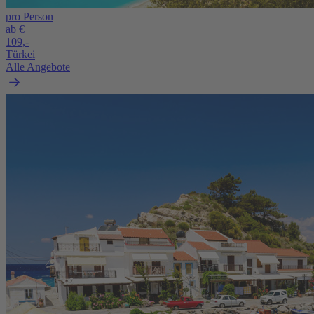
pro Person
ab €
109,-
Türkei
Alle Angebote