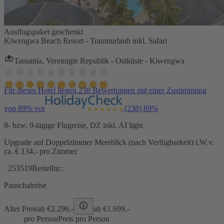
Ausflugspaket geschenkt
Kiwengwa Beach Resort - Traumurlaub inkl. Safari
Tansania, Vereinigte Republik - Ostküste - Kiwengwa
Für dieses Hotel liegen 238 Bewertungen mit einer Zustimmung
von 89% vor
(238)
89%
8- bzw. 9-tägige Flugreise, DZ inkl. AI light
Upgrade auf Doppelzimmer Meerblick (nach Verfügbarkeit) i.W.v.
ca. € 134,- pro Zimmer
253519
Bestellnr.:
Pauschalreise
Alter Preis
ab €
2.296,-
ab €
1.699,-
pro Person
Preis pro Person