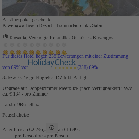
Ausflugspaket geschenkt
Kiwengwa Beach Resort - Traumurlaub inkl. Safari
Tansania, Vereinigte Republik - Ostküste - Kiwengwa
Für dieses Hotel liegen 238 Bewertungen mit einer Zustimmung
von 89% vor
(238)
89%
8- bzw. 9-tägige Flugreise, DZ inkl. AI light
Upgrade auf Doppelzimmer Meerblick (nach Verfügbarkeit) i.W.v.
ca. € 134,- pro Zimmer
253519
Bestellnr.:
Pauschalreise
Alter Preis
ab €
2.296,-
ab €
1.699,-
pro Person
Preis pro Person