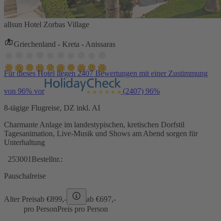
allsun Hotel Zorbas Village
Griechenland - Kreta - Anissaras
Für dieses Hotel liegen 2407 Bewertungen mit einer Zustimmung
von 96% vor
(2407)
96%
8-tägige Flugreise, DZ inkl. AI
Charmante Anlage im landestypischen, kretischen Dorfstil
Tagesanimation, Live-Musik und Shows am Abend sorgen für
Unterhaltung
253001
Bestellnr.:
Pauschalreise
Alter Preis
ab €
899,-
ab €
697,-
pro Person
Preis pro Person