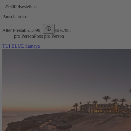
253009
Bestellnr.:
Pauschalreise
Alter Preis
ab €
1.099,-
ab €
788,-
pro Person
Preis pro Person
TUI BLUE Samaya