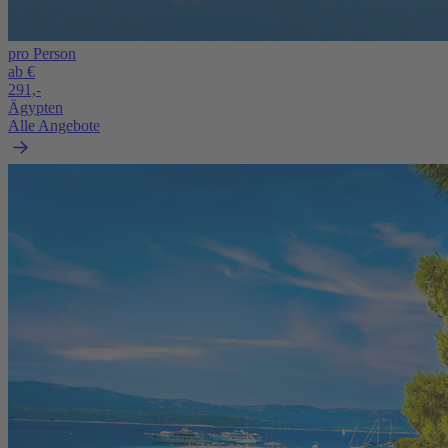
pro Person
ab €
291,-
Ägypten
Alle Angebote