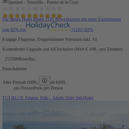
Spanien - Teneriffa - Puerto de la Cruz
Für dieses Hotel liegen 1191 Bewertungen mit einer Zustimmung
von 81% vor
(1191)
81%
8-tägige Flugreise, Doppelzimmer Premium inkl. AI
Kostenfreies Upgrade auf All Inclusive (Wert € 199.- pro Zimmer)
253500
Bestellnr.:
Pauschalreise
Alter Preis
ab €
899,-
ab €
699,-
pro Person
Preis pro Person
TUI BLUE Atlantic Hills - Adults Only Stil-Hotel