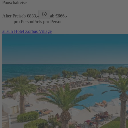
Pauschalreise
Alter Preis
ab €
833,-
ab €
666,-
pro Person
Preis pro Person
allsun Hotel Zorbas Village