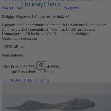
von 89% vor
(2350)
89%
8-tägige Flugreise, DZ Gartenseite inkl. AI
Upgrade auf Doppelzimmer Gartenblick (bei direkter Buchung des
Zimmertyps DZ Gartenblick) - Wert: ca. € 150,- pro Zimmer
Umfangreiche All Inclusive Verpflegung mit vielfältiger
Gastronomie genießen
253514
Bestellnr.:
Pauschalreise
Alter Preis
ab €
1.333,-
ab €
999,-
pro Person
Preis pro Person
TUI MAGIC LIFE Sarigerme