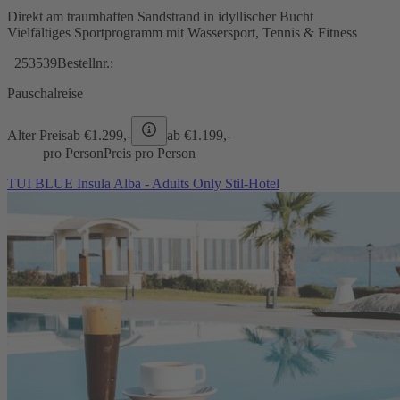
Direkt am traumhaften Sandstrand in idyllischer Bucht
Vielfältiges Sportprogramm mit Wassersport, Tennis & Fitness
253539
Bestellnr.:
Pauschalreise
Alter Preis
ab €
1.299,-
ab €
1.199,-
pro Person
Preis pro Person
TUI BLUE Insula Alba - Adults Only Stil-Hotel