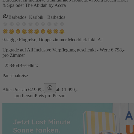
& Spa oder The Abidah by Accra
Barbados -Karibik - Barbados
9-tägige Flugreise, Doppelzimmer Meerblick inkl. AI
Upgrade auf All Inclusive Verpflegung geschenkt - Wert: € 798,-
pro Zimmer
253464
Bestellnr.:
Pauschalreise
Alter Preis
ab €
2.999,-
ab €
1.999,-
pro Person
Preis pro Person