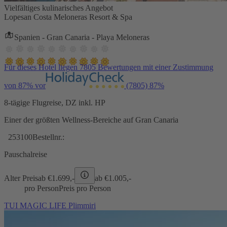
Vielfältiges kulinarisches Angebot
Lopesan Costa Meloneras Resort & Spa
Spanien - Gran Canaria - Playa Meloneras
Für dieses Hotel liegen 7805 Bewertungen mit einer Zustimmung
von 87% vor
(7805)
87%
8-tägige Flugreise, DZ inkl. HP
Einer der größten Wellness-Bereiche auf Gran Canaria
253100
Bestellnr.:
Pauschalreise
Alter Preis
ab €
1.699,-
ab €
1.005,-
pro Person
Preis pro Person
TUI MAGIC LIFE Plimmiri