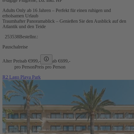
8-tägige Flugreise, DZ inkl. HP
Adults Only ab 16 Jahren – Perfekt für einen ruhigen und
erholsamen Urlaub
Traumhafter Panoramablick – Genießen Sie den Ausblick auf den
Atlantik und den Teide
253538
Bestellnr.:
Pauschalreise
Alter Preis
ab €
999,-
ab €
699,-
pro Person
Preis pro Person
R2 Lago Playa Park