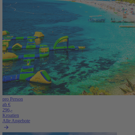
pro Person
ab €
296,-
Kroatien
Alle Angebote