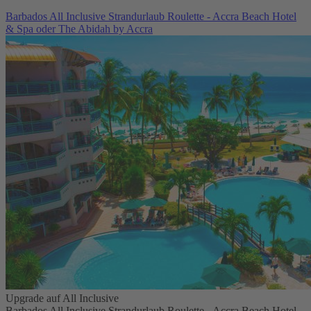
Barbados All Inclusive Strandurlaub Roulette - Accra Beach Hotel
& Spa oder The Abidah by Accra
Upgrade auf All Inclusive
Barbados All Inclusive Strandurlaub Roulette - Accra Beach Hotel