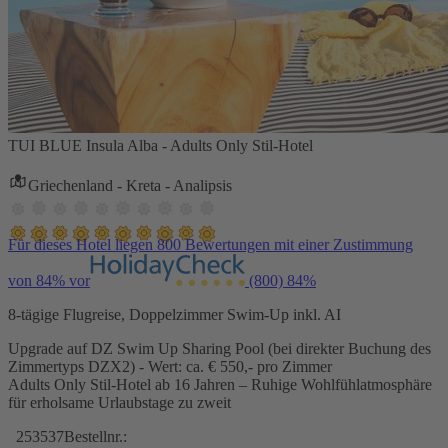
TUI BLUE Insula Alba - Adults Only Stil-Hotel
Griechenland - Kreta - Analipsis
Für dieses Hotel liegen 800 Bewertungen mit einer Zustimmung
von 84% vor
(800)
84%
8-tägige Flugreise, Doppelzimmer Swim-Up inkl. AI
Upgrade auf DZ Swim Up Sharing Pool (bei direkter Buchung des
Zimmertyps DZX2) - Wert: ca. € 550,- pro Zimmer
Adults Only Stil-Hotel ab 16 Jahren – Ruhige Wohlfühlatmosphäre
für erholsame Urlaubstage zu zweit
253537
Bestellnr.: