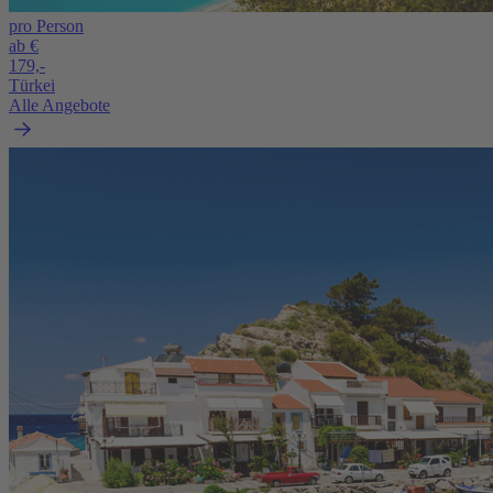
pro Person
ab €
179,-
Türkei
Alle Angebote