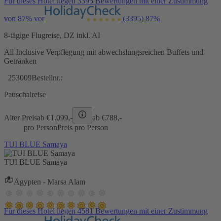
Für dieses Hotel liegen 3395 Bewertungen mit einer Zustimmung
von 87% vor
(3395)
87%
8-tägige Flugreise, DZ inkl. AI
All Inclusive Verpflegung mit abwechslungsreichen Buffets und
Getränken
253009
Bestellnr.:
Pauschalreise
Alter Preis
ab €
1.099,-
ab €
788,-
pro Person
Preis pro Person
TUI BLUE Samaya
TUI BLUE Samaya
Ägypten - Marsa Alam
Für dieses Hotel liegen 4581 Bewertungen mit einer Zustimmung