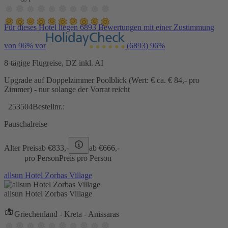
Für dieses Hotel liegen 6893 Bewertungen mit einer Zustimmung
von 96% vor
(6893)
96%
8-tägige Flugreise, DZ inkl. AI
Upgrade auf Doppelzimmer Poolblick (Wert: € ca. € 84,- pro
Zimmer) - nur solange der Vorrat reicht
253504
Bestellnr.:
Pauschalreise
Alter Preis
ab €
833,-
ab €
666,-
pro Person
Preis pro Person
allsun Hotel Zorbas Village
allsun Hotel Zorbas Village
Griechenland - Kreta - Anissaras