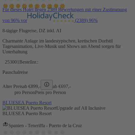
Für dieses Hotel liegen 2389 Bewertungen mit einer Zustimmung
von 96% vor
(2389)
96%
8-tägige Flugreise, DZ inkl. AI
Charmante Anlage im landestypischen, kretischen Dorfstil
Tagesanimation, Live-Musik und Shows am Abend sorgen für
Unterhaltung
253001
Bestellnr.:
Pauschalreise
Alter Preis
ab €
899,-
ab €
697,-
pro Person
Preis pro Person
BLUESEA Puerto Resort
Upgrade auf All Inclusive
BLUESEA Puerto Resort
Spanien - Teneriffa - Puerto de la Cruz