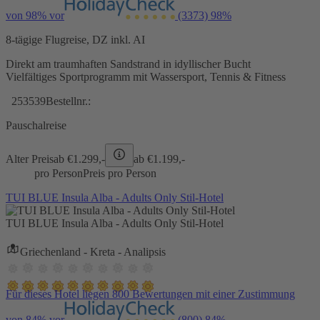
von 98% vor
(3373)
98%
8-tägige Flugreise, DZ inkl. AI
Direkt am traumhaften Sandstrand in idyllischer Bucht
Vielfältiges Sportprogramm mit Wassersport, Tennis & Fitness
253539
Bestellnr.:
Pauschalreise
Alter Preis
ab €
1.299,-
ab €
1.199,-
pro Person
Preis pro Person
TUI BLUE Insula Alba - Adults Only Stil-Hotel
TUI BLUE Insula Alba - Adults Only Stil-Hotel
Griechenland - Kreta - Analipsis
Für dieses Hotel liegen 800 Bewertungen mit einer Zustimmung
von 84% vor
(800)
84%