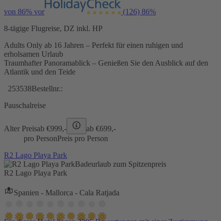
von 86% vor
(126)
86%
8-tägige Flugreise, DZ inkl. HP
Adults Only ab 16 Jahren – Perfekt für einen ruhigen und
erholsamen Urlaub
Traumhafter Panoramablick – Genießen Sie den Ausblick auf den
Atlantik und den Teide
253538
Bestellnr.:
Pauschalreise
Alter Preis
ab €
999,-
ab €
699,-
pro Person
Preis pro Person
R2 Lago Playa Park
Badeurlaub zum Spitzenpreis
R2 Lago Playa Park
Spanien - Mallorca - Cala Ratjada