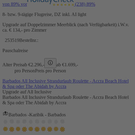
von 89% vor
(238)
89%
8- bzw. 9-tägige Flugreise, DZ inkl. AI light
Upgrade auf Doppelzimmer Meerblick (nach Verfügbarkeit) i.W.v.
ca. € 134,- pro Zimmer
253519
Bestellnr.:
Pauschalreise
Alter Preis
ab €
2.296,-
ab €
1.699,-
pro Person
Preis pro Person
Barbados All Inclusive Strandurlaub Roulette - Accra Beach Hotel
& Spa oder The Abidah by Accra
Upgrade auf All Inclusive
Barbados All Inclusive Strandurlaub Roulette - Accra Beach Hotel
& Spa oder The Abidah by Accra
Barbados -Karibik - Barbados