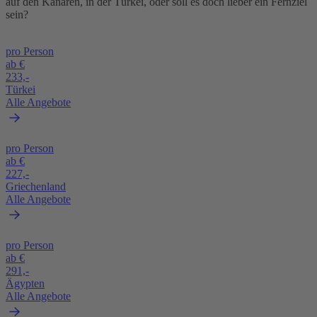
auf den Kanaren, in der Türkei, oder soll es doch lieber ein Fernziel
sein?
pro Person
ab €
233,-
Türkei
Alle Angebote
pro Person
ab €
227,-
Griechenland
Alle Angebote
pro Person
ab €
291,-
Ägypten
Alle Angebote