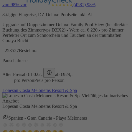
von 98% vor
(4581)
98%
8-tägige Flugreise, DZ Deluxe Poolseite inkl. AI
Upgrade auf Doppelzimmer Deluxe Family Pool View (bei direkter
Buchung des Zimmertyps DZX2) - Wert: ca. € 220,- pro Zimmer
Perfekter Ort zum Schnorcheln und Tauchen an der traumhaften
Coraya Bucht
253527
Bestellnr.:
Pauschalreise
Alter Preis
ab €
1.022,-
ab €
929,-
pro Person
Preis pro Person
Lopesan Costa Meloneras Resort & Spa
Vielfältiges kulinarisches
Angebot
Lopesan Costa Meloneras Resort & Spa
Spanien - Gran Canaria - Playa Meloneras