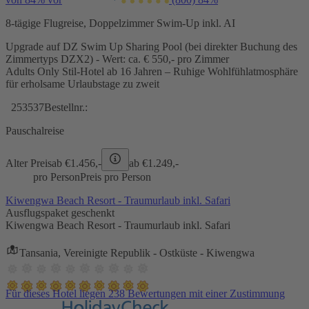
8-tägige Flugreise, Doppelzimmer Swim-Up inkl. AI
Upgrade auf DZ Swim Up Sharing Pool (bei direkter Buchung des
Zimmertyps DZX2) - Wert: ca. € 550,- pro Zimmer
Adults Only Stil-Hotel ab 16 Jahren – Ruhige Wohlfühlatmosphäre
für erholsame Urlaubstage zu zweit
253537
Bestellnr.:
Pauschalreise
Alter Preis
ab €
1.456,-
ab €
1.249,-
pro Person
Preis pro Person
Kiwengwa Beach Resort - Traumurlaub inkl. Safari
Ausflugspaket geschenkt
Kiwengwa Beach Resort - Traumurlaub inkl. Safari
Tansania, Vereinigte Republik - Ostküste - Kiwengwa
Für dieses Hotel liegen 238 Bewertungen mit einer Zustimmung