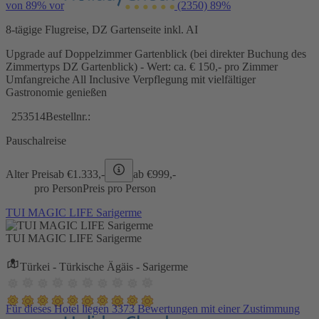
von 89% vor
(2350)
89%
8-tägige Flugreise, DZ Gartenseite inkl. AI
Upgrade auf Doppelzimmer Gartenblick (bei direkter Buchung des
Zimmertyps DZ Gartenblick) - Wert: ca. € 150,- pro Zimmer
Umfangreiche All Inclusive Verpflegung mit vielfältiger
Gastronomie genießen
253514
Bestellnr.:
Pauschalreise
Alter Preis
ab €
1.333,-
ab €
999,-
pro Person
Preis pro Person
TUI MAGIC LIFE Sarigerme
TUI MAGIC LIFE Sarigerme
Türkei - Türkische Ägäis - Sarigerme
Für dieses Hotel liegen 3373 Bewertungen mit einer Zustimmung