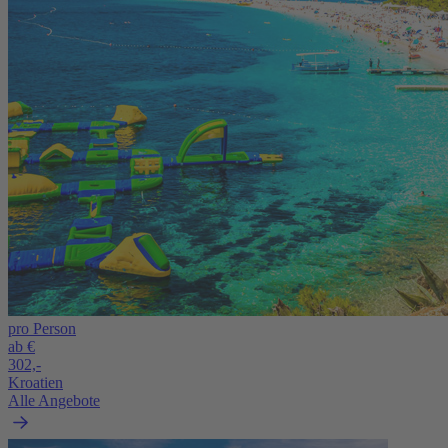
pro Person
ab €
302,-
Kroatien
Alle Angebote