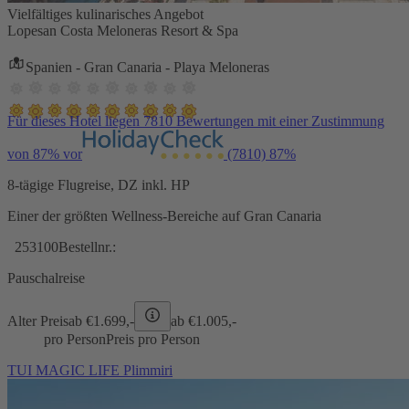
Vielfältiges kulinarisches Angebot
Lopesan Costa Meloneras Resort & Spa
Spanien - Gran Canaria - Playa Meloneras
Für dieses Hotel liegen 7810 Bewertungen mit einer Zustimmung
von 87% vor
(7810)
87%
8-tägige Flugreise, DZ inkl. HP
Einer der größten Wellness-Bereiche auf Gran Canaria
253100
Bestellnr.:
Pauschalreise
Alter Preis
ab €
1.699,-
ab €
1.005,-
pro Person
Preis pro Person
TUI MAGIC LIFE Plimmiri