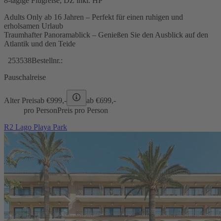
8-tägige Flugreise, DZ inkl. HP
Adults Only ab 16 Jahren – Perfekt für einen ruhigen und
erholsamen Urlaub
Traumhafter Panoramablick – Genießen Sie den Ausblick auf den
Atlantik und den Teide
253538
Bestellnr.:
Pauschalreise
Alter Preis
ab €
999,-
ab €
699,-
pro Person
Preis pro Person
R2 Lago Playa Park