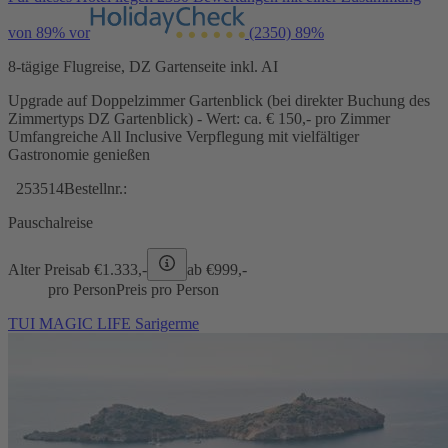
von 89% vor
(2350)
89%
8-tägige Flugreise, DZ Gartenseite inkl. AI
Upgrade auf Doppelzimmer Gartenblick (bei direkter Buchung des
Zimmertyps DZ Gartenblick) - Wert: ca. € 150,- pro Zimmer
Umfangreiche All Inclusive Verpflegung mit vielfältiger
Gastronomie genießen
253514
Bestellnr.:
Pauschalreise
Alter Preis
ab €
1.333,-
ab €
999,-
pro Person
Preis pro Person
TUI MAGIC LIFE Sarigerme