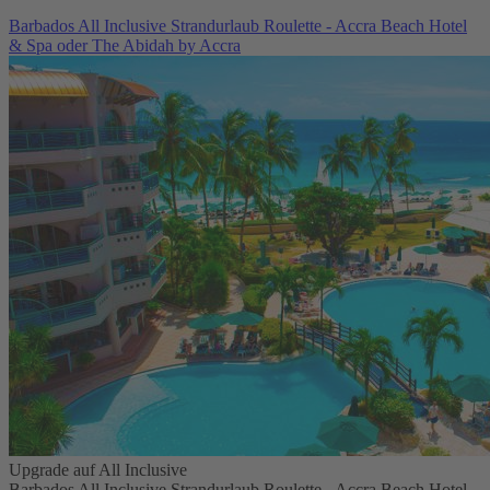
Barbados All Inclusive Strandurlaub Roulette - Accra Beach Hotel
& Spa oder The Abidah by Accra
Upgrade auf All Inclusive
Barbados All Inclusive Strandurlaub Roulette - Accra Beach Hotel