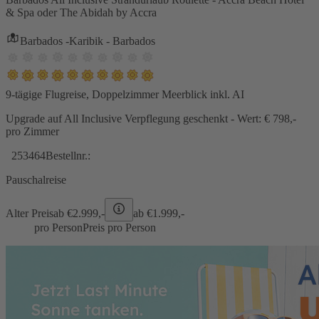
& Spa oder The Abidah by Accra
Barbados -Karibik - Barbados
9-tägige Flugreise, Doppelzimmer Meerblick inkl. AI
Upgrade auf All Inclusive Verpflegung geschenkt - Wert: € 798,-
pro Zimmer
253464
Bestellnr.:
Pauschalreise
Alter Preis
ab €
2.999,-
ab €
1.999,-
pro Person
Preis pro Person