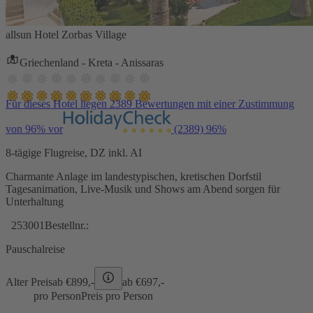
allsun Hotel Zorbas Village
Griechenland - Kreta - Anissaras
Für dieses Hotel liegen 2389 Bewertungen mit einer Zustimmung
von 96% vor
(2389)
96%
8-tägige Flugreise, DZ inkl. AI
Charmante Anlage im landestypischen, kretischen Dorfstil
Tagesanimation, Live-Musik und Shows am Abend sorgen für
Unterhaltung
253001
Bestellnr.:
Pauschalreise
Alter Preis
ab €
899,-
ab €
697,-
pro Person
Preis pro Person