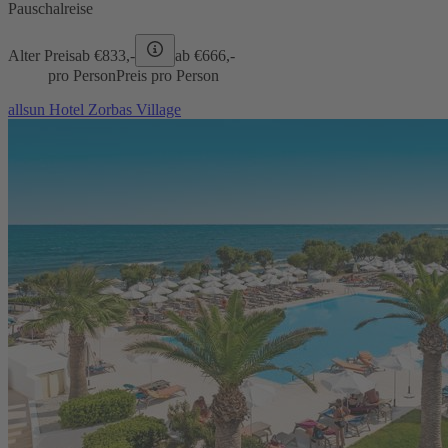
Pauschalreise
Alter Preis
ab €
833,-
ab €
666,-
pro Person
Preis pro Person
allsun Hotel Zorbas Village