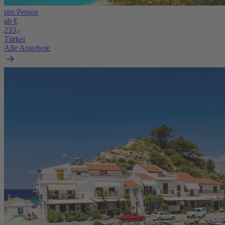
pro Person
ab €
233,-
Türkei
Alle Angebote