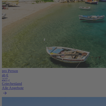
pro Person
ab €
227,-
Griechenland
Alle Angebote