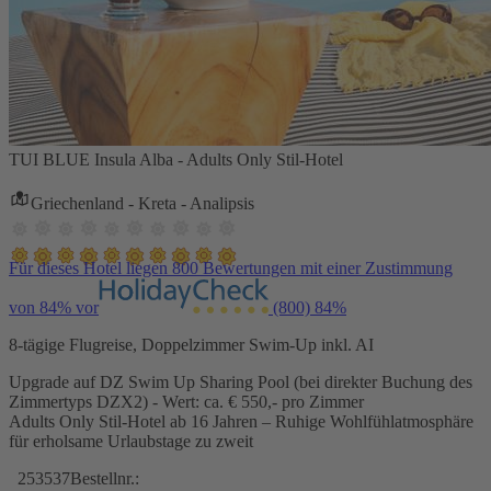
TUI BLUE Insula Alba - Adults Only Stil-Hotel
Griechenland - Kreta - Analipsis
Für dieses Hotel liegen 800 Bewertungen mit einer Zustimmung
von 84% vor
(800)
84%
8-tägige Flugreise, Doppelzimmer Swim-Up inkl. AI
Upgrade auf DZ Swim Up Sharing Pool (bei direkter Buchung des
Zimmertyps DZX2) - Wert: ca. € 550,- pro Zimmer
Adults Only Stil-Hotel ab 16 Jahren – Ruhige Wohlfühlatmosphäre
für erholsame Urlaubstage zu zweit
253537
Bestellnr.: