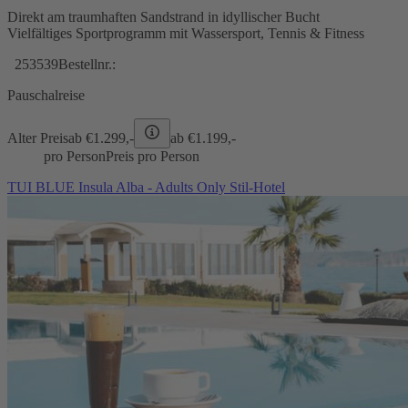
Direkt am traumhaften Sandstrand in idyllischer Bucht
Vielfältiges Sportprogramm mit Wassersport, Tennis & Fitness
253539
Bestellnr.:
Pauschalreise
Alter Preis
ab €
1.299,-
ab €
1.199,-
pro Person
Preis pro Person
TUI BLUE Insula Alba - Adults Only Stil-Hotel