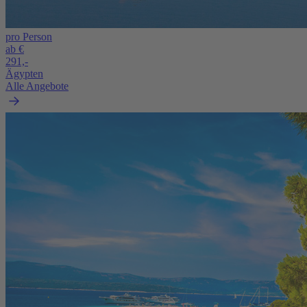
pro Person
ab €
291,-
Ägypten
Alle Angebote