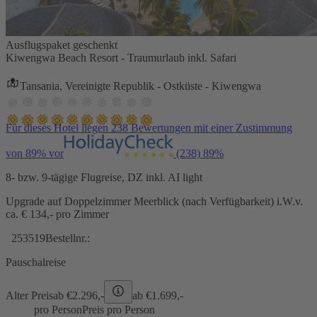
Ausflugspaket geschenkt
Kiwengwa Beach Resort - Traumurlaub inkl. Safari
Tansania, Vereinigte Republik - Ostküste - Kiwengwa
Für dieses Hotel liegen 238 Bewertungen mit einer Zustimmung
von 89% vor
(238)
89%
8- bzw. 9-tägige Flugreise, DZ inkl. AI light
Upgrade auf Doppelzimmer Meerblick (nach Verfügbarkeit) i.W.v.
ca. € 134,- pro Zimmer
253519
Bestellnr.:
Pauschalreise
Alter Preis
ab €
2.296,-
ab €
1.699,-
pro Person
Preis pro Person