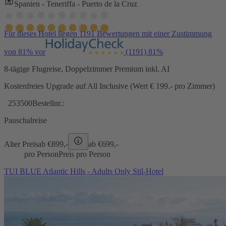
Spanien - Teneriffa - Puerto de la Cruz
Für dieses Hotel liegen 1191 Bewertungen mit einer Zustimmung
von 81% vor
(1191)
81%
8-tägige Flugreise, Doppelzimmer Premium inkl. AI
Kostenfreies Upgrade auf All Inclusive (Wert € 199.- pro Zimmer)
253500
Bestellnr.:
Pauschalreise
Alter Preis
ab €
899,-
ab €
699,-
pro Person
Preis pro Person
TUI BLUE Atlantic Hills - Adults Only Stil-Hotel