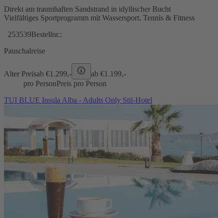
Direkt am traumhaften Sandstrand in idyllischer Bucht
Vielfältiges Sportprogramm mit Wassersport, Tennis & Fitness
253539
Bestellnr.:
Pauschalreise
Alter Preis
ab €
1.299,-
ab €
1.199,-
pro Person
Preis pro Person
TUI BLUE Insula Alba - Adults Only Stil-Hotel