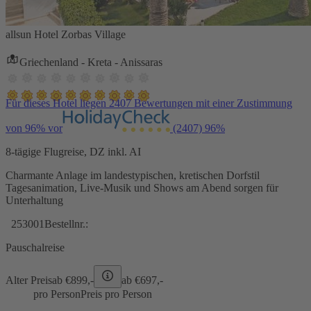
allsun Hotel Zorbas Village
Griechenland - Kreta - Anissaras
Für dieses Hotel liegen 2407 Bewertungen mit einer Zustimmung
von 96% vor
(2407)
96%
8-tägige Flugreise, DZ inkl. AI
Charmante Anlage im landestypischen, kretischen Dorfstil
Tagesanimation, Live-Musik und Shows am Abend sorgen für
Unterhaltung
253001
Bestellnr.:
Pauschalreise
Alter Preis
ab €
899,-
ab €
697,-
pro Person
Preis pro Person