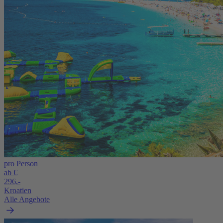
pro Person
ab €
296,-
Kroatien
Alle Angebote