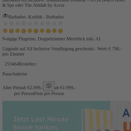
& Spa oder The Abidah by Accra
Barbados -Karibik - Barbados
9-tägige Flugreise, Doppelzimmer Meerblick inkl. AI
Upgrade auf All Inclusive Verpflegung geschenkt - Wert: € 798,-
pro Zimmer
253464
Bestellnr.:
Pauschalreise
Alter Preis
ab €
2.999,-
ab €
1.999,-
pro Person
Preis pro Person