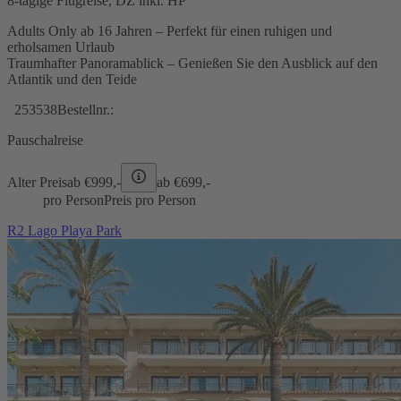
8-tägige Flugreise, DZ inkl. HP
Adults Only ab 16 Jahren – Perfekt für einen ruhigen und
erholsamen Urlaub
Traumhafter Panoramablick – Genießen Sie den Ausblick auf den
Atlantik und den Teide
253538
Bestellnr.:
Pauschalreise
Alter Preis
ab €
999,-
ab €
699,-
pro Person
Preis pro Person
R2 Lago Playa Park