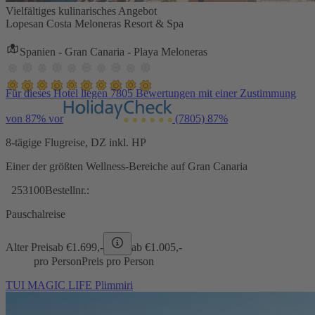
Vielfältiges kulinarisches Angebot
Lopesan Costa Meloneras Resort & Spa
Spanien - Gran Canaria - Playa Meloneras
Für dieses Hotel liegen 7805 Bewertungen mit einer Zustimmung
von 87% vor
(7805)
87%
8-tägige Flugreise, DZ inkl. HP
Einer der größten Wellness-Bereiche auf Gran Canaria
253100
Bestellnr.:
Pauschalreise
Alter Preis
ab €
1.699,-
ab €
1.005,-
pro Person
Preis pro Person
TUI MAGIC LIFE Plimmiri