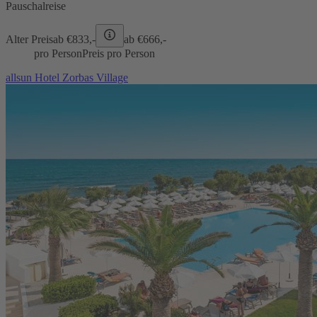
Pauschalreise
Alter Preis
ab €
833,-
ab €
666,-
pro Person
Preis pro Person
allsun Hotel Zorbas Village