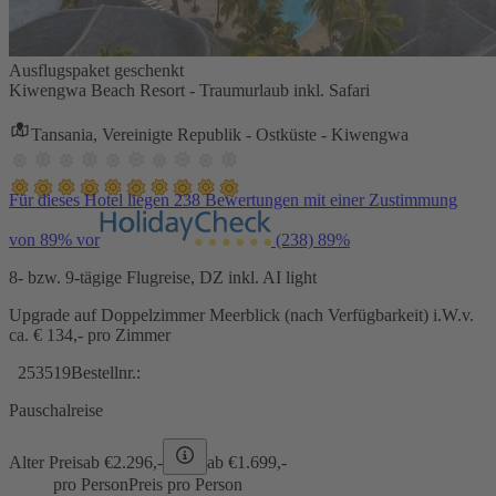
Ausflugspaket geschenkt
Kiwengwa Beach Resort - Traumurlaub inkl. Safari
Tansania, Vereinigte Republik - Ostküste - Kiwengwa
Für dieses Hotel liegen 238 Bewertungen mit einer Zustimmung
von 89% vor
(238)
89%
8- bzw. 9-tägige Flugreise, DZ inkl. AI light
Upgrade auf Doppelzimmer Meerblick (nach Verfügbarkeit) i.W.v.
ca. € 134,- pro Zimmer
253519
Bestellnr.:
Pauschalreise
Alter Preis
ab €
2.296,-
ab €
1.699,-
pro Person
Preis pro Person