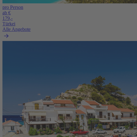
pro Person
ab €
179,-
Türkei
Alle Angebote