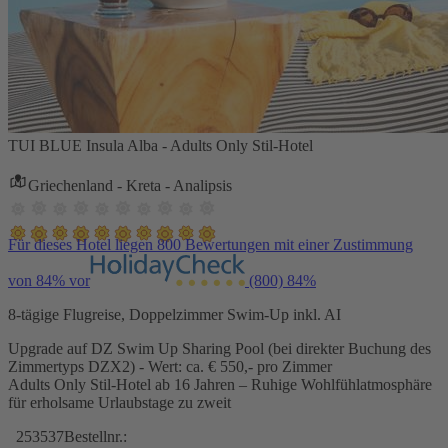
TUI BLUE Insula Alba - Adults Only Stil-Hotel
Griechenland - Kreta - Analipsis
Für dieses Hotel liegen 800 Bewertungen mit einer Zustimmung
von 84% vor
(800)
84%
8-tägige Flugreise, Doppelzimmer Swim-Up inkl. AI
Upgrade auf DZ Swim Up Sharing Pool (bei direkter Buchung des
Zimmertyps DZX2) - Wert: ca. € 550,- pro Zimmer
Adults Only Stil-Hotel ab 16 Jahren – Ruhige Wohlfühlatmosphäre
für erholsame Urlaubstage zu zweit
253537
Bestellnr.: