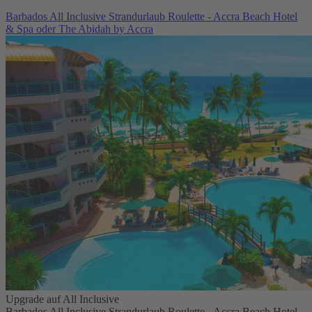
Barbados All Inclusive Strandurlaub Roulette - Accra Beach Hotel
& Spa oder The Abidah by Accra
Upgrade auf All Inclusive
Barbados All Inclusive Strandurlaub Roulette - Accra Beach Hotel