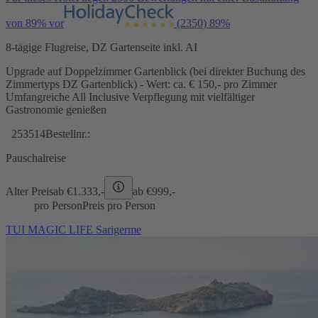
von 89% vor
(2350)
89%
8-tägige Flugreise, DZ Gartenseite inkl. AI
Upgrade auf Doppelzimmer Gartenblick (bei direkter Buchung des
Zimmertyps DZ Gartenblick) - Wert: ca. € 150,- pro Zimmer
Umfangreiche All Inclusive Verpflegung mit vielfältiger
Gastronomie genießen
253514
Bestellnr.:
Pauschalreise
Alter Preis
ab €
1.333,-
ab €
999,-
pro Person
Preis pro Person
TUI MAGIC LIFE Sarigerme