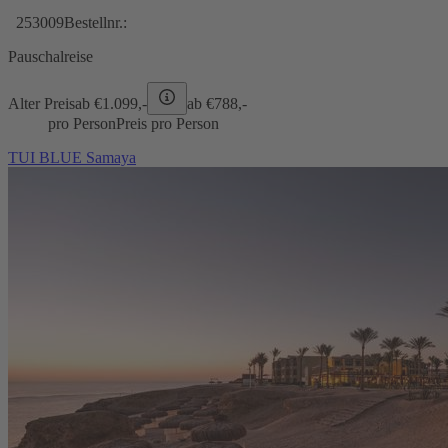
253009
Bestellnr.:
Pauschalreise
Alter Preis
ab €
1.099,-
ab €
788,-
pro Person
Preis pro Person
TUI BLUE Samaya