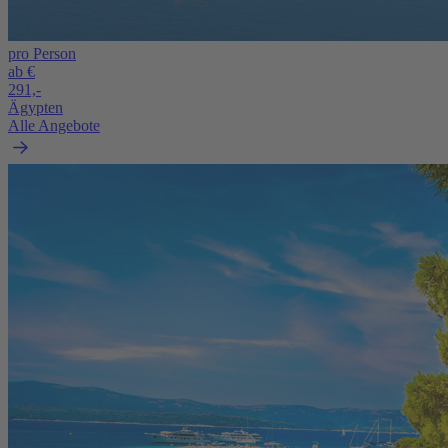
pro Person
ab €
291,-
Ägypten
Alle Angebote