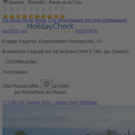
Spanien - Teneriffa - Puerto de la Cruz
Für dieses Hotel liegen 1191 Bewertungen mit einer Zustimmung
von 81% vor
(1191)
81%
8-tägige Flugreise, Doppelzimmer Premium inkl. AI
Kostenfreies Upgrade auf All Inclusive (Wert € 199.- pro Zimmer)
253500
Bestellnr.:
Pauschalreise
Alter Preis
ab €
899,-
ab €
699,-
pro Person
Preis pro Person
TUI BLUE Atlantic Hills - Adults Only Stil-Hotel