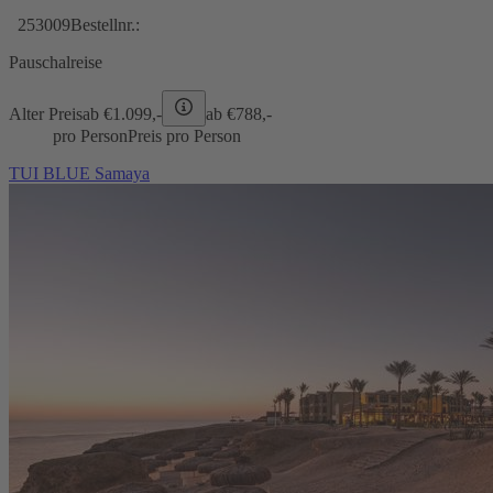
253009
Bestellnr.:
Pauschalreise
Alter Preis
ab €
1.099,-
ab €
788,-
pro Person
Preis pro Person
TUI BLUE Samaya