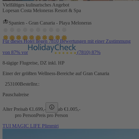
Vielfältiges kulinarisches Angebot
Lopesan Costa Meloneras Resort & Spa
Spanien - Gran Canaria - Playa Meloneras
Für dieses Hotel liegen 7810 Bewertungen mit einer Zustimmung
von 87% vor
(7810)
87%
8-tägige Flugreise, DZ inkl. HP
Einer der größten Wellness-Bereiche auf Gran Canaria
253100
Bestellnr.:
Pauschalreise
Alter Preis
ab €
1.699,-
ab €
1.005,-
pro Person
Preis pro Person
TUI MAGIC LIFE Plimmiri