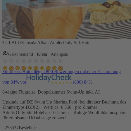
TUI BLUE Insula Alba - Adults Only Stil-Hotel
Griechenland - Kreta - Analipsis
Für dieses Hotel liegen 800 Bewertungen mit einer Zustimmung
von 84% vor
(800)
84%
8-tägige Flugreise, Doppelzimmer Swim-Up inkl. AI
Upgrade auf DZ Swim Up Sharing Pool (bei direkter Buchung des
Zimmertyps DZX2) - Wert: ca. € 550,- pro Zimmer
Adults Only Stil-Hotel ab 16 Jahren – Ruhige Wohlfühlatmosphäre
für erholsame Urlaubstage zu zweit
253537
Bestellnr.: