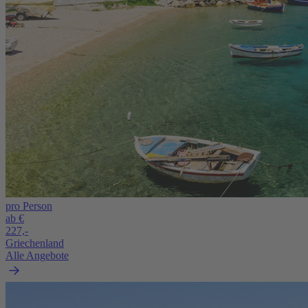
pro Person
ab €
227,-
Griechenland
Alle Angebote