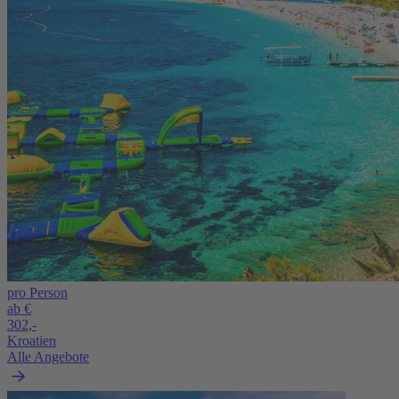
pro Person
ab €
302,-
Kroatien
Alle Angebote