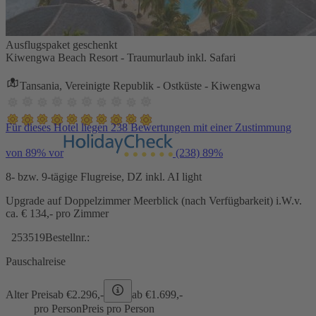
Ausflugspaket geschenkt
Kiwengwa Beach Resort - Traumurlaub inkl. Safari
Tansania, Vereinigte Republik - Ostküste - Kiwengwa
Für dieses Hotel liegen 238 Bewertungen mit einer Zustimmung
von 89% vor
(238)
89%
8- bzw. 9-tägige Flugreise, DZ inkl. AI light
Upgrade auf Doppelzimmer Meerblick (nach Verfügbarkeit) i.W.v.
ca. € 134,- pro Zimmer
253519
Bestellnr.:
Pauschalreise
Alter Preis
ab €
2.296,-
ab €
1.699,-
pro Person
Preis pro Person