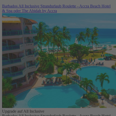
Barbados All Inclusive Strandurlaub Roulette - Accra Beach Hotel
& Spa oder The Abidah by Accra
Upgrade auf All Inclusive
Barbados All Inclusive Strandurlaub Roulette - Accra Beach Hotel