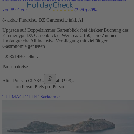
von 89% vor
(2350)
89%
8-tägige Flugreise, DZ Gartenseite inkl. AI
Upgrade auf Doppelzimmer Gartenblick (bei direkter Buchung des
Zimmertyps DZ Gartenblick) - Wert: ca. € 150,- pro Zimmer
Umfangreiche All Inclusive Verpflegung mit vielfältiger
Gastronomie genießen
253514
Bestellnr.:
Pauschalreise
Alter Preis
ab €
1.333,-
ab €
999,-
pro Person
Preis pro Person
TUI MAGIC LIFE Sarigerme