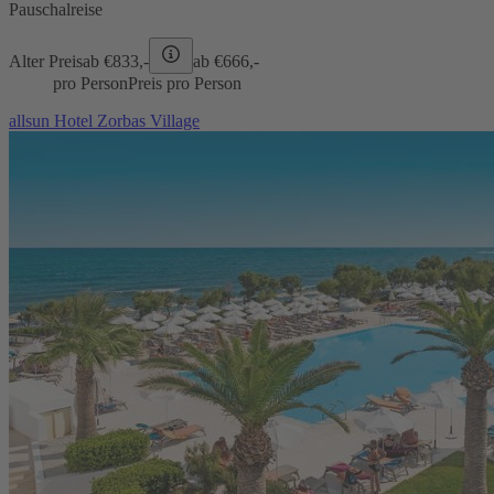
Pauschalreise
Alter Preis
ab €
833,-
ab €
666,-
pro Person
Preis pro Person
allsun Hotel Zorbas Village