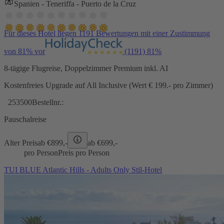
Spanien - Teneriffa - Puerto de la Cruz
Für dieses Hotel liegen 1191 Bewertungen mit einer Zustimmung
von 81% vor
(1191)
81%
8-tägige Flugreise, Doppelzimmer Premium inkl. AI
Kostenfreies Upgrade auf All Inclusive (Wert € 199.- pro Zimmer)
253500
Bestellnr.:
Pauschalreise
Alter Preis
ab €
899,-
ab €
699,-
pro Person
Preis pro Person
TUI BLUE Atlantic Hills - Adults Only Stil-Hotel