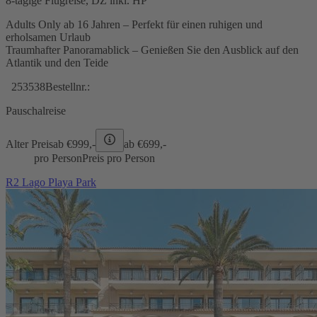
8-tägige Flugreise, DZ inkl. HP
Adults Only ab 16 Jahren – Perfekt für einen ruhigen und
erholsamen Urlaub
Traumhafter Panoramablick – Genießen Sie den Ausblick auf den
Atlantik und den Teide
253538
Bestellnr.:
Pauschalreise
Alter Preis
ab €
999,-
ab €
699,-
pro Person
Preis pro Person
R2 Lago Playa Park