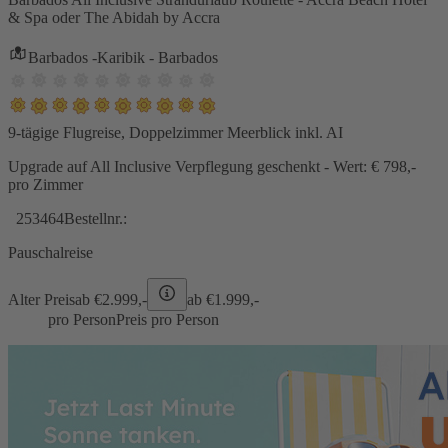
& Spa oder The Abidah by Accra
Barbados -Karibik - Barbados
9-tägige Flugreise, Doppelzimmer Meerblick inkl. AI
Upgrade auf All Inclusive Verpflegung geschenkt - Wert: € 798,-
pro Zimmer
253464
Bestellnr.:
Pauschalreise
Alter Preis
ab €
2.999,-
ab €
1.999,-
pro Person
Preis pro Person