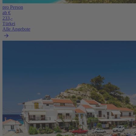
pro Person
ab €
233,-
Türkei
Alle Angebote