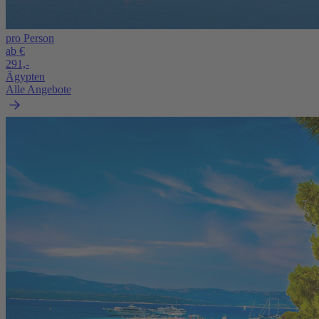
pro Person
ab €
291,-
Ägypten
Alle Angebote