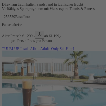
Direkt am traumhaften Sandstrand in idyllischer Bucht
Vielfältiges Sportprogramm mit Wassersport, Tennis & Fitness
253539
Bestellnr.:
Pauschalreise
Alter Preis
ab €
1.299,-
ab €
1.199,-
pro Person
Preis pro Person
TUI BLUE Insula Alba - Adults Only Stil-Hotel