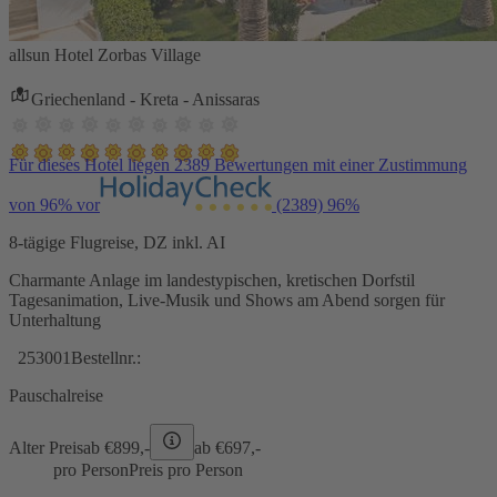
allsun Hotel Zorbas Village
Griechenland - Kreta - Anissaras
Für dieses Hotel liegen 2389 Bewertungen mit einer Zustimmung
von 96% vor
(2389)
96%
8-tägige Flugreise, DZ inkl. AI
Charmante Anlage im landestypischen, kretischen Dorfstil
Tagesanimation, Live-Musik und Shows am Abend sorgen für
Unterhaltung
253001
Bestellnr.:
Pauschalreise
Alter Preis
ab €
899,-
ab €
697,-
pro Person
Preis pro Person