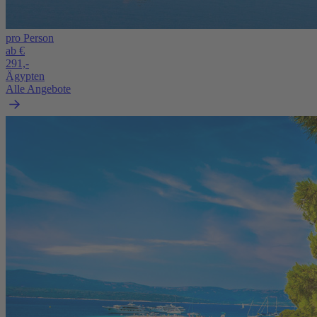
pro Person
ab €
291,-
Ägypten
Alle Angebote