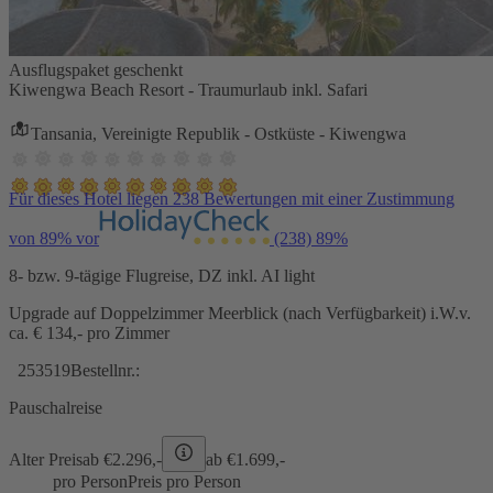
Ausflugspaket geschenkt
Kiwengwa Beach Resort - Traumurlaub inkl. Safari
Tansania, Vereinigte Republik - Ostküste - Kiwengwa
Für dieses Hotel liegen 238 Bewertungen mit einer Zustimmung
von 89% vor
(238)
89%
8- bzw. 9-tägige Flugreise, DZ inkl. AI light
Upgrade auf Doppelzimmer Meerblick (nach Verfügbarkeit) i.W.v.
ca. € 134,- pro Zimmer
253519
Bestellnr.:
Pauschalreise
Alter Preis
ab €
2.296,-
ab €
1.699,-
pro Person
Preis pro Person