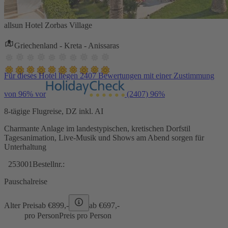
allsun Hotel Zorbas Village
Griechenland - Kreta - Anissaras
Für dieses Hotel liegen 2407 Bewertungen mit einer Zustimmung
von 96% vor
(2407)
96%
8-tägige Flugreise, DZ inkl. AI
Charmante Anlage im landestypischen, kretischen Dorfstil
Tagesanimation, Live-Musik und Shows am Abend sorgen für
Unterhaltung
253001
Bestellnr.:
Pauschalreise
Alter Preis
ab €
899,-
ab €
697,-
pro Person
Preis pro Person