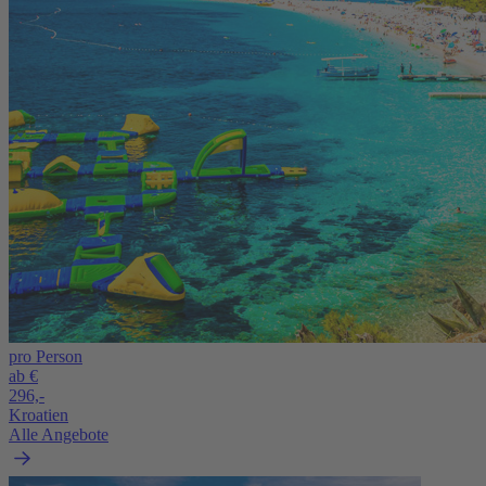
pro Person
ab €
296,-
Kroatien
Alle Angebote