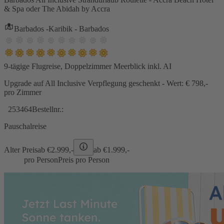
& Spa oder The Abidah by Accra
Barbados -Karibik - Barbados
9-tägige Flugreise, Doppelzimmer Meerblick inkl. AI
Upgrade auf All Inclusive Verpflegung geschenkt - Wert: € 798,-
pro Zimmer
253464
Bestellnr.:
Pauschalreise
Alter Preis
ab €
2.999,-
ab €
1.999,-
pro Person
Preis pro Person