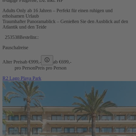
8-tägige Flugreise, DZ inkl. HP
Adults Only ab 16 Jahren – Perfekt für einen ruhigen und
erholsamen Urlaub
Traumhafter Panoramablick – Genießen Sie den Ausblick auf den
Atlantik und den Teide
253538
Bestellnr.:
Pauschalreise
Alter Preis
ab €
999,-
ab €
699,-
pro Person
Preis pro Person
R2 Lago Playa Park