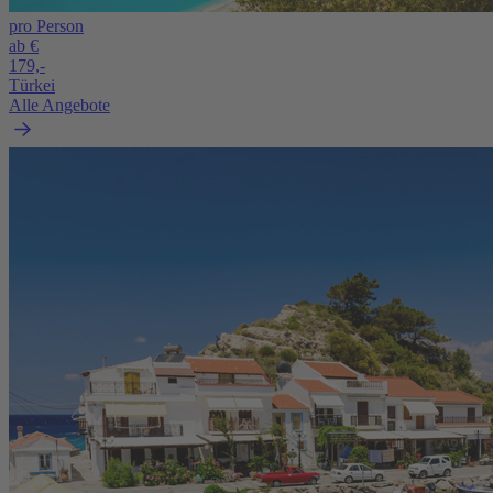
pro Person
ab €
179,-
Türkei
Alle Angebote