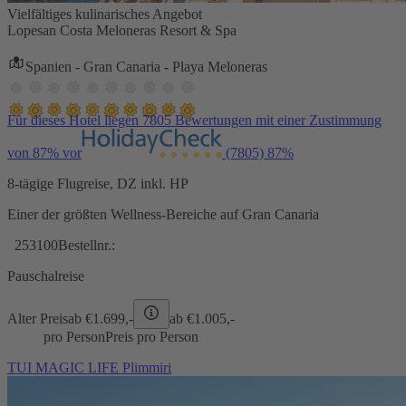
Vielfältiges kulinarisches Angebot
Lopesan Costa Meloneras Resort & Spa
Spanien - Gran Canaria - Playa Meloneras
Für dieses Hotel liegen 7805 Bewertungen mit einer Zustimmung
von 87% vor
(7805)
87%
8-tägige Flugreise, DZ inkl. HP
Einer der größten Wellness-Bereiche auf Gran Canaria
253100
Bestellnr.:
Pauschalreise
Alter Preis
ab €
1.699,-
ab €
1.005,-
pro Person
Preis pro Person
TUI MAGIC LIFE Plimmiri