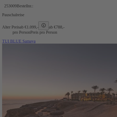
253009
Bestellnr.:
Pauschalreise
Alter Preis
ab €
1.099,-
ab €
788,-
pro Person
Preis pro Person
TUI BLUE Samaya