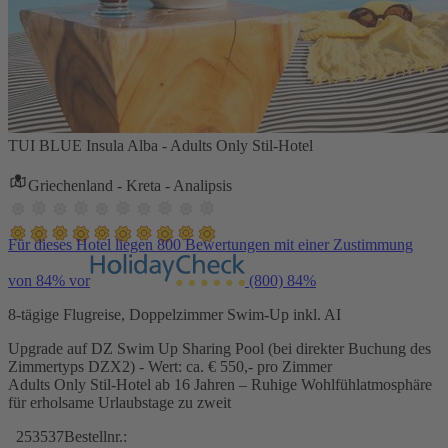
TUI BLUE Insula Alba - Adults Only Stil-Hotel
Griechenland - Kreta - Analipsis
Für dieses Hotel liegen 800 Bewertungen mit einer Zustimmung
von 84% vor
(800)
84%
8-tägige Flugreise, Doppelzimmer Swim-Up inkl. AI
Upgrade auf DZ Swim Up Sharing Pool (bei direkter Buchung des
Zimmertyps DZX2) - Wert: ca. € 550,- pro Zimmer
Adults Only Stil-Hotel ab 16 Jahren – Ruhige Wohlfühlatmosphäre
für erholsame Urlaubstage zu zweit
253537
Bestellnr.: