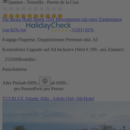
Spanien - Teneriffa - Puerto de la Cruz
Für dieses Hotel liegen 1191 Bewertungen mit einer Zustimmung
von 81% vor
(1191)
81%
8-tägige Flugreise, Doppelzimmer Premium inkl. AI
Kostenfreies Upgrade auf All Inclusive (Wert € 199.- pro Zimmer)
253500
Bestellnr.:
Pauschalreise
Alter Preis
ab €
899,-
ab €
699,-
pro Person
Preis pro Person
TUI BLUE Atlantic Hills - Adults Only Stil-Hotel