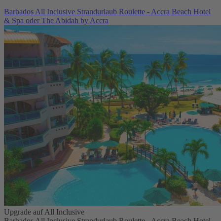
Barbados All Inclusive Strandurlaub Roulette - Accra Beach Hotel
& Spa oder The Abidah by Accra
Upgrade auf All Inclusive
Barbados All Inclusive Strandurlaub Roulette - Accra Beach Hotel