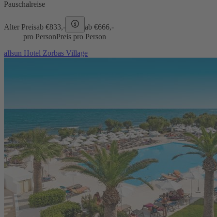
Pauschalreise
Alter Preis
ab €
833,-
ab €
666,-
pro Person
Preis pro Person
allsun Hotel Zorbas Village