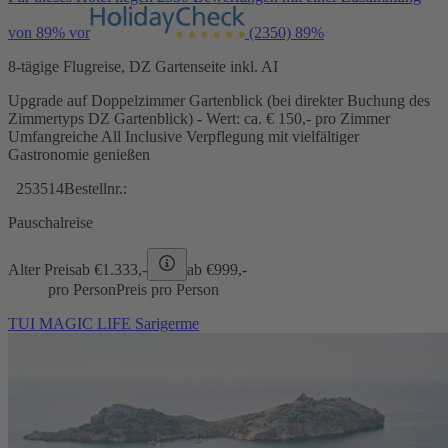
von 89% vor
(2350)
89%
8-tägige Flugreise, DZ Gartenseite inkl. AI
Upgrade auf Doppelzimmer Gartenblick (bei direkter Buchung des
Zimmertyps DZ Gartenblick) - Wert: ca. € 150,- pro Zimmer
Umfangreiche All Inclusive Verpflegung mit vielfältiger
Gastronomie genießen
253514
Bestellnr.:
Pauschalreise
Alter Preis
ab €
1.333,-
ab €
999,-
pro Person
Preis pro Person
TUI MAGIC LIFE Sarigerme