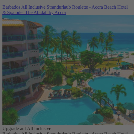
Barbados All Inclusive Strandurlaub Roulette - Accra Beach Hotel
& Spa oder The Abidah by Accra
Upgrade auf All Inclusive
Barbados All Inclusive Strandurlaub Roulette - Accra Beach Hotel