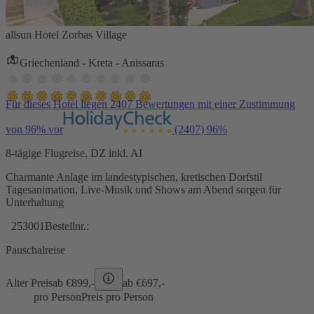
allsun Hotel Zorbas Village
Griechenland - Kreta - Anissaras
Für dieses Hotel liegen 2407 Bewertungen mit einer Zustimmung
von 96% vor
(2407)
96%
8-tägige Flugreise, DZ inkl. AI
Charmante Anlage im landestypischen, kretischen Dorfstil
Tagesanimation, Live-Musik und Shows am Abend sorgen für
Unterhaltung
253001
Bestellnr.:
Pauschalreise
Alter Preis
ab €
899,-
ab €
697,-
pro Person
Preis pro Person