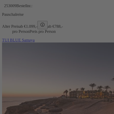
253009
Bestellnr.:
Pauschalreise
Alter Preis
ab €
1.099,-
ab €
788,-
pro Person
Preis pro Person
TUI BLUE Samaya