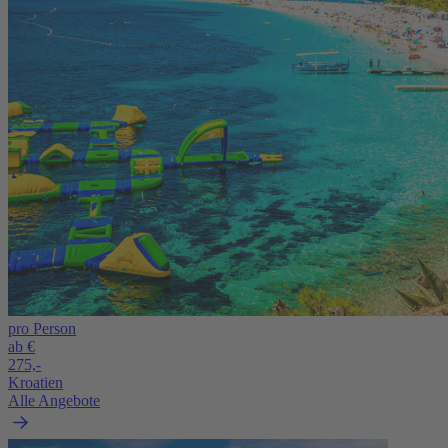
pro Person
ab €
275,-
Kroatien
Alle Angebote