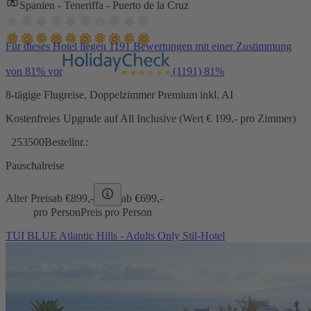
Spanien - Teneriffa - Puerto de la Cruz
Für dieses Hotel liegen 1191 Bewertungen mit einer Zustimmung
von 81% vor
(1191)
81%
8-tägige Flugreise, Doppelzimmer Premium inkl. AI
Kostenfreies Upgrade auf All Inclusive (Wert € 199.- pro Zimmer)
253500
Bestellnr.:
Pauschalreise
Alter Preis
ab €
899,-
ab €
699,-
pro Person
Preis pro Person
TUI BLUE Atlantic Hills - Adults Only Stil-Hotel