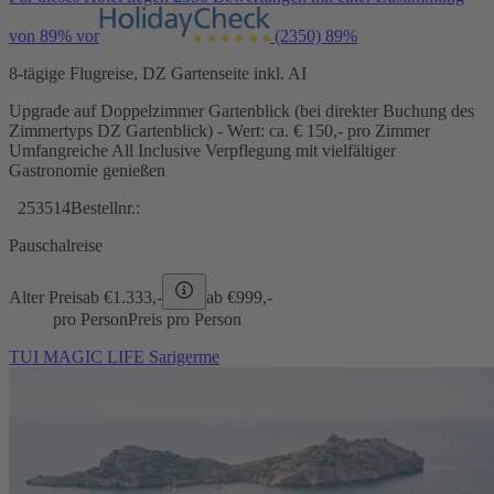
von 89% vor
(2350)
89%
8-tägige Flugreise, DZ Gartenseite inkl. AI
Upgrade auf Doppelzimmer Gartenblick (bei direkter Buchung des
Zimmertyps DZ Gartenblick) - Wert: ca. € 150,- pro Zimmer
Umfangreiche All Inclusive Verpflegung mit vielfältiger
Gastronomie genießen
253514
Bestellnr.:
Pauschalreise
Alter Preis
ab €
1.333,-
ab €
999,-
pro Person
Preis pro Person
TUI MAGIC LIFE Sarigerme