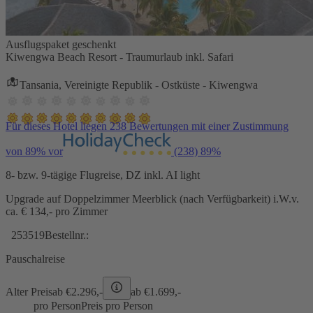
Ausflugspaket geschenkt
Kiwengwa Beach Resort - Traumurlaub inkl. Safari
Tansania, Vereinigte Republik - Ostküste - Kiwengwa
Für dieses Hotel liegen 238 Bewertungen mit einer Zustimmung
von 89% vor
(238)
89%
8- bzw. 9-tägige Flugreise, DZ inkl. AI light
Upgrade auf Doppelzimmer Meerblick (nach Verfügbarkeit) i.W.v.
ca. € 134,- pro Zimmer
253519
Bestellnr.:
Pauschalreise
Alter Preis
ab €
2.296,-
ab €
1.699,-
pro Person
Preis pro Person