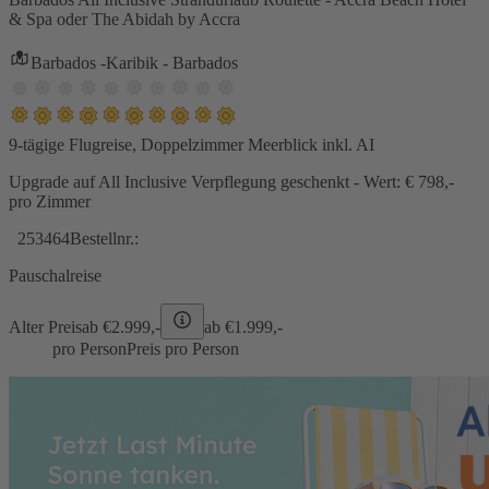
& Spa oder The Abidah by Accra
Barbados -Karibik - Barbados
9-tägige Flugreise, Doppelzimmer Meerblick inkl. AI
Upgrade auf All Inclusive Verpflegung geschenkt - Wert: € 798,-
pro Zimmer
253464
Bestellnr.:
Pauschalreise
Alter Preis
ab €
2.999,-
ab €
1.999,-
pro Person
Preis pro Person