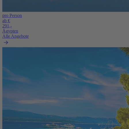
pro Person
ab €
291,-
Ägypten
Alle Angebote