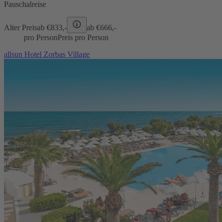
Pauschalreise
Alter Preis
ab €
833,-
ab €
666,-
pro Person
Preis pro Person
allsun Hotel Zorbas Village