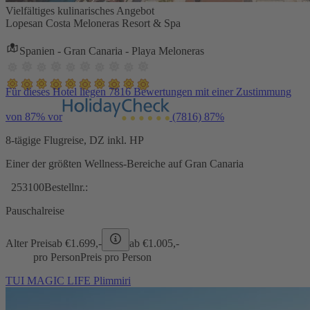
Vielfältiges kulinarisches Angebot
Lopesan Costa Meloneras Resort & Spa
Spanien - Gran Canaria - Playa Meloneras
Für dieses Hotel liegen 7816 Bewertungen mit einer Zustimmung
von 87% vor
(7816)
87%
8-tägige Flugreise, DZ inkl. HP
Einer der größten Wellness-Bereiche auf Gran Canaria
253100
Bestellnr.:
Pauschalreise
Alter Preis
ab €
1.699,-
ab €
1.005,-
pro Person
Preis pro Person
TUI MAGIC LIFE Plimmiri