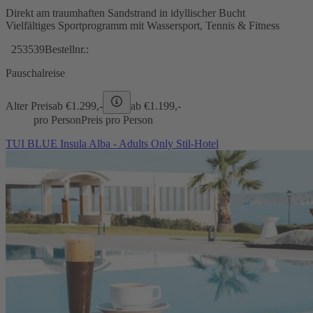
Direkt am traumhaften Sandstrand in idyllischer Bucht
Vielfältiges Sportprogramm mit Wassersport, Tennis & Fitness
253539
Bestellnr.:
Pauschalreise
Alter Preis
ab €
1.299,-
ab €
1.199,-
pro Person
Preis pro Person
TUI BLUE Insula Alba - Adults Only Stil-Hotel