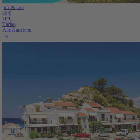
pro Person
ab €
109,-
Türkei
Alle Angebote