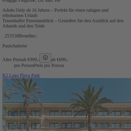
8-tägige Flugreise, DZ inkl. HP
Adults Only ab 16 Jahren – Perfekt für einen ruhigen und
erholsamen Urlaub
Traumhafter Panoramablick – Genießen Sie den Ausblick auf den
Atlantik und den Teide
253538
Bestellnr.:
Pauschalreise
Alter Preis
ab €
999,-
ab €
699,-
pro Person
Preis pro Person
R2 Lago Playa Park