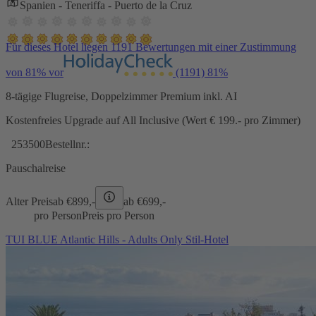
Spanien - Teneriffa - Puerto de la Cruz
Für dieses Hotel liegen 1191 Bewertungen mit einer Zustimmung
von 81% vor
(1191)
81%
8-tägige Flugreise, Doppelzimmer Premium inkl. AI
Kostenfreies Upgrade auf All Inclusive (Wert € 199.- pro Zimmer)
253500
Bestellnr.:
Pauschalreise
Alter Preis
ab €
899,-
ab €
699,-
pro Person
Preis pro Person
TUI BLUE Atlantic Hills - Adults Only Stil-Hotel