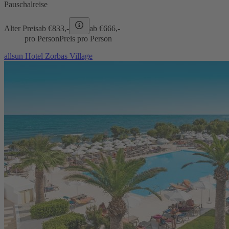
Pauschalreise
Alter Preis
ab €
833,-
ab €
666,-
pro Person
Preis pro Person
allsun Hotel Zorbas Village