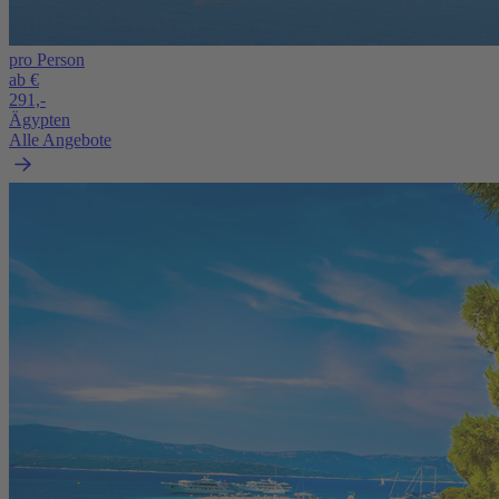
pro Person
ab €
291,-
Ägypten
Alle Angebote