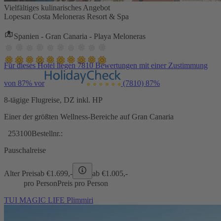
Vielfältiges kulinarisches Angebot
Lopesan Costa Meloneras Resort & Spa
Spanien - Gran Canaria - Playa Meloneras
Für dieses Hotel liegen 7810 Bewertungen mit einer Zustimmung
von 87% vor
(7810)
87%
8-tägige Flugreise, DZ inkl. HP
Einer der größten Wellness-Bereiche auf Gran Canaria
253100
Bestellnr.:
Pauschalreise
Alter Preis
ab €
1.699,-
ab €
1.005,-
pro Person
Preis pro Person
TUI MAGIC LIFE Plimmiri