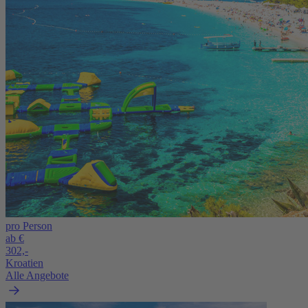
pro Person
ab €
302,-
Kroatien
Alle Angebote