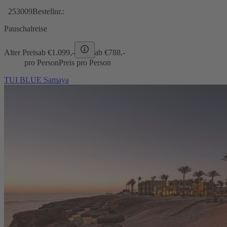
253009
Bestellnr.:
Pauschalreise
Alter Preis
ab €
1.099,-
ab €
788,-
pro Person
Preis pro Person
TUI BLUE Samaya