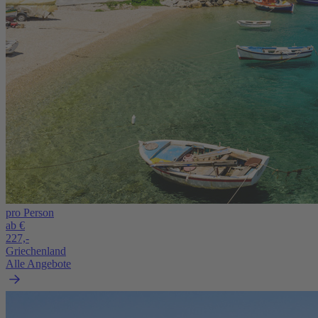
pro Person
ab €
227,-
Griechenland
Alle Angebote