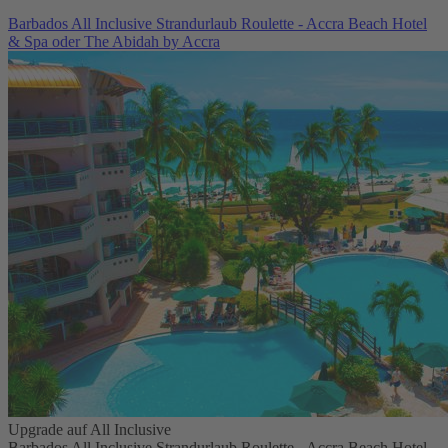
Barbados All Inclusive Strandurlaub Roulette - Accra Beach Hotel
& Spa oder The Abidah by Accra
Upgrade auf All Inclusive
Barbados All Inclusive Strandurlaub Roulette - Accra Beach Hotel