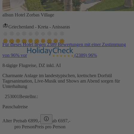
allsun Hotel Zorbas Village
Griechenland - Kreta - Anissaras
Für dieses Hotel liegen 2389 Bewertungen mit einer Zustimmung
von 96% vor
(2389)
96%
8-tägige Flugreise, DZ inkl. AI
Charmante Anlage im landestypischen, kretischen Dorfstil
Tagesanimation, Live-Musik und Shows am Abend sorgen für
Unterhaltung
253001
Bestellnr.:
Pauschalreise
Alter Preis
ab €
899,-
ab €
697,-
pro Person
Preis pro Person