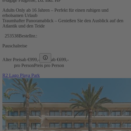
8-tägige Flugreise, DZ inkl. HP
Adults Only ab 16 Jahren – Perfekt für einen ruhigen und
erholsamen Urlaub
Traumhafter Panoramablick – Genießen Sie den Ausblick auf den
Atlantik und den Teide
253538
Bestellnr.:
Pauschalreise
Alter Preis
ab €
999,-
ab €
699,-
pro Person
Preis pro Person
R2 Lago Playa Park