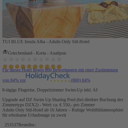
TUI BLUE Insula Alba - Adults Only Stil-Hotel
Griechenland - Kreta - Analipsis
Für dieses Hotel liegen 800 Bewertungen mit einer Zustimmung
von 84% vor
(800)
84%
8-tägige Flugreise, Doppelzimmer Swim-Up inkl. AI
Upgrade auf DZ Swim Up Sharing Pool (bei direkter Buchung des
Zimmertyps DZX2) - Wert: ca. € 550,- pro Zimmer
Adults Only Stil-Hotel ab 16 Jahren – Ruhige Wohlfühlatmosphäre
für erholsame Urlaubstage zu zweit
253537
Bestellnr.: