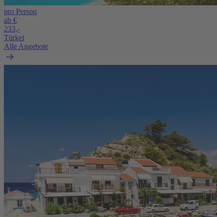
pro Person
ab €
233,-
Türkei
Alle Angebote