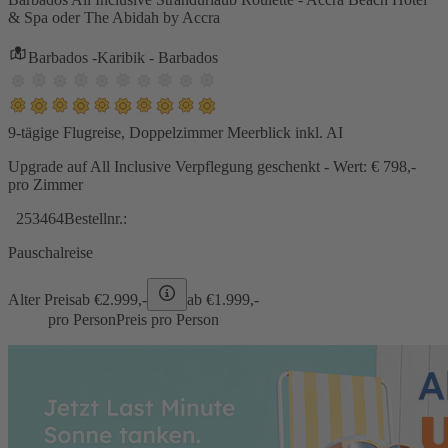
& Spa oder The Abidah by Accra
Barbados -Karibik - Barbados
9-tägige Flugreise, Doppelzimmer Meerblick inkl. AI
Upgrade auf All Inclusive Verpflegung geschenkt - Wert: € 798,-
pro Zimmer
253464
Bestellnr.:
Pauschalreise
Alter Preis
ab €
2.999,-
ab €
1.999,-
pro Person
Preis pro Person