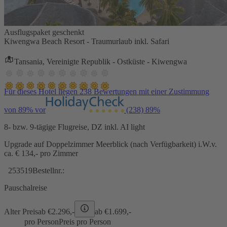
Ausflugspaket geschenkt
Kiwengwa Beach Resort - Traumurlaub inkl. Safari
Tansania, Vereinigte Republik - Ostküste - Kiwengwa
Für dieses Hotel liegen 238 Bewertungen mit einer Zustimmung
von 89% vor
(238)
89%
8- bzw. 9-tägige Flugreise, DZ inkl. AI light
Upgrade auf Doppelzimmer Meerblick (nach Verfügbarkeit) i.W.v.
ca. € 134,- pro Zimmer
253519
Bestellnr.:
Pauschalreise
Alter Preis
ab €
2.296,-
ab €
1.699,-
pro Person
Preis pro Person