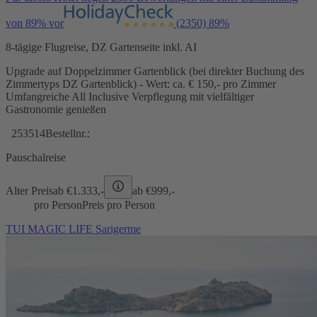
von 89% vor
(2350)
89%
8-tägige Flugreise, DZ Gartenseite inkl. AI
Upgrade auf Doppelzimmer Gartenblick (bei direkter Buchung des
Zimmertyps DZ Gartenblick) - Wert: ca. € 150,- pro Zimmer
Umfangreiche All Inclusive Verpflegung mit vielfältiger
Gastronomie genießen
253514
Bestellnr.:
Pauschalreise
Alter Preis
ab €
1.333,-
ab €
999,-
pro Person
Preis pro Person
TUI MAGIC LIFE Sarigerme