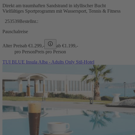
Direkt am traumhaften Sandstrand in idyllischer Bucht
Vielfältiges Sportprogramm mit Wassersport, Tennis & Fitness
253539
Bestellnr.:
Pauschalreise
Alter Preis
ab €
1.299,-
ab €
1.199,-
pro Person
Preis pro Person
TUI BLUE Insula Alba - Adults Only Stil-Hotel