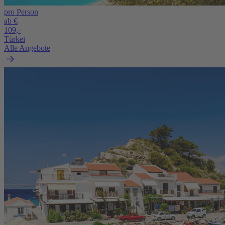
pro Person
ab €
109,-
Türkei
Alle Angebote