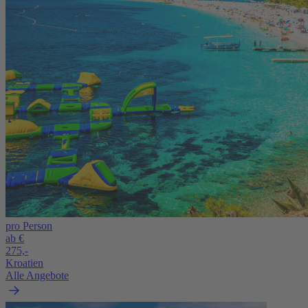
pro Person
ab €
275,-
Kroatien
Alle Angebote