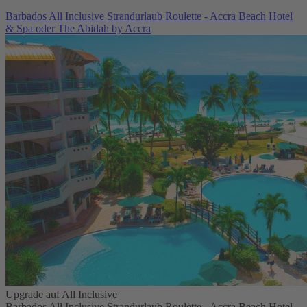
Barbados All Inclusive Strandurlaub Roulette - Accra Beach Hotel
& Spa oder The Abidah by Accra
Upgrade auf All Inclusive
Barbados All Inclusive Strandurlaub Roulette - Accra Beach Hotel