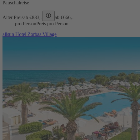
Pauschalreise
Alter Preis
ab €
833,-
ab €
666,-
pro Person
Preis pro Person
allsun Hotel Zorbas Village