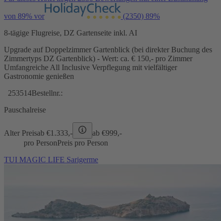
von 89% vor
(2350)
89%
8-tägige Flugreise, DZ Gartenseite inkl. AI
Upgrade auf Doppelzimmer Gartenblick (bei direkter Buchung des
Zimmertyps DZ Gartenblick) - Wert: ca. € 150,- pro Zimmer
Umfangreiche All Inclusive Verpflegung mit vielfältiger
Gastronomie genießen
253514
Bestellnr.:
Pauschalreise
Alter Preis
ab €
1.333,-
ab €
999,-
pro Person
Preis pro Person
TUI MAGIC LIFE Sarigerme