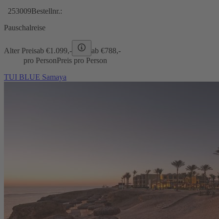
253009
Bestellnr.:
Pauschalreise
Alter Preis
ab €
1.099,-
ab €
788,-
pro Person
Preis pro Person
TUI BLUE Samaya