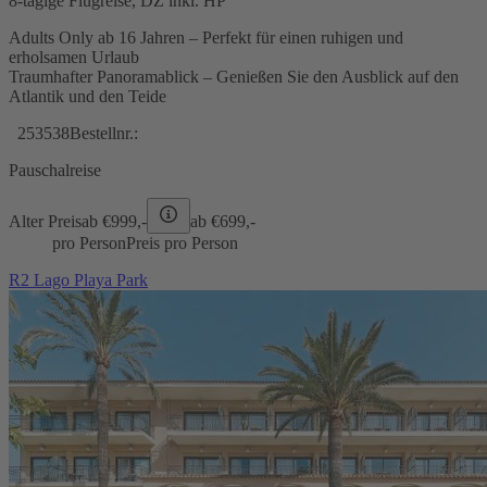
8-tägige Flugreise, DZ inkl. HP
Adults Only ab 16 Jahren – Perfekt für einen ruhigen und
erholsamen Urlaub
Traumhafter Panoramablick – Genießen Sie den Ausblick auf den
Atlantik und den Teide
253538
Bestellnr.:
Pauschalreise
Alter Preis
ab €
999,-
ab €
699,-
pro Person
Preis pro Person
R2 Lago Playa Park