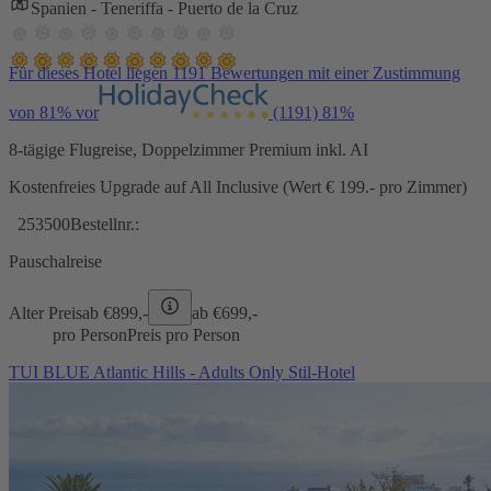
Spanien - Teneriffa - Puerto de la Cruz
Für dieses Hotel liegen 1191 Bewertungen mit einer Zustimmung
von 81% vor
(1191)
81%
8-tägige Flugreise, Doppelzimmer Premium inkl. AI
Kostenfreies Upgrade auf All Inclusive (Wert € 199.- pro Zimmer)
253500
Bestellnr.:
Pauschalreise
Alter Preis
ab €
899,-
ab €
699,-
pro Person
Preis pro Person
TUI BLUE Atlantic Hills - Adults Only Stil-Hotel