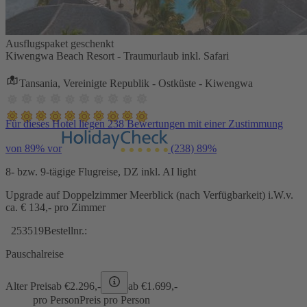
Ausflugspaket geschenkt
Kiwengwa Beach Resort - Traumurlaub inkl. Safari
Tansania, Vereinigte Republik - Ostküste - Kiwengwa
Für dieses Hotel liegen 238 Bewertungen mit einer Zustimmung
von 89% vor
(238)
89%
8- bzw. 9-tägige Flugreise, DZ inkl. AI light
Upgrade auf Doppelzimmer Meerblick (nach Verfügbarkeit) i.W.v.
ca. € 134,- pro Zimmer
253519
Bestellnr.:
Pauschalreise
Alter Preis
ab €
2.296,-
ab €
1.699,-
pro Person
Preis pro Person