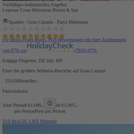
Vielfältiges kulinarisches Angebot
Lopesan Costa Meloneras Resort & Spa
Spanien - Gran Canaria - Playa Meloneras
Für dieses Hotel liegen 7816 Bewertungen mit einer Zustimmung
von 87% vor
(7816)
87%
8-tägige Flugreise, DZ inkl. HP
Einer der größten Wellness-Bereiche auf Gran Canaria
253100
Bestellnr.:
Pauschalreise
Alter Preis
ab €
1.699,-
ab €
1.005,-
pro Person
Preis pro Person
TUI MAGIC LIFE Plimmiri