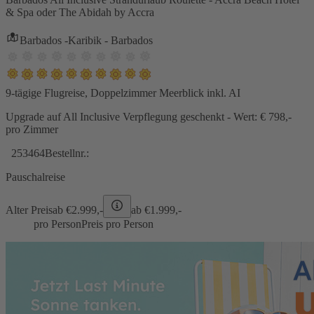
& Spa oder The Abidah by Accra
Barbados -Karibik - Barbados
9-tägige Flugreise, Doppelzimmer Meerblick inkl. AI
Upgrade auf All Inclusive Verpflegung geschenkt - Wert: € 798,-
pro Zimmer
253464
Bestellnr.:
Pauschalreise
Alter Preis
ab €
2.999,-
ab €
1.999,-
pro Person
Preis pro Person