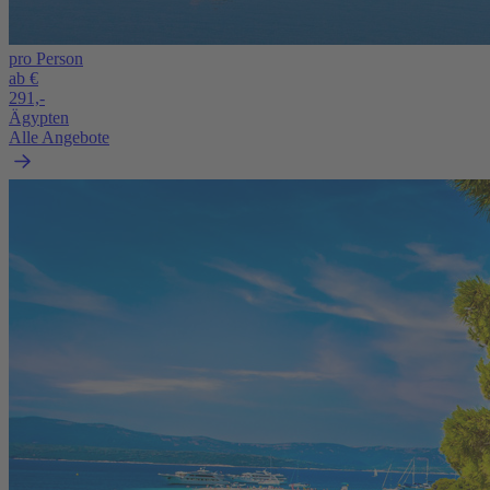
pro Person
ab €
291,-
Ägypten
Alle Angebote