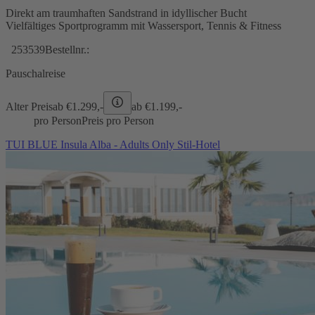
Direkt am traumhaften Sandstrand in idyllischer Bucht
Vielfältiges Sportprogramm mit Wassersport, Tennis & Fitness
253539
Bestellnr.:
Pauschalreise
Alter Preis
ab €
1.299,-
ab €
1.199,-
pro Person
Preis pro Person
TUI BLUE Insula Alba - Adults Only Stil-Hotel