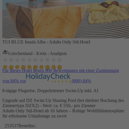
TUI BLUE Insula Alba - Adults Only Stil-Hotel
Griechenland - Kreta - Analipsis
Für dieses Hotel liegen 800 Bewertungen mit einer Zustimmung
von 84% vor
(800)
84%
8-tägige Flugreise, Doppelzimmer Swim-Up inkl. AI
Upgrade auf DZ Swim Up Sharing Pool (bei direkter Buchung des
Zimmertyps DZX2) - Wert: ca. € 550,- pro Zimmer
Adults Only Stil-Hotel ab 16 Jahren – Ruhige Wohlfühlatmosphäre
für erholsame Urlaubstage zu zweit
253537
Bestellnr.: