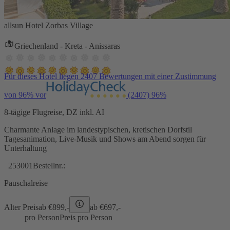
allsun Hotel Zorbas Village
Griechenland - Kreta - Anissaras
Für dieses Hotel liegen 2407 Bewertungen mit einer Zustimmung
von 96% vor
(2407)
96%
8-tägige Flugreise, DZ inkl. AI
Charmante Anlage im landestypischen, kretischen Dorfstil
Tagesanimation, Live-Musik und Shows am Abend sorgen für
Unterhaltung
253001
Bestellnr.:
Pauschalreise
Alter Preis
ab €
899,-
ab €
697,-
pro Person
Preis pro Person