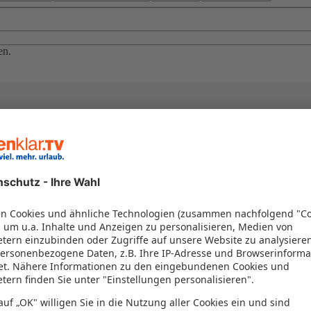
en.
el in einem Paket kombiniert werden – das spart Zeit und Geld. Nutzen 
en!