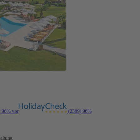
n 96% vor
(2389)
96%
altung