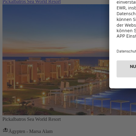
Pickalbatros Sea World Resort
Pickalbatros Sea World Resort
Ägypten - Marsa Alam