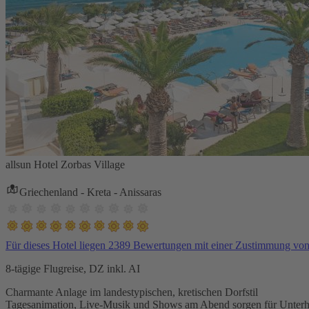
allsun Hotel Zorbas Village
Griechenland - Kreta - Anissaras
Für dieses Hotel liegen 2389 Bewertungen mit einer Zustimmung vo
8-tägige Flugreise, DZ inkl. AI
Charmante Anlage im landestypischen, kretischen Dorfstil
Tagesanimation, Live-Musik und Shows am Abend sorgen für Unterh