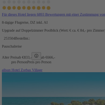
Für dieses Hotel liegen 6893 Bewertungen mit einer Zustimmung vo
8-tägige Flugreise, DZ inkl. AI
Upgrade auf Doppelzimmer Poolblick (Wert: € ca. € 84,- pro Zimmer) 
253504
Bestellnr.:
Pauschalreise
Alter Preis
ab €
833,-
ab €
666,-
pro Person
Preis pro Person
allsun Hotel Zorbas Village