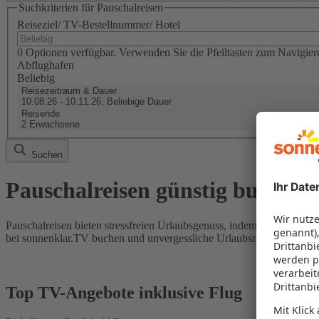
Suchkriterien für Pauschalreisen
Reiseziel/ TV-Bestellnummer/ Hotel
0 Optionen verfügbar. Verwenden Sie die Pfeiltasten zum Navigier
Abflughafen
Beliebig
Reisezeitraum & Dauer
10.08.26 - 10.11.26, Beliebige Dauer
Reisende
2 Erwachsene
Suchen
Pauschalreisen günstig buchen
Pauschalreisen bieten stressfreien Urlaubsgenuss, indem Flug und Hot
bei sonnenklar.TV buchen und unvergessliche Urlaubsmomente erleb
Top TV-Angebote inklusive Flug