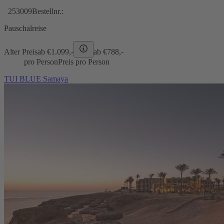
253009
Bestellnr.:
Pauschalreise
Alter Preis
ab €
1.099,-
ab €
788,-
pro Person
Preis pro Person
TUI BLUE Samaya