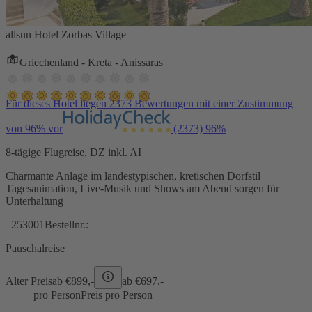
allsun Hotel Zorbas Village
Griechenland - Kreta - Anissaras
Für dieses Hotel liegen 2373 Bewertungen mit einer Zustimmung
von 96% vor
(2373)
96%
8-tägige Flugreise, DZ inkl. AI
Charmante Anlage im landestypischen, kretischen Dorfstil
Tagesanimation, Live-Musik und Shows am Abend sorgen für
Unterhaltung
253001
Bestellnr.:
Pauschalreise
Alter Preis
ab €
899,-
ab €
697,-
pro Person
Preis pro Person