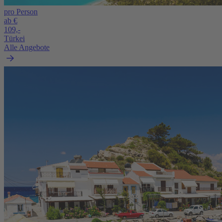
pro Person
ab €
109,-
Türkei
Alle Angebote