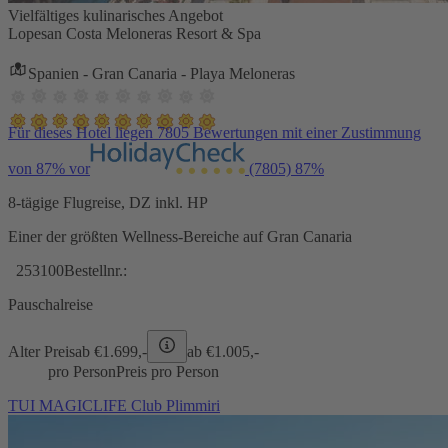
Vielfältiges kulinarisches Angebot
Lopesan Costa Meloneras Resort & Spa
Spanien - Gran Canaria - Playa Meloneras
Für dieses Hotel liegen 7805 Bewertungen mit einer Zustimmung
von 87% vor
(7805)
87%
8-tägige Flugreise, DZ inkl. HP
Einer der größten Wellness-Bereiche auf Gran Canaria
253100
Bestellnr.:
Pauschalreise
Alter Preis
ab €
1.699,-
ab €
1.005,-
pro Person
Preis pro Person
TUI MAGICLIFE Club Plimmiri