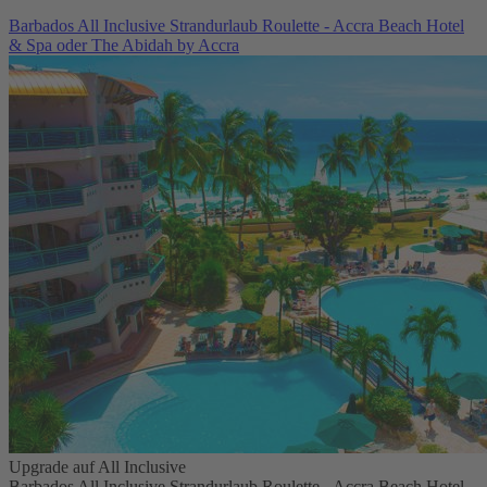
Barbados All Inclusive Strandurlaub Roulette - Accra Beach Hotel
& Spa oder The Abidah by Accra
Upgrade auf All Inclusive
Barbados All Inclusive Strandurlaub Roulette - Accra Beach Hotel