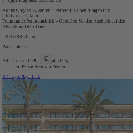
8-tägige Flugreise, DZ inkl. HP
Adults Only ab 16 Jahren – Perfekt für einen ruhigen und
erholsamen Urlaub
Traumhafter Panoramablick – Genießen Sie den Ausblick auf den
Atlantik und den Teide
253538
Bestellnr.:
Pauschalreise
Alter Preis
ab €
999,-
ab €
699,-
pro Person
Preis pro Person
R2 Lago Playa Park