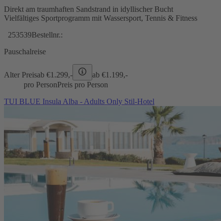
Direkt am traumhaften Sandstrand in idyllischer Bucht
Vielfältiges Sportprogramm mit Wassersport, Tennis & Fitness
253539
Bestellnr.:
Pauschalreise
Alter Preis
ab €
1.299,-
ab €
1.199,-
pro Person
Preis pro Person
TUI BLUE Insula Alba - Adults Only Stil-Hotel