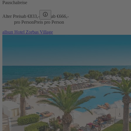
Pauschalreise
Alter Preis
ab €
833,-
ab €
666,-
pro Person
Preis pro Person
allsun Hotel Zorbas Village