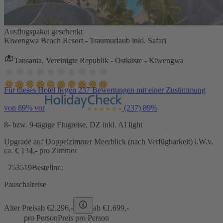
Ausflugspaket geschenkt
Kiwengwa Beach Resort - Traumurlaub inkl. Safari
Tansania, Vereinigte Republik - Ostküste - Kiwengwa
Für dieses Hotel liegen 237 Bewertungen mit einer Zustimmung
von 89% vor
(237)
89%
8- bzw. 9-tägige Flugreise, DZ inkl. AI light
Upgrade auf Doppelzimmer Meerblick (nach Verfügbarkeit) i.W.v.
ca. € 134,- pro Zimmer
253519
Bestellnr.:
Pauschalreise
Alter Preis
ab €
2.296,-
ab €
1.699,-
pro Person
Preis pro Person