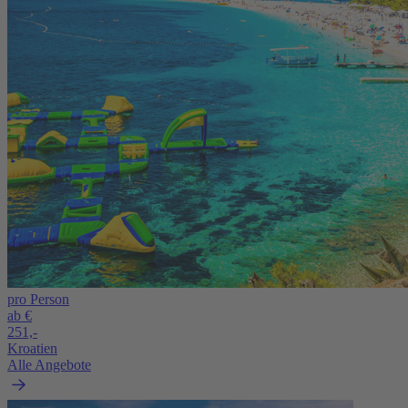
pro Person
ab €
251,-
Kroatien
Alle Angebote