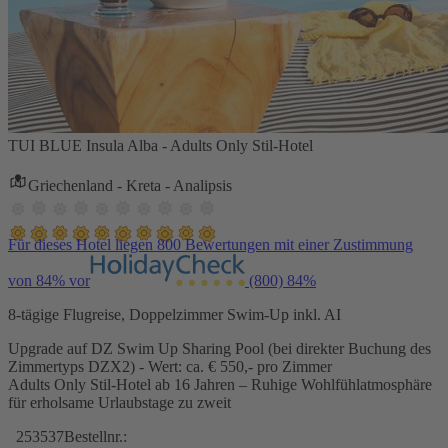
TUI BLUE Insula Alba - Adults Only Stil-Hotel
Griechenland - Kreta - Analipsis
Für dieses Hotel liegen 800 Bewertungen mit einer Zustimmung
von 84% vor
(800)
84%
8-tägige Flugreise, Doppelzimmer Swim-Up inkl. AI
Upgrade auf DZ Swim Up Sharing Pool (bei direkter Buchung des
Zimmertyps DZX2) - Wert: ca. € 550,- pro Zimmer
Adults Only Stil-Hotel ab 16 Jahren – Ruhige Wohlfühlatmosphäre
für erholsame Urlaubstage zu zweit
253537
Bestellnr.: