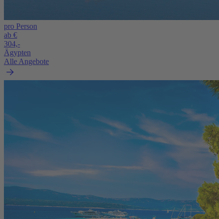
pro Person
ab €
304,-
Ägypten
Alle Angebote