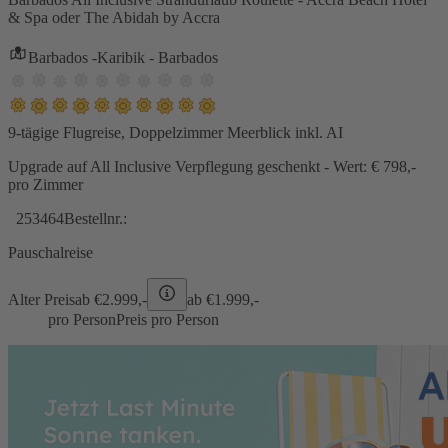
& Spa oder The Abidah by Accra
Barbados -Karibik - Barbados
9-tägige Flugreise, Doppelzimmer Meerblick inkl. AI
Upgrade auf All Inclusive Verpflegung geschenkt - Wert: € 798,-
pro Zimmer
253464
Bestellnr.:
Pauschalreise
Alter Preis
ab €
2.999,-
ab €
1.999,-
pro Person
Preis pro Person