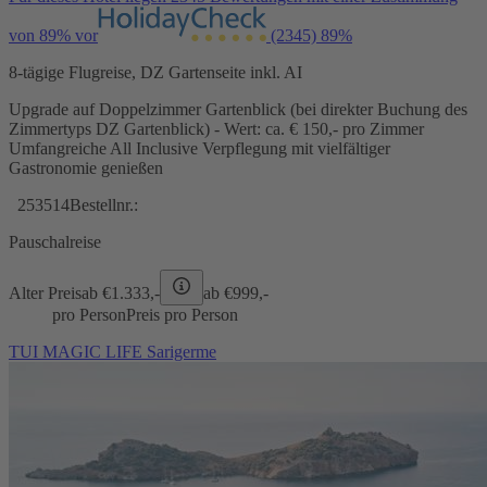
von 89% vor
(2345)
89%
8-tägige Flugreise, DZ Gartenseite inkl. AI
Upgrade auf Doppelzimmer Gartenblick (bei direkter Buchung des
Zimmertyps DZ Gartenblick) - Wert: ca. € 150,- pro Zimmer
Umfangreiche All Inclusive Verpflegung mit vielfältiger
Gastronomie genießen
253514
Bestellnr.:
Pauschalreise
Alter Preis
ab €
1.333,-
ab €
999,-
pro Person
Preis pro Person
TUI MAGIC LIFE Sarigerme