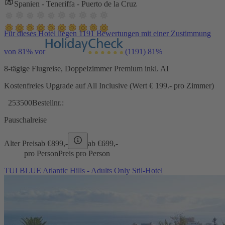
Spanien - Teneriffa - Puerto de la Cruz
Für dieses Hotel liegen 1191 Bewertungen mit einer Zustimmung
von 81% vor
(1191)
81%
8-tägige Flugreise, Doppelzimmer Premium inkl. AI
Kostenfreies Upgrade auf All Inclusive (Wert € 199.- pro Zimmer)
253500
Bestellnr.:
Pauschalreise
Alter Preis
ab €
899,-
ab €
699,-
pro Person
Preis pro Person
TUI BLUE Atlantic Hills - Adults Only Stil-Hotel