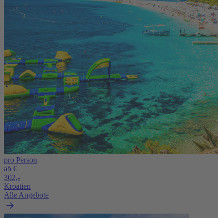
pro Person
ab €
302,-
Kroatien
Alle Angebote