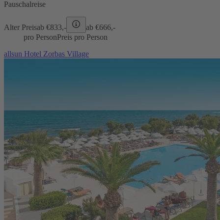
Pauschalreise
Alter Preis
ab €
833,-
ab €
666,-
pro Person
Preis pro Person
allsun Hotel Zorbas Village