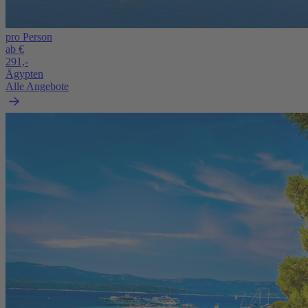
pro Person
ab €
291,-
Ägypten
Alle Angebote