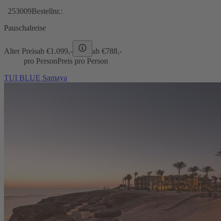
253009
Bestellnr.:
Pauschalreise
Alter Preis
ab €
1.099,-
ab €
788,-
pro Person
Preis pro Person
TUI BLUE Samaya