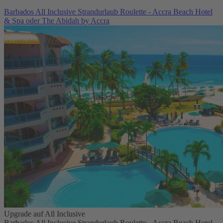
Barbados All Inclusive Strandurlaub Roulette - Accra Beach Hotel
& Spa oder The Abidah by Accra
Upgrade auf All Inclusive
Barbados All Inclusive Strandurlaub Roulette - Accra Beach Hotel