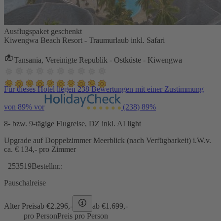
Ausflugspaket geschenkt
Kiwengwa Beach Resort - Traumurlaub inkl. Safari
Tansania, Vereinigte Republik - Ostküste - Kiwengwa
Für dieses Hotel liegen 238 Bewertungen mit einer Zustimmung
von 89% vor
(238)
89%
8- bzw. 9-tägige Flugreise, DZ inkl. AI light
Upgrade auf Doppelzimmer Meerblick (nach Verfügbarkeit) i.W.v.
ca. € 134,- pro Zimmer
253519
Bestellnr.:
Pauschalreise
Alter Preis
ab €
2.296,-
ab €
1.699,-
pro Person
Preis pro Person