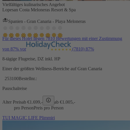
Vielfältiges kulinarisches Angebot
Lopesan Costa Meloneras Resort & Spa
Spanien - Gran Canaria - Playa Meloneras
Für dieses Hotel liegen 7810 Bewertungen mit einer Zustimmung
von 87% vor
(7810)
87%
8-tägige Flugreise, DZ inkl. HP
Einer der größten Wellness-Bereiche auf Gran Canaria
253100
Bestellnr.:
Pauschalreise
Alter Preis
ab €
1.699,-
ab €
1.005,-
pro Person
Preis pro Person
TUI MAGIC LIFE Plimmiri