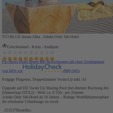
TUI BLUE Insula Alba - Adults Only Stil-Hotel
Griechenland - Kreta - Analipsis
Für dieses Hotel liegen 800 Bewertungen mit einer Zustimmung
von 84% vor
(800)
84%
8-tägige Flugreise, Doppelzimmer Swim-Up inkl. AI
Upgrade auf DZ Swim Up Sharing Pool (bei direkter Buchung des
Zimmertyps DZX2) - Wert: ca. € 550,- pro Zimmer
Adults Only Stil-Hotel ab 16 Jahren – Ruhige Wohlfühlatmosphäre
für erholsame Urlaubstage zu zweit
253537
Bestellnr.: