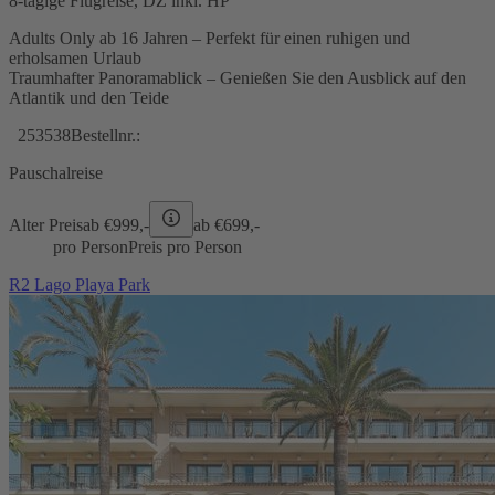
8-tägige Flugreise, DZ inkl. HP
Adults Only ab 16 Jahren – Perfekt für einen ruhigen und
erholsamen Urlaub
Traumhafter Panoramablick – Genießen Sie den Ausblick auf den
Atlantik und den Teide
253538
Bestellnr.:
Pauschalreise
Alter Preis
ab €
999,-
ab €
699,-
pro Person
Preis pro Person
R2 Lago Playa Park