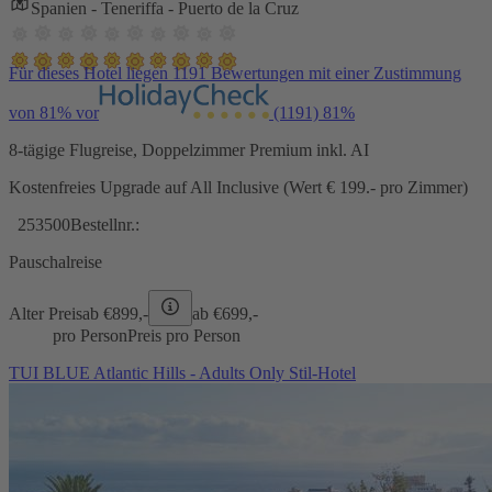
Spanien - Teneriffa - Puerto de la Cruz
Für dieses Hotel liegen 1191 Bewertungen mit einer Zustimmung
von 81% vor
(1191)
81%
8-tägige Flugreise, Doppelzimmer Premium inkl. AI
Kostenfreies Upgrade auf All Inclusive (Wert € 199.- pro Zimmer)
253500
Bestellnr.:
Pauschalreise
Alter Preis
ab €
899,-
ab €
699,-
pro Person
Preis pro Person
TUI BLUE Atlantic Hills - Adults Only Stil-Hotel