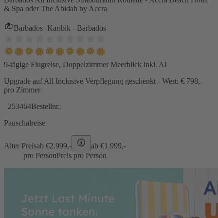
& Spa oder The Abidah by Accra
Barbados -Karibik - Barbados
9-tägige Flugreise, Doppelzimmer Meerblick inkl. AI
Upgrade auf All Inclusive Verpflegung geschenkt - Wert: € 798,-
pro Zimmer
253464
Bestellnr.:
Pauschalreise
Alter Preis
ab €
2.999,-
ab €
1.999,-
pro Person
Preis pro Person