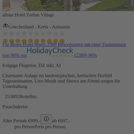
allsun Hotel Zorbas Village
Griechenland - Kreta - Anissaras
Für dieses Hotel liegen 2389 Bewertungen mit einer Zustimmung
von 96% vor
(2389)
96%
8-tägige Flugreise, DZ inkl. AI
Charmante Anlage im landestypischen, kretischen Dorfstil
Tagesanimation, Live-Musik und Shows am Abend sorgen für
Unterhaltung
253001
Bestellnr.:
Pauschalreise
Alter Preis
ab €
899,-
ab €
697,-
pro Person
Preis pro Person