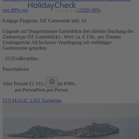
von 89% vor
(2350)
89%
8-tägige Flugreise, DZ Gartenseite inkl. AI
Upgrade auf Doppelzimmer Gartenblick (bei direkter Buchung des
Zimmertyps DZ Gartenblick) - Wert: ca. € 150,- pro Zimmer
Umfangreiche All Inclusive Verpflegung mit vielfältiger
Gastronomie genießen
253514
Bestellnr.:
Pauschalreise
Alter Preis
ab €
1.333,-
ab €
999,-
pro Person
Preis pro Person
TUI MAGIC LIFE Sarigerme