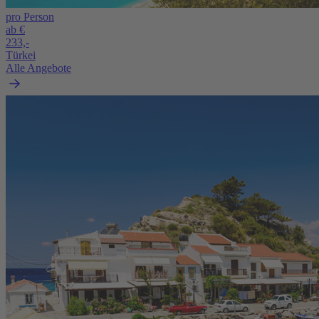
pro Person
ab €
233,-
Türkei
Alle Angebote