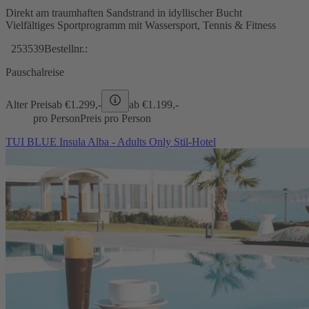
Direkt am traumhaften Sandstrand in idyllischer Bucht
Vielfältiges Sportprogramm mit Wassersport, Tennis & Fitness
253539
Bestellnr.:
Pauschalreise
Alter Preis
ab €
1.299,-
ab €
1.199,-
pro Person
Preis pro Person
TUI BLUE Insula Alba - Adults Only Stil-Hotel