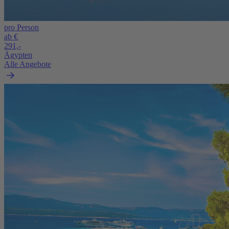
pro Person
ab €
291,-
Ägypten
Alle Angebote