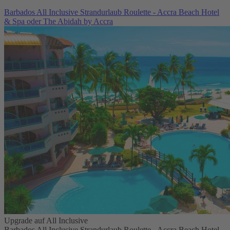
Barbados All Inclusive Strandurlaub Roulette - Accra Beach Hotel
& Spa oder The Abidah by Accra
Upgrade auf All Inclusive
Barbados All Inclusive Strandurlaub Roulette - Accra Beach Hotel