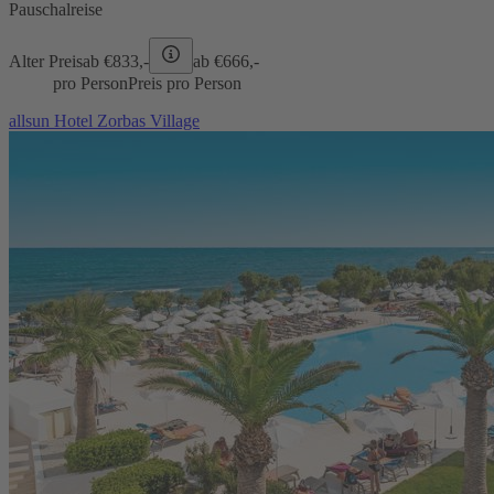
Pauschalreise
Alter Preis
ab €
833,-
ab €
666,-
pro Person
Preis pro Person
allsun Hotel Zorbas Village