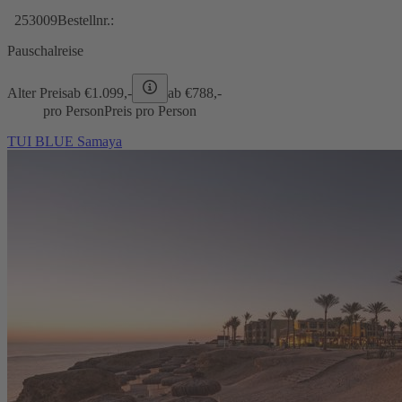
253009
Bestellnr.:
Pauschalreise
Alter Preis
ab €
1.099,-
ab €
788,-
pro Person
Preis pro Person
TUI BLUE Samaya