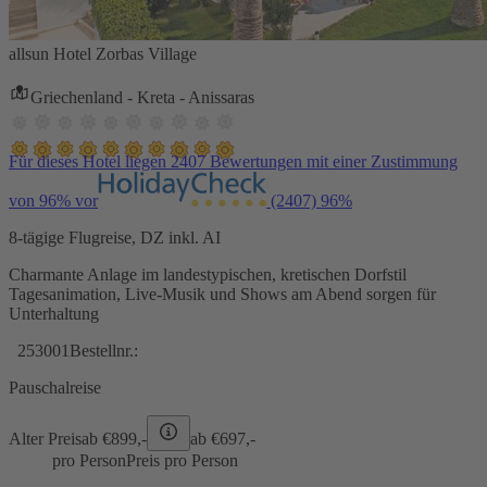
allsun Hotel Zorbas Village
Griechenland - Kreta - Anissaras
Für dieses Hotel liegen 2407 Bewertungen mit einer Zustimmung
von 96% vor
(2407)
96%
8-tägige Flugreise, DZ inkl. AI
Charmante Anlage im landestypischen, kretischen Dorfstil
Tagesanimation, Live-Musik und Shows am Abend sorgen für
Unterhaltung
253001
Bestellnr.:
Pauschalreise
Alter Preis
ab €
899,-
ab €
697,-
pro Person
Preis pro Person