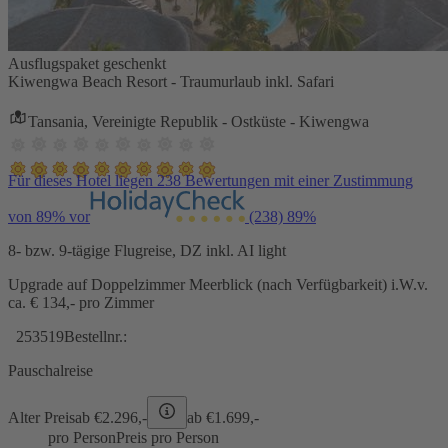
Ausflugspaket geschenkt
Kiwengwa Beach Resort - Traumurlaub inkl. Safari
Tansania, Vereinigte Republik - Ostküste - Kiwengwa
Für dieses Hotel liegen 238 Bewertungen mit einer Zustimmung
von 89% vor
(238)
89%
8- bzw. 9-tägige Flugreise, DZ inkl. AI light
Upgrade auf Doppelzimmer Meerblick (nach Verfügbarkeit) i.W.v.
ca. € 134,- pro Zimmer
253519
Bestellnr.:
Pauschalreise
Alter Preis
ab €
2.296,-
ab €
1.699,-
pro Person
Preis pro Person