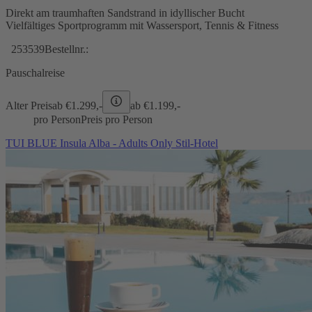
Direkt am traumhaften Sandstrand in idyllischer Bucht
Vielfältiges Sportprogramm mit Wassersport, Tennis & Fitness
253539
Bestellnr.:
Pauschalreise
Alter Preis
ab €
1.299,-
ab €
1.199,-
pro Person
Preis pro Person
TUI BLUE Insula Alba - Adults Only Stil-Hotel