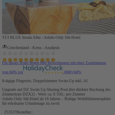
TUI BLUE Insula Alba - Adults Only Stil-Hotel
Griechenland - Kreta - Analipsis
Für dieses Hotel liegen 800 Bewertungen mit einer Zustimmung
von 84% vor
(800)
84%
8-tägige Flugreise, Doppelzimmer Swim-Up inkl. AI
Upgrade auf DZ Swim Up Sharing Pool (bei direkter Buchung des
Zimmertyps DZX2) - Wert: ca. € 550,- pro Zimmer
Adults Only Stil-Hotel ab 16 Jahren – Ruhige Wohlfühlatmosphäre
für erholsame Urlaubstage zu zweit
253537
Bestellnr.: