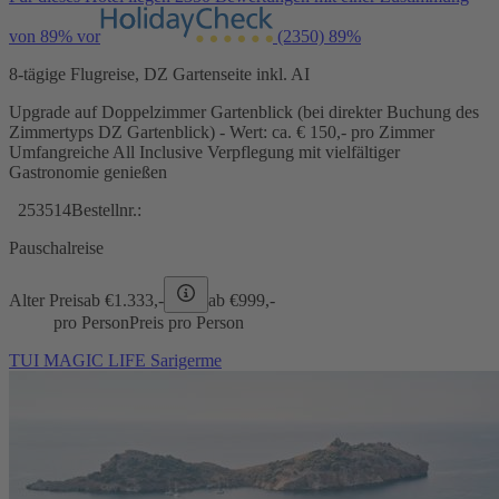
von 89% vor
(2350)
89%
8-tägige Flugreise, DZ Gartenseite inkl. AI
Upgrade auf Doppelzimmer Gartenblick (bei direkter Buchung des
Zimmertyps DZ Gartenblick) - Wert: ca. € 150,- pro Zimmer
Umfangreiche All Inclusive Verpflegung mit vielfältiger
Gastronomie genießen
253514
Bestellnr.:
Pauschalreise
Alter Preis
ab €
1.333,-
ab €
999,-
pro Person
Preis pro Person
TUI MAGIC LIFE Sarigerme