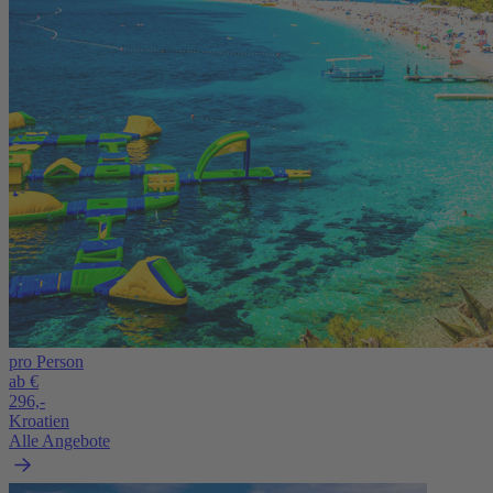
pro Person
ab €
296,-
Kroatien
Alle Angebote