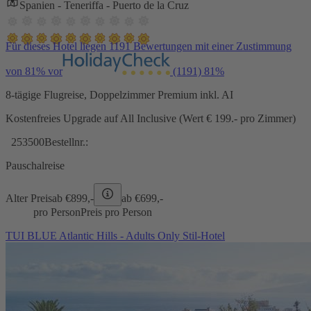
Spanien - Teneriffa - Puerto de la Cruz
Für dieses Hotel liegen 1191 Bewertungen mit einer Zustimmung
von 81% vor
(1191)
81%
8-tägige Flugreise, Doppelzimmer Premium inkl. AI
Kostenfreies Upgrade auf All Inclusive (Wert € 199.- pro Zimmer)
253500
Bestellnr.:
Pauschalreise
Alter Preis
ab €
899,-
ab €
699,-
pro Person
Preis pro Person
TUI BLUE Atlantic Hills - Adults Only Stil-Hotel