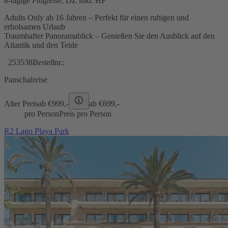
8-tägige Flugreise, DZ inkl. HP
Adults Only ab 16 Jahren – Perfekt für einen ruhigen und
erholsamen Urlaub
Traumhafter Panoramablick – Genießen Sie den Ausblick auf den
Atlantik und den Teide
253538
Bestellnr.:
Pauschalreise
Alter Preis
ab €
999,-
ab €
699,-
pro Person
Preis pro Person
R2 Lago Playa Park