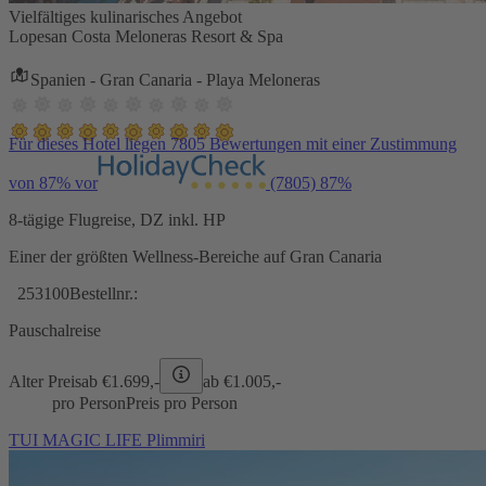
Vielfältiges kulinarisches Angebot
Lopesan Costa Meloneras Resort & Spa
Spanien - Gran Canaria - Playa Meloneras
Für dieses Hotel liegen 7805 Bewertungen mit einer Zustimmung
von 87% vor
(7805)
87%
8-tägige Flugreise, DZ inkl. HP
Einer der größten Wellness-Bereiche auf Gran Canaria
253100
Bestellnr.:
Pauschalreise
Alter Preis
ab €
1.699,-
ab €
1.005,-
pro Person
Preis pro Person
TUI MAGIC LIFE Plimmiri