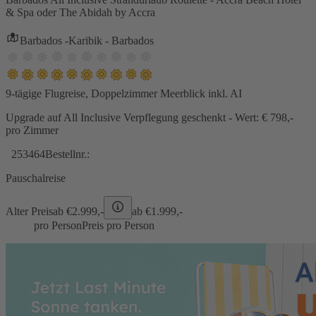
& Spa oder The Abidah by Accra
Barbados -Karibik - Barbados
9-tägige Flugreise, Doppelzimmer Meerblick inkl. AI
Upgrade auf All Inclusive Verpflegung geschenkt - Wert: € 798,-
pro Zimmer
253464
Bestellnr.:
Pauschalreise
Alter Preis
ab €
2.999,-
ab €
1.999,-
pro Person
Preis pro Person