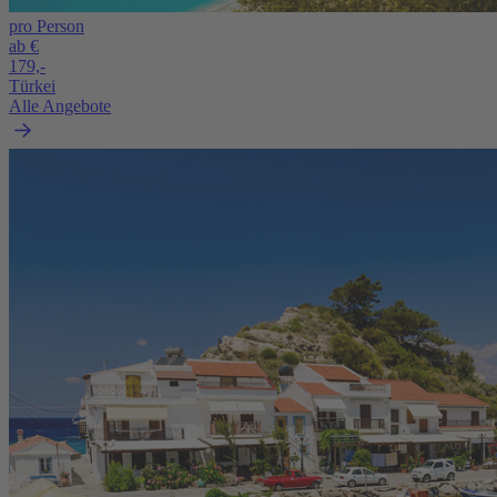
pro Person
ab €
179,-
Türkei
Alle Angebote