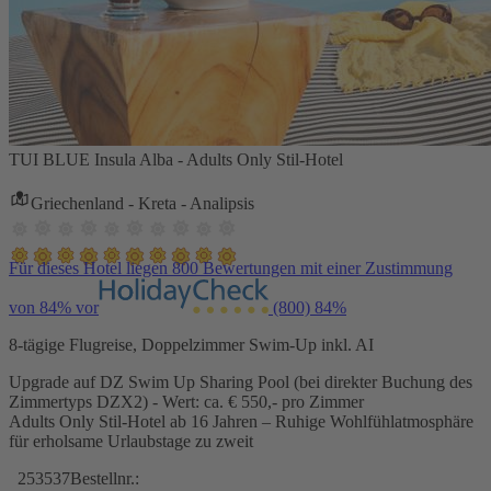
TUI BLUE Insula Alba - Adults Only Stil-Hotel
Griechenland - Kreta - Analipsis
Für dieses Hotel liegen 800 Bewertungen mit einer Zustimmung
von 84% vor
(800)
84%
8-tägige Flugreise, Doppelzimmer Swim-Up inkl. AI
Upgrade auf DZ Swim Up Sharing Pool (bei direkter Buchung des
Zimmertyps DZX2) - Wert: ca. € 550,- pro Zimmer
Adults Only Stil-Hotel ab 16 Jahren – Ruhige Wohlfühlatmosphäre
für erholsame Urlaubstage zu zweit
253537
Bestellnr.: