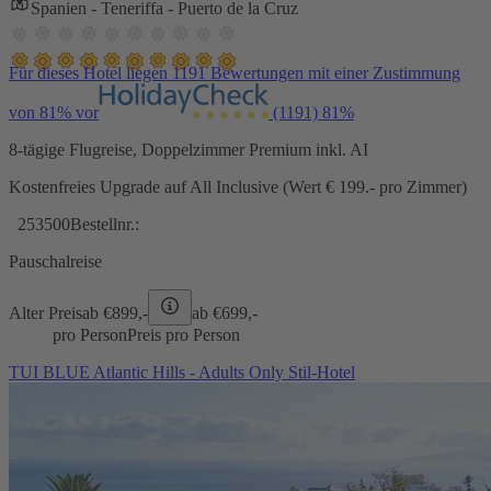
Spanien - Teneriffa - Puerto de la Cruz
Für dieses Hotel liegen 1191 Bewertungen mit einer Zustimmung
von 81% vor
(1191)
81%
8-tägige Flugreise, Doppelzimmer Premium inkl. AI
Kostenfreies Upgrade auf All Inclusive (Wert € 199.- pro Zimmer)
253500
Bestellnr.:
Pauschalreise
Alter Preis
ab €
899,-
ab €
699,-
pro Person
Preis pro Person
TUI BLUE Atlantic Hills - Adults Only Stil-Hotel