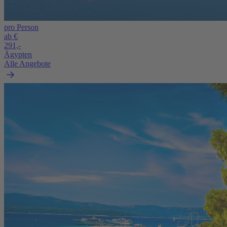
pro Person
ab €
291,-
Ägypten
Alle Angebote