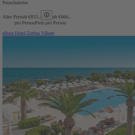
Pauschalreise
Alter Preis
ab €
833,-
ab €
666,-
pro Person
Preis pro Person
allsun Hotel Zorbas Village