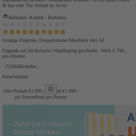
& Spa oder The Abidah by Accra
Barbados -Karibik - Barbados
9-tägige Flugreise, Doppelzimmer Meerblick inkl. AI
Upgrade auf All Inclusive Verpflegung geschenkt - Wert: € 798,-
pro Zimmer
253464
Bestellnr.:
Pauschalreise
Alter Preis
ab €
2.999,-
ab €
1.999,-
pro Person
Preis pro Person