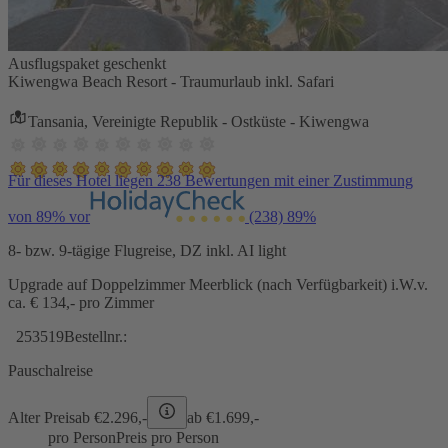
Ausflugspaket geschenkt
Kiwengwa Beach Resort - Traumurlaub inkl. Safari
Tansania, Vereinigte Republik - Ostküste - Kiwengwa
Für dieses Hotel liegen 238 Bewertungen mit einer Zustimmung
von 89% vor
(238)
89%
8- bzw. 9-tägige Flugreise, DZ inkl. AI light
Upgrade auf Doppelzimmer Meerblick (nach Verfügbarkeit) i.W.v.
ca. € 134,- pro Zimmer
253519
Bestellnr.:
Pauschalreise
Alter Preis
ab €
2.296,-
ab €
1.699,-
pro Person
Preis pro Person