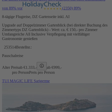
von 89% vor
(2350)
89%
8-tägige Flugreise, DZ Gartenseite inkl. AI
Upgrade auf Doppelzimmer Gartenblick (bei direkter Buchung des
Zimmertyps DZ Gartenblick) - Wert: ca. € 150,- pro Zimmer
Umfangreiche All Inclusive Verpflegung mit vielfältiger
Gastronomie genießen
253514
Bestellnr.:
Pauschalreise
Alter Preis
ab €
1.333,-
ab €
999,-
pro Person
Preis pro Person
TUI MAGIC LIFE Sarigerme