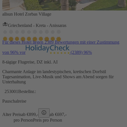
allsun Hotel Zorbas Village
Griechenland - Kreta - Anissaras
Für dieses Hotel liegen 2389 Bewertungen mit einer Zustimmung
von 96% vor
(2389)
96%
8-tägige Flugreise, DZ inkl. AI
Charmante Anlage im landestypischen, kretischen Dorfstil
Tagesanimation, Live-Musik und Shows am Abend sorgen für
Unterhaltung
253001
Bestellnr.:
Pauschalreise
Alter Preis
ab €
899,-
ab €
697,-
pro Person
Preis pro Person