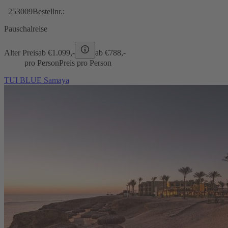
253009
Bestellnr.:
Pauschalreise
Alter Preis
ab €
1.099,-
ab €
788,-
pro Person
Preis pro Person
TUI BLUE Samaya