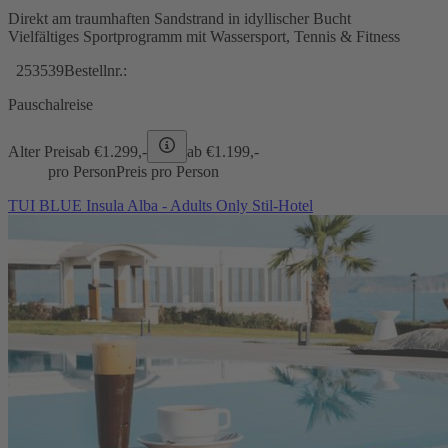
Direkt am traumhaften Sandstrand in idyllischer Bucht
Vielfältiges Sportprogramm mit Wassersport, Tennis & Fitness
253539
Bestellnr.:
Pauschalreise
Alter Preis
ab €
1.299,-
ab €
1.199,-
pro Person
Preis pro Person
TUI BLUE Insula Alba - Adults Only Stil-Hotel