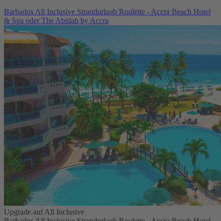
Barbados All Inclusive Strandurlaub Roulette - Accra Beach Hotel
& Spa oder The Abidah by Accra
Upgrade auf All Inclusive
Barbados All Inclusive Strandurlaub Roulette - Accra Beach Hotel