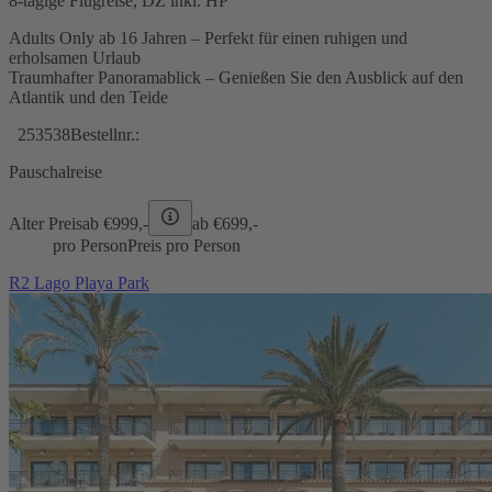
8-tägige Flugreise, DZ inkl. HP
Adults Only ab 16 Jahren – Perfekt für einen ruhigen und
erholsamen Urlaub
Traumhafter Panoramablick – Genießen Sie den Ausblick auf den
Atlantik und den Teide
253538
Bestellnr.:
Pauschalreise
Alter Preis
ab €
999,-
ab €
699,-
pro Person
Preis pro Person
R2 Lago Playa Park