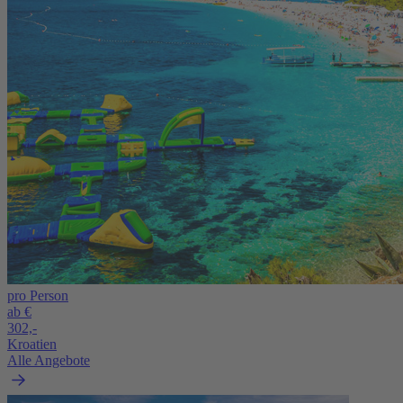
pro Person
ab €
302,-
Kroatien
Alle Angebote