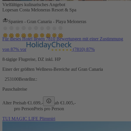
Vielfältiges kulinarisches Angebot
Lopesan Costa Meloneras Resort & Spa
Spanien - Gran Canaria - Playa Meloneras
Für dieses Hotel liegen 7810 Bewertungen mit einer Zustimmung
von 87% vor
(7810)
87%
8-tägige Flugreise, DZ inkl. HP
Einer der größten Wellness-Bereiche auf Gran Canaria
253100
Bestellnr.:
Pauschalreise
Alter Preis
ab €
1.699,-
ab €
1.005,-
pro Person
Preis pro Person
TUI MAGIC LIFE Plimmiri