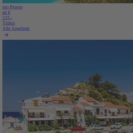
pro Person
ab €
233,-
Türkei
Alle Angebote