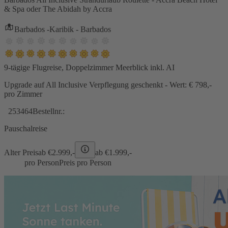
& Spa oder The Abidah by Accra
Barbados -Karibik - Barbados
9-tägige Flugreise, Doppelzimmer Meerblick inkl. AI
Upgrade auf All Inclusive Verpflegung geschenkt - Wert: € 798,-
pro Zimmer
253464
Bestellnr.:
Pauschalreise
Alter Preis
ab €
2.999,-
ab €
1.999,-
pro Person
Preis pro Person