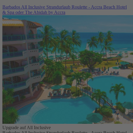
Barbados All Inclusive Strandurlaub Roulette - Accra Beach Hotel
& Spa oder The Abidah by Accra
Upgrade auf All Inclusive
Barbados All Inclusive Strandurlaub Roulette - Accra Beach Hotel