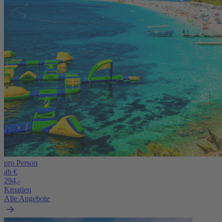
pro Person
ab €
294,-
Kroatien
Alle Angebote