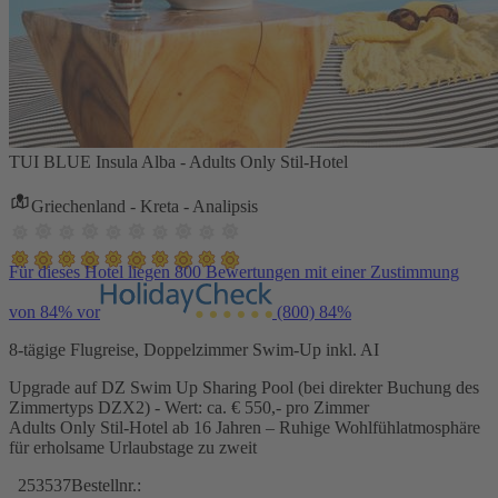
TUI BLUE Insula Alba - Adults Only Stil-Hotel
Griechenland - Kreta - Analipsis
Für dieses Hotel liegen 800 Bewertungen mit einer Zustimmung
von 84% vor
(800)
84%
8-tägige Flugreise, Doppelzimmer Swim-Up inkl. AI
Upgrade auf DZ Swim Up Sharing Pool (bei direkter Buchung des
Zimmertyps DZX2) - Wert: ca. € 550,- pro Zimmer
Adults Only Stil-Hotel ab 16 Jahren – Ruhige Wohlfühlatmosphäre
für erholsame Urlaubstage zu zweit
253537
Bestellnr.: