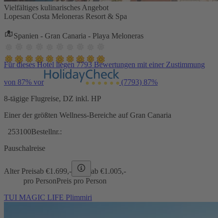
Vielfältiges kulinarisches Angebot
Lopesan Costa Meloneras Resort & Spa
Spanien - Gran Canaria - Playa Meloneras
Für dieses Hotel liegen 7793 Bewertungen mit einer Zustimmung
von 87% vor
(7793)
87%
8-tägige Flugreise, DZ inkl. HP
Einer der größten Wellness-Bereiche auf Gran Canaria
253100
Bestellnr.:
Pauschalreise
Alter Preis
ab €
1.699,-
ab €
1.005,-
pro Person
Preis pro Person
TUI MAGIC LIFE Plimmiri