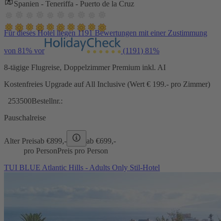
Spanien - Teneriffa - Puerto de la Cruz
Für dieses Hotel liegen 1191 Bewertungen mit einer Zustimmung
von 81% vor
(1191)
81%
8-tägige Flugreise, Doppelzimmer Premium inkl. AI
Kostenfreies Upgrade auf All Inclusive (Wert € 199.- pro Zimmer)
253500
Bestellnr.:
Pauschalreise
Alter Preis
ab €
899,-
ab €
699,-
pro Person
Preis pro Person
TUI BLUE Atlantic Hills - Adults Only Stil-Hotel