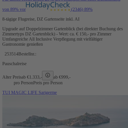
von 89% vor
(2346)
89%
8-tägige Flugreise, DZ Gartenseite inkl. AI
Upgrade auf Doppelzimmer Gartenblick (bei direkter Buchung des
Zimmertyps DZ Gartenblick) - Wert: ca. € 150,- pro Zimmer
Umfangreiche All Inclusive Verpflegung mit vielfältiger
Gastronomie genießen
253514
Bestellnr.:
Pauschalreise
Alter Preis
ab €
1.333,-
ab €
999,-
pro Person
Preis pro Person
TUI MAGIC LIFE Sarigerme