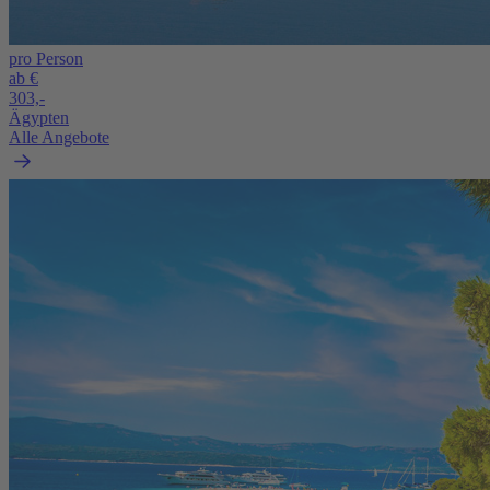
pro Person
ab €
303,-
Ägypten
Alle Angebote