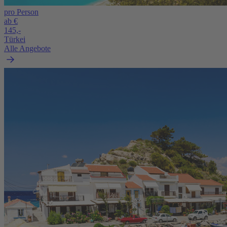
pro Person
ab €
145,-
Türkei
Alle Angebote