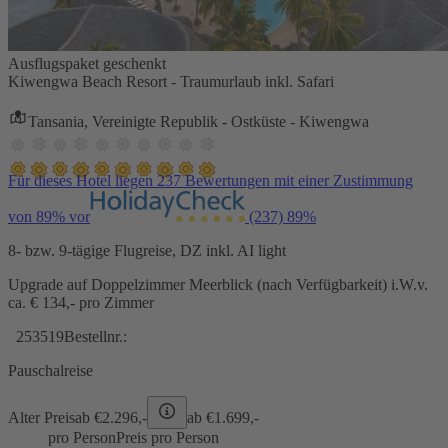
Ausflugspaket geschenkt
Kiwengwa Beach Resort - Traumurlaub inkl. Safari
Tansania, Vereinigte Republik - Ostküste - Kiwengwa
Für dieses Hotel liegen 237 Bewertungen mit einer Zustimmung
von 89% vor
(237)
89%
8- bzw. 9-tägige Flugreise, DZ inkl. AI light
Upgrade auf Doppelzimmer Meerblick (nach Verfügbarkeit) i.W.v.
ca. € 134,- pro Zimmer
253519
Bestellnr.:
Pauschalreise
Alter Preis
ab €
2.296,-
ab €
1.699,-
pro Person
Preis pro Person