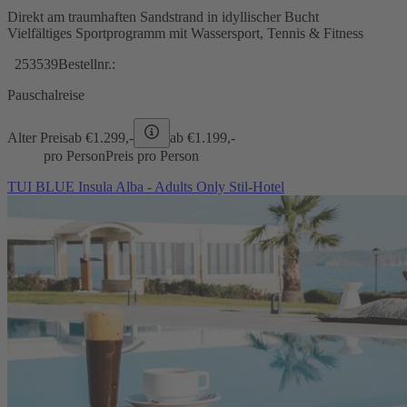
Direkt am traumhaften Sandstrand in idyllischer Bucht
Vielfältiges Sportprogramm mit Wassersport, Tennis & Fitness
253539
Bestellnr.:
Pauschalreise
Alter Preis
ab €
1.299,-
ab €
1.199,-
pro Person
Preis pro Person
TUI BLUE Insula Alba - Adults Only Stil-Hotel