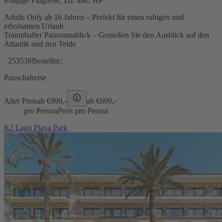
8-tägige Flugreise, DZ inkl. HP
Adults Only ab 16 Jahren – Perfekt für einen ruhigen und
erholsamen Urlaub
Traumhafter Panoramablick – Genießen Sie den Ausblick auf den
Atlantik und den Teide
253538
Bestellnr.:
Pauschalreise
Alter Preis
ab €
999,-
ab €
699,-
pro Person
Preis pro Person
R2 Lago Playa Park