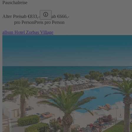
Pauschalreise
Alter Preis
ab €
833,-
ab €
666,-
pro Person
Preis pro Person
allsun Hotel Zorbas Village