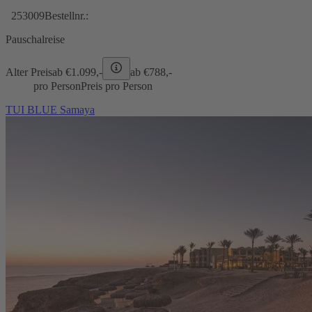
253009
Bestellnr.:
Pauschalreise
Alter Preis
ab €
1.099,-
ab €
788,-
pro Person
Preis pro Person
TUI BLUE Samaya