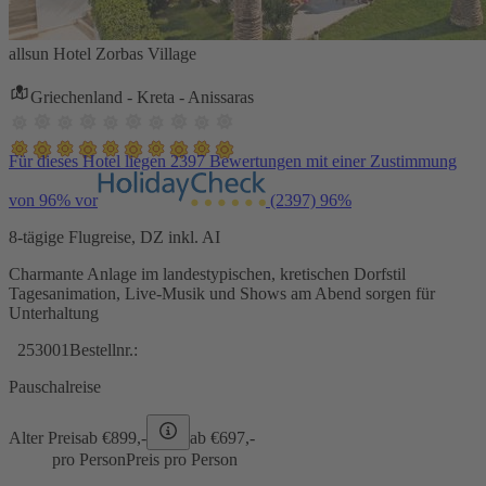
allsun Hotel Zorbas Village
Griechenland - Kreta - Anissaras
Für dieses Hotel liegen 2397 Bewertungen mit einer Zustimmung
von 96% vor
(2397)
96%
8-tägige Flugreise, DZ inkl. AI
Charmante Anlage im landestypischen, kretischen Dorfstil
Tagesanimation, Live-Musik und Shows am Abend sorgen für
Unterhaltung
253001
Bestellnr.:
Pauschalreise
Alter Preis
ab €
899,-
ab €
697,-
pro Person
Preis pro Person