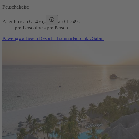
Pauschalreise
Alter Preis
ab €
1.456,-
ab €
1.249,-
pro Person
Preis pro Person
Kiwengwa Beach Resort - Traumurlaub inkl. Safari