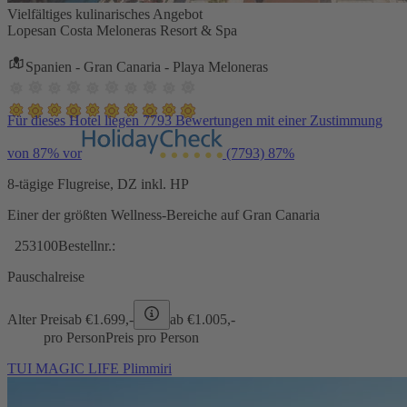
Vielfältiges kulinarisches Angebot
Lopesan Costa Meloneras Resort & Spa
Spanien - Gran Canaria - Playa Meloneras
Für dieses Hotel liegen 7793 Bewertungen mit einer Zustimmung
von 87% vor
(7793)
87%
8-tägige Flugreise, DZ inkl. HP
Einer der größten Wellness-Bereiche auf Gran Canaria
253100
Bestellnr.:
Pauschalreise
Alter Preis
ab €
1.699,-
ab €
1.005,-
pro Person
Preis pro Person
TUI MAGIC LIFE Plimmiri