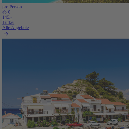
pro Person
ab €
145,-
Türkei
Alle Angebote