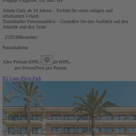
8-tägige Flugreise, DZ inkl. HP
Adults Only ab 16 Jahren – Perfekt für einen ruhigen und
erholsamen Urlaub
Traumhafter Panoramablick – Genießen Sie den Ausblick auf den
Atlantik und den Teide
253538
Bestellnr.:
Pauschalreise
Alter Preis
ab €
999,-
ab €
699,-
pro Person
Preis pro Person
R2 Lago Playa Park