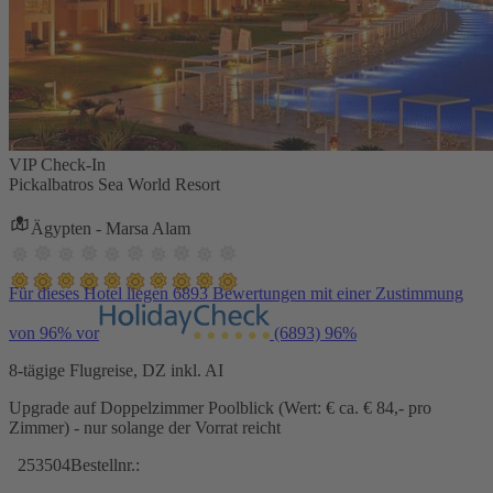
VIP Check-In
Pickalbatros Sea World Resort
Ägypten - Marsa Alam
Für dieses Hotel liegen 6893 Bewertungen mit einer Zustimmung
von 96% vor
(6893)
96%
8-tägige Flugreise, DZ inkl. AI
Upgrade auf Doppelzimmer Poolblick (Wert: € ca. € 84,- pro
Zimmer) - nur solange der Vorrat reicht
253504
Bestellnr.: