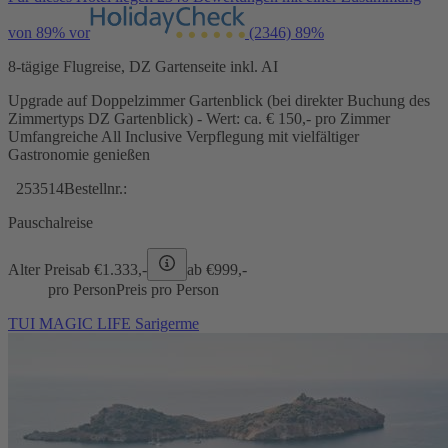
von 89% vor
(2346)
89%
8-tägige Flugreise, DZ Gartenseite inkl. AI
Upgrade auf Doppelzimmer Gartenblick (bei direkter Buchung des
Zimmertyps DZ Gartenblick) - Wert: ca. € 150,- pro Zimmer
Umfangreiche All Inclusive Verpflegung mit vielfältiger
Gastronomie genießen
253514
Bestellnr.:
Pauschalreise
Alter Preis
ab €
1.333,-
ab €
999,-
pro Person
Preis pro Person
TUI MAGIC LIFE Sarigerme