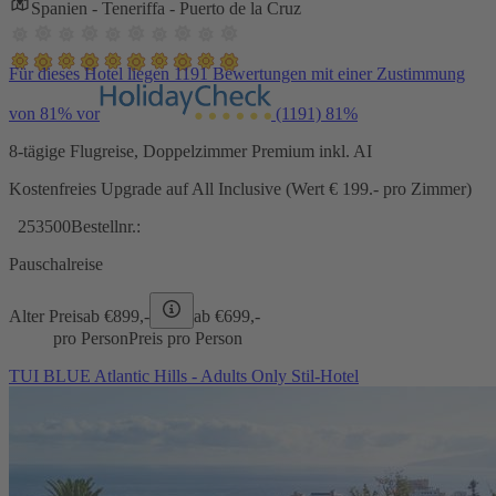
Spanien - Teneriffa - Puerto de la Cruz
Für dieses Hotel liegen 1191 Bewertungen mit einer Zustimmung
von 81% vor
(1191)
81%
8-tägige Flugreise, Doppelzimmer Premium inkl. AI
Kostenfreies Upgrade auf All Inclusive (Wert € 199.- pro Zimmer)
253500
Bestellnr.:
Pauschalreise
Alter Preis
ab €
899,-
ab €
699,-
pro Person
Preis pro Person
TUI BLUE Atlantic Hills - Adults Only Stil-Hotel