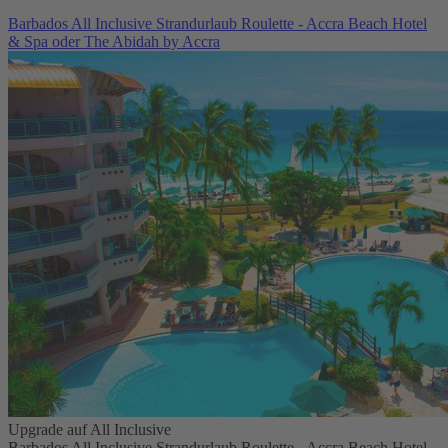
Barbados All Inclusive Strandurlaub Roulette - Accra Beach Hotel
& Spa oder The Abidah by Accra
Upgrade auf All Inclusive
Barbados All Inclusive Strandurlaub Roulette - Accra Beach Hotel