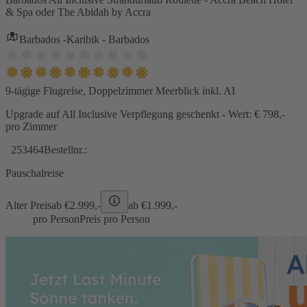
& Spa oder The Abidah by Accra
Barbados -Karibik - Barbados
9-tägige Flugreise, Doppelzimmer Meerblick inkl. AI
Upgrade auf All Inclusive Verpflegung geschenkt - Wert: € 798,-
pro Zimmer
253464
Bestellnr.:
Pauschalreise
Alter Preis
ab €
2.999,-
ab €
1.999,-
pro Person
Preis pro Person