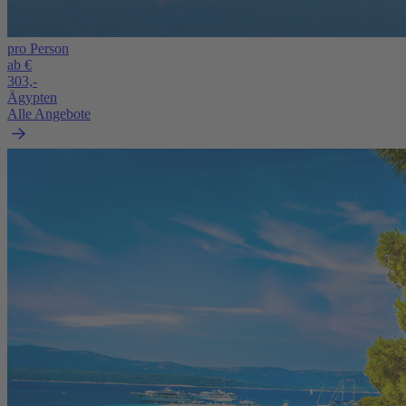
pro Person
ab €
303,-
Ägypten
Alle Angebote