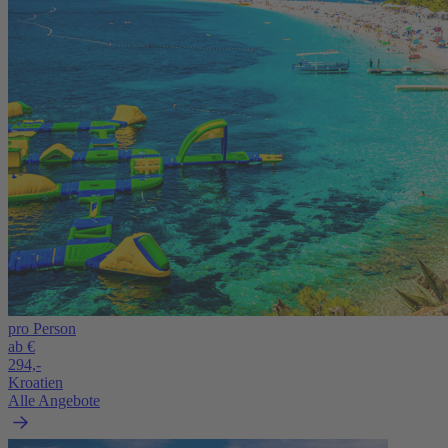
pro Person
ab €
294,-
Kroatien
Alle Angebote