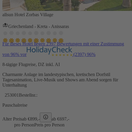
allsun Hotel Zorbas Village
Griechenland - Kreta - Anissaras
Für dieses Hotel liegen 2397 Bewertungen mit einer Zustimmung
von 96% vor
(2397)
96%
8-tägige Flugreise, DZ inkl. AI
Charmante Anlage im landestypischen, kretischen Dorfstil
Tagesanimation, Live-Musik und Shows am Abend sorgen für
Unterhaltung
253001
Bestellnr.:
Pauschalreise
Alter Preis
ab €
899,-
ab €
697,-
pro Person
Preis pro Person