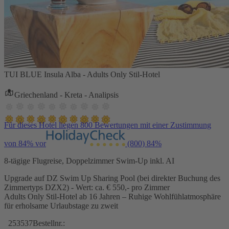
TUI BLUE Insula Alba - Adults Only Stil-Hotel
Griechenland - Kreta - Analipsis
Für dieses Hotel liegen 800 Bewertungen mit einer Zustimmung
von 84% vor
(800)
84%
8-tägige Flugreise, Doppelzimmer Swim-Up inkl. AI
Upgrade auf DZ Swim Up Sharing Pool (bei direkter Buchung des
Zimmertyps DZX2) - Wert: ca. € 550,- pro Zimmer
Adults Only Stil-Hotel ab 16 Jahren – Ruhige Wohlfühlatmosphäre
für erholsame Urlaubstage zu zweit
253537
Bestellnr.: