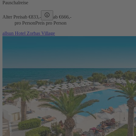
Pauschalreise
Alter Preis
ab €
833,-
ab €
666,-
pro Person
Preis pro Person
allsun Hotel Zorbas Village