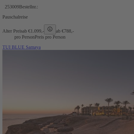
253009
Bestellnr.:
Pauschalreise
Alter Preis
ab €
1.099,-
ab €
788,-
pro Person
Preis pro Person
TUI BLUE Samaya