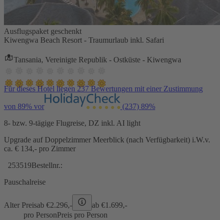
Ausflugspaket geschenkt
Kiwengwa Beach Resort - Traumurlaub inkl. Safari
Tansania, Vereinigte Republik - Ostküste - Kiwengwa
Für dieses Hotel liegen 237 Bewertungen mit einer Zustimmung
von 89% vor
(237)
89%
8- bzw. 9-tägige Flugreise, DZ inkl. AI light
Upgrade auf Doppelzimmer Meerblick (nach Verfügbarkeit) i.W.v.
ca. € 134,- pro Zimmer
253519
Bestellnr.:
Pauschalreise
Alter Preis
ab €
2.296,-
ab €
1.699,-
pro Person
Preis pro Person