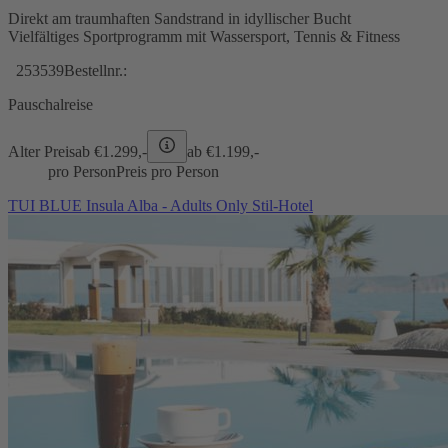
Direkt am traumhaften Sandstrand in idyllischer Bucht
Vielfältiges Sportprogramm mit Wassersport, Tennis & Fitness
253539
Bestellnr.:
Pauschalreise
Alter Preis
ab €
1.299,-
ab €
1.199,-
pro Person
Preis pro Person
TUI BLUE Insula Alba - Adults Only Stil-Hotel