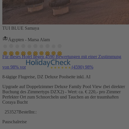
TUI BLUE Samaya
Ägypten - Marsa Alam
Für dieses Hotel liegen 4590 Bewertungen mit einer Zustimmung
von 98% vor
(4590)
98%
8-tägige Flugreise, DZ Deluxe Poolseite inkl. AI
Upgrade auf Doppelzimmer Deluxe Family Pool View (bei direkter
Buchung des Zimmertyps DZX2) - Wert: ca. € 220,- pro Zimmer
Perfekter Ort zum Schnorcheln und Tauchen an der traumhaften
Coraya Bucht
253527
Bestellnr.:
Pauschalreise