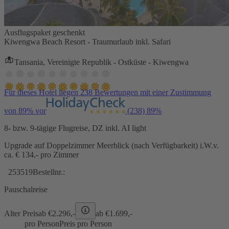
Ausflugspaket geschenkt
Kiwengwa Beach Resort - Traumurlaub inkl. Safari
Tansania, Vereinigte Republik - Ostküste - Kiwengwa
Für dieses Hotel liegen 238 Bewertungen mit einer Zustimmung
von 89% vor
(238)
89%
8- bzw. 9-tägige Flugreise, DZ inkl. AI light
Upgrade auf Doppelzimmer Meerblick (nach Verfügbarkeit) i.W.v.
ca. € 134,- pro Zimmer
253519
Bestellnr.:
Pauschalreise
Alter Preis
ab €
2.296,-
ab €
1.699,-
pro Person
Preis pro Person