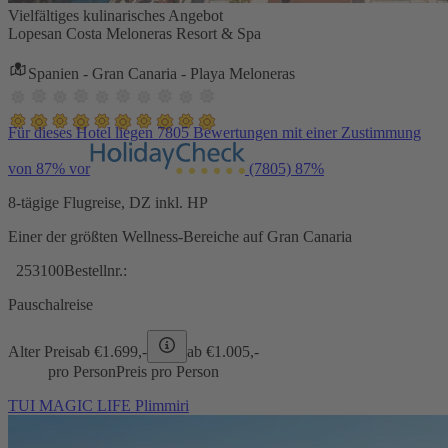
Vielfältiges kulinarisches Angebot
Lopesan Costa Meloneras Resort & Spa
Spanien - Gran Canaria - Playa Meloneras
Für dieses Hotel liegen 7805 Bewertungen mit einer Zustimmung
von 87% vor
(7805)
87%
8-tägige Flugreise, DZ inkl. HP
Einer der größten Wellness-Bereiche auf Gran Canaria
253100
Bestellnr.:
Pauschalreise
Alter Preis
ab €
1.699,-
ab €
1.005,-
pro Person
Preis pro Person
TUI MAGIC LIFE Plimmiri