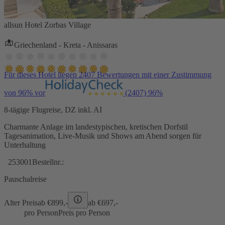
allsun Hotel Zorbas Village
Griechenland - Kreta - Anissaras
Für dieses Hotel liegen 2407 Bewertungen mit einer Zustimmung
von 96% vor
(2407)
96%
8-tägige Flugreise, DZ inkl. AI
Charmante Anlage im landestypischen, kretischen Dorfstil
Tagesanimation, Live-Musik und Shows am Abend sorgen für
Unterhaltung
253001
Bestellnr.:
Pauschalreise
Alter Preis
ab €
899,-
ab €
697,-
pro Person
Preis pro Person