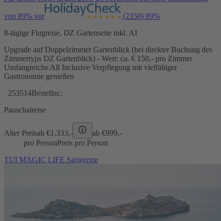
von 89% vor
(2350)
89%
8-tägige Flugreise, DZ Gartenseite inkl. AI
Upgrade auf Doppelzimmer Gartenblick (bei direkter Buchung des
Zimmertyps DZ Gartenblick) - Wert: ca. € 150,- pro Zimmer
Umfangreiche All Inclusive Verpflegung mit vielfältiger
Gastronomie genießen
253514
Bestellnr.:
Pauschalreise
Alter Preis
ab €
1.333,-
ab €
999,-
pro Person
Preis pro Person
TUI MAGIC LIFE Sarigerme