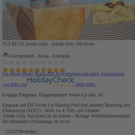
TUI BLUE Insula Alba - Adults Only Stil-Hotel
Griechenland - Kreta - Analipsis
Für dieses Hotel liegen 800 Bewertungen mit einer Zustimmung
von 84% vor
(800)
84%
8-tägige Flugreise, Doppelzimmer Swim-Up inkl. AI
Upgrade auf DZ Swim Up Sharing Pool (bei direkter Buchung des
Zimmertyps DZX2) - Wert: ca. € 550,- pro Zimmer
Adults Only Stil-Hotel ab 16 Jahren – Ruhige Wohlfühlatmosphäre
für erholsame Urlaubstage zu zweit
253537
Bestellnr.: