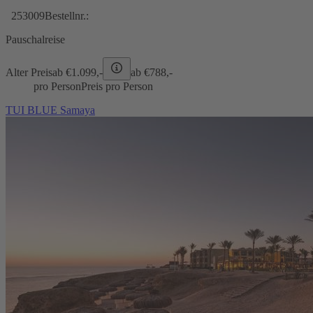
253009
Bestellnr.:
Pauschalreise
Alter Preis
ab €
1.099,-
ab €
788,-
pro Person
Preis pro Person
TUI BLUE Samaya