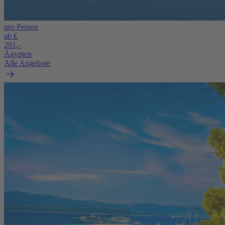
pro Person
ab €
291,-
Ägypten
Alle Angebote