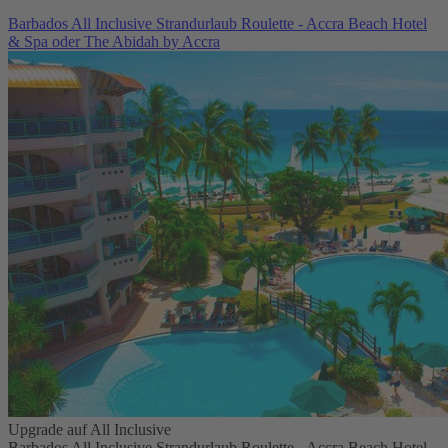
Barbados All Inclusive Strandurlaub Roulette - Accra Beach Hotel
& Spa oder The Abidah by Accra
Upgrade auf All Inclusive
Barbados All Inclusive Strandurlaub Roulette - Accra Beach Hotel