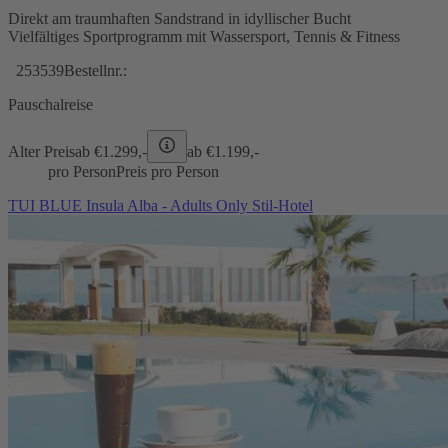
Direkt am traumhaften Sandstrand in idyllischer Bucht
Vielfältiges Sportprogramm mit Wassersport, Tennis & Fitness
253539
Bestellnr.:
Pauschalreise
Alter Preis
ab €
1.299,-
ab €
1.199,-
pro Person
Preis pro Person
TUI BLUE Insula Alba - Adults Only Stil-Hotel