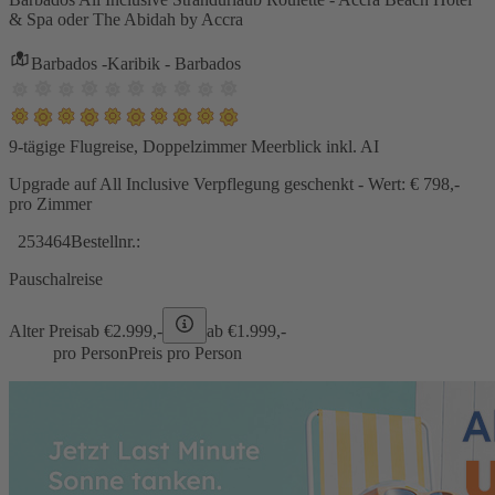
& Spa oder The Abidah by Accra
Barbados -Karibik - Barbados
9-tägige Flugreise, Doppelzimmer Meerblick inkl. AI
Upgrade auf All Inclusive Verpflegung geschenkt - Wert: € 798,-
pro Zimmer
253464
Bestellnr.:
Pauschalreise
Alter Preis
ab €
2.999,-
ab €
1.999,-
pro Person
Preis pro Person