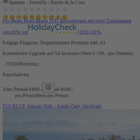
Spanien - Teneriffa - Puerto de la Cruz
Für dieses Hotel liegen 1191 Bewertungen mit einer Zustimmung
von 81% vor
(1191)
81%
8-tägige Flugreise, Doppelzimmer Premium inkl. AI
Kostenfreies Upgrade auf All Inclusive (Wert € 199.- pro Zimmer)
253500
Bestellnr.:
Pauschalreise
Alter Preis
ab €
899,-
ab €
699,-
pro Person
Preis pro Person
TUI BLUE Atlantic Hills - Adults Only Stil-Hotel