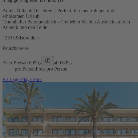
8-tägige Flugreise, DZ inkl. HP
Adults Only ab 16 Jahren – Perfekt für einen ruhigen und
erholsamen Urlaub
Traumhafter Panoramablick – Genießen Sie den Ausblick auf den
Atlantik und den Teide
253538
Bestellnr.:
Pauschalreise
Alter Preis
ab €
999,-
ab €
699,-
pro Person
Preis pro Person
R2 Lago Playa Park