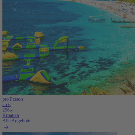
pro Person
ab €
296,-
Kroatien
Alle Angebote