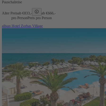
Pauschalreise
Alter Preis
ab €
833,-
ab €
666,-
pro Person
Preis pro Person
allsun Hotel Zorbas Village