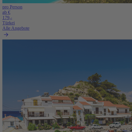
pro Person
ab €
179,-
Türkei
Alle Angebote