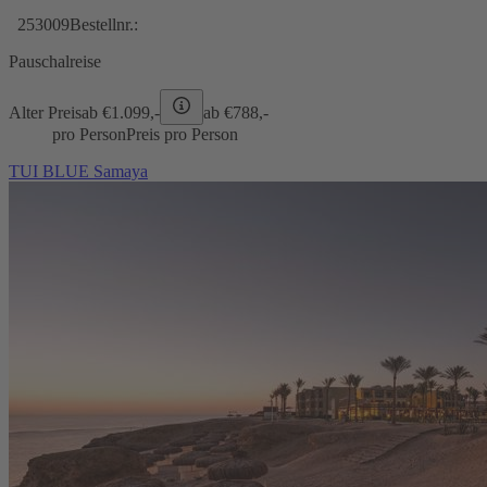
253009
Bestellnr.:
Pauschalreise
Alter Preis
ab €
1.099,-
ab €
788,-
pro Person
Preis pro Person
TUI BLUE Samaya