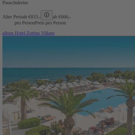
Pauschalreise
Alter Preis
ab €
833,-
ab €
666,-
pro Person
Preis pro Person
allsun Hotel Zorbas Village