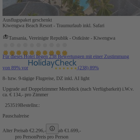
Ausflugspaket geschenkt
Kiwengwa Beach Resort - Traumurlaub inkl. Safari
Tansania, Vereinigte Republik - Ostküste - Kiwengwa
Für dieses Hotel liegen 238 Bewertungen mit einer Zustimmung
von 89% vor
(238)
89%
8- bzw. 9-tägige Flugreise, DZ inkl. AI light
Upgrade auf Doppelzimmer Meerblick (nach Verfügbarkeit) i.W.v.
ca. € 134,- pro Zimmer
253519
Bestellnr.:
Pauschalreise
Alter Preis
ab €
2.296,-
ab €
1.699,-
pro Person
Preis pro Person