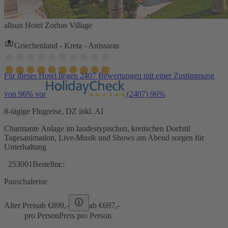
allsun Hotel Zorbas Village
Griechenland - Kreta - Anissaras
Für dieses Hotel liegen 2407 Bewertungen mit einer Zustimmung
von 96% vor
(2407)
96%
8-tägige Flugreise, DZ inkl. AI
Charmante Anlage im landestypischen, kretischen Dorfstil
Tagesanimation, Live-Musik und Shows am Abend sorgen für
Unterhaltung
253001
Bestellnr.:
Pauschalreise
Alter Preis
ab €
899,-
ab €
697,-
pro Person
Preis pro Person