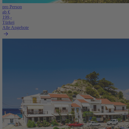
pro Person
ab €
199,-
Türkei
Alle Angebote