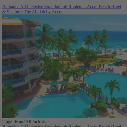
Barbados All Inclusive Strandurlaub Roulette - Accra Beach Hotel
& Spa oder The Abidah by Accra
Upgrade auf All Inclusive
Barbados All Inclusive Strandurlaub Roulette - Accra Beach Hotel