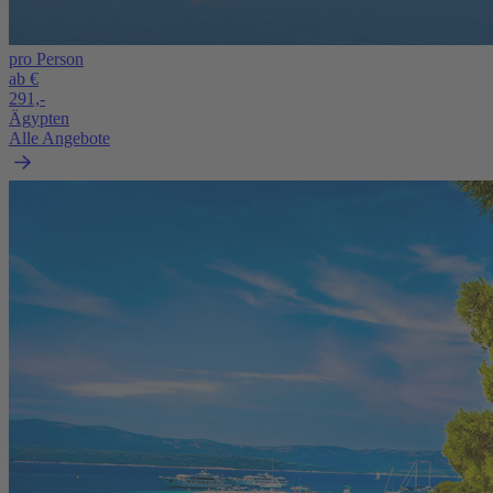
pro Person
ab €
291,-
Ägypten
Alle Angebote