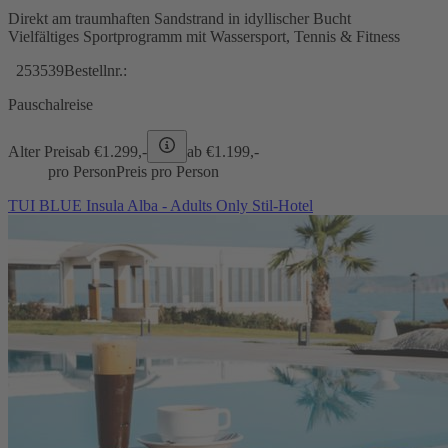
Direkt am traumhaften Sandstrand in idyllischer Bucht
Vielfältiges Sportprogramm mit Wassersport, Tennis & Fitness
253539
Bestellnr.:
Pauschalreise
Alter Preis
ab €
1.299,-
ab €
1.199,-
pro Person
Preis pro Person
TUI BLUE Insula Alba - Adults Only Stil-Hotel