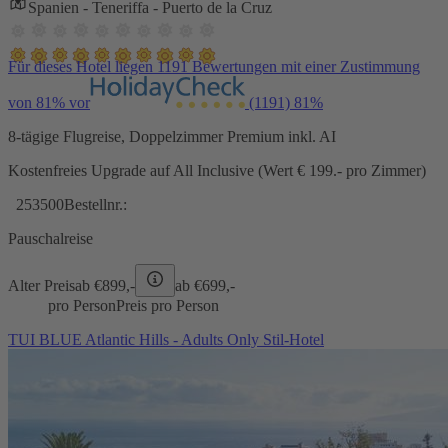
Spanien - Teneriffa - Puerto de la Cruz
Für dieses Hotel liegen 1191 Bewertungen mit einer Zustimmung
von 81% vor
(1191)
81%
8-tägige Flugreise, Doppelzimmer Premium inkl. AI
Kostenfreies Upgrade auf All Inclusive (Wert € 199.- pro Zimmer)
253500
Bestellnr.:
Pauschalreise
Alter Preis
ab €
899,-
ab €
699,-
pro Person
Preis pro Person
TUI BLUE Atlantic Hills - Adults Only Stil-Hotel