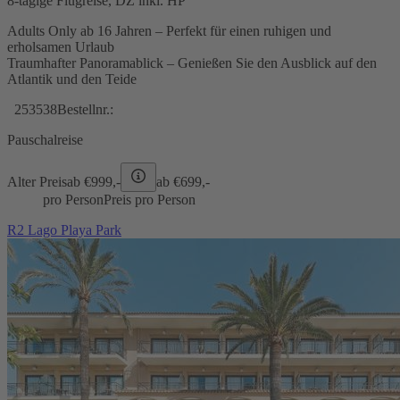
8-tägige Flugreise, DZ inkl. HP
Adults Only ab 16 Jahren – Perfekt für einen ruhigen und
erholsamen Urlaub
Traumhafter Panoramablick – Genießen Sie den Ausblick auf den
Atlantik und den Teide
253538
Bestellnr.:
Pauschalreise
Alter Preis
ab €
999,-
ab €
699,-
pro Person
Preis pro Person
R2 Lago Playa Park