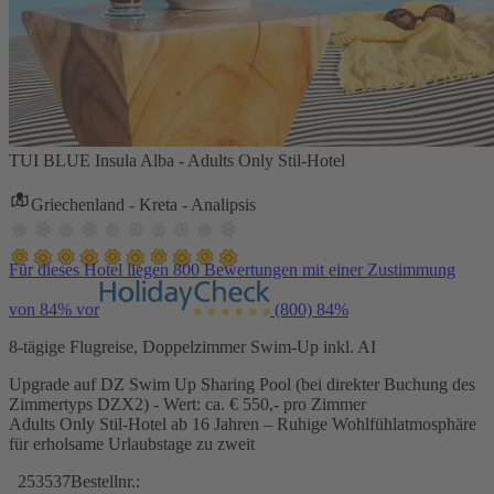
TUI BLUE Insula Alba - Adults Only Stil-Hotel
Griechenland - Kreta - Analipsis
Für dieses Hotel liegen 800 Bewertungen mit einer Zustimmung
von 84% vor
(800)
84%
8-tägige Flugreise, Doppelzimmer Swim-Up inkl. AI
Upgrade auf DZ Swim Up Sharing Pool (bei direkter Buchung des
Zimmertyps DZX2) - Wert: ca. € 550,- pro Zimmer
Adults Only Stil-Hotel ab 16 Jahren – Ruhige Wohlfühlatmosphäre
für erholsame Urlaubstage zu zweit
253537
Bestellnr.: