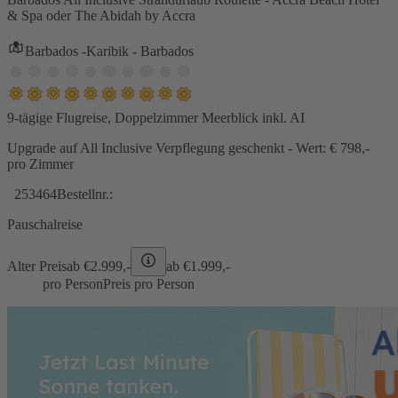
& Spa oder The Abidah by Accra
Barbados -Karibik - Barbados
9-tägige Flugreise, Doppelzimmer Meerblick inkl. AI
Upgrade auf All Inclusive Verpflegung geschenkt - Wert: € 798,-
pro Zimmer
253464
Bestellnr.:
Pauschalreise
Alter Preis
ab €
2.999,-
ab €
1.999,-
pro Person
Preis pro Person