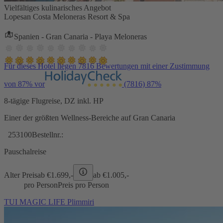
Vielfältiges kulinarisches Angebot
Lopesan Costa Meloneras Resort & Spa
Spanien - Gran Canaria - Playa Meloneras
Für dieses Hotel liegen 7816 Bewertungen mit einer Zustimmung
von 87% vor
(7816)
87%
8-tägige Flugreise, DZ inkl. HP
Einer der größten Wellness-Bereiche auf Gran Canaria
253100
Bestellnr.:
Pauschalreise
Alter Preis
ab €
1.699,-
ab €
1.005,-
pro Person
Preis pro Person
TUI MAGIC LIFE Plimmiri