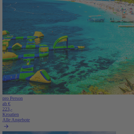
pro Person
ab €
223,-
Kroatien
Alle Angebote