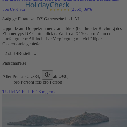
von 89% vor
(2350)
89%
8-tägige Flugreise, DZ Gartenseite inkl. AI
Upgrade auf Doppelzimmer Gartenblick (bei direkter Buchung des
Zimmertyps DZ Gartenblick) - Wert: ca. € 150,- pro Zimmer
Umfangreiche All Inclusive Verpflegung mit vielfältiger
Gastronomie genießen
253514
Bestellnr.:
Pauschalreise
Alter Preis
ab €
1.333,-
ab €
999,-
pro Person
Preis pro Person
TUI MAGIC LIFE Sarigerme