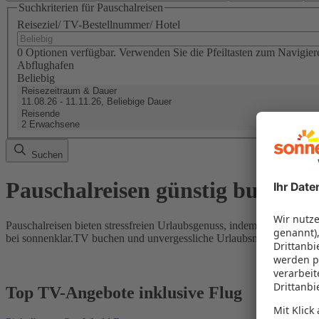
Suchkriterien für Pauschalreisen
Reiseziel/ TV-Bestellnummer/ Hotel
0 Optionen verfügbar. Verwenden Sie die Pfeiltasten zum Navigier
Abflughafen
Beliebig
Reisezeitraum & Dauer
11.08.26 - 11.11.26, Beliebige Dauer
Reisende
2 Erwachsene
Suchen
Pauschalreisen günstig buchen
Pauschalreisen bieten stressfreien Urlaubsgenuss, indem Flug und Hot
bei sonnenklar.TV buchen und unvergessliche Urlaubsmomente erleb
Top TV-Angebote inklusive Flug