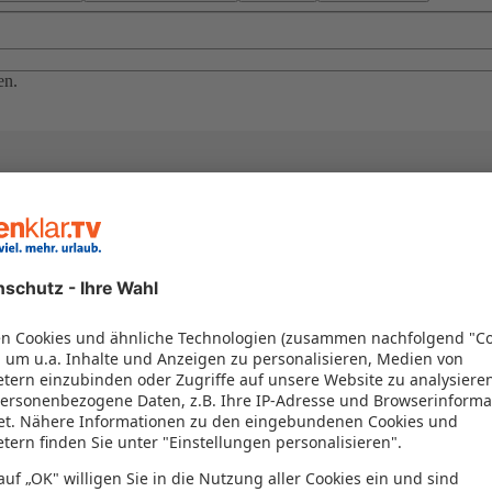
en.
el in einem Paket kombiniert werden – das spart Zeit und Geld. Nutzen 
en!