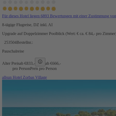
Für dieses Hotel liegen 6893 Bewertungen mit einer Zustimmung vo
8-tägige Flugreise, DZ inkl. AI
Upgrade auf Doppelzimmer Poolblick (Wert: € ca. € 84,- pro Zimmer) 
253504
Bestellnr.:
Pauschalreise
Alter Preis
ab €
833,-
ab €
666,-
pro Person
Preis pro Person
allsun Hotel Zorbas Village