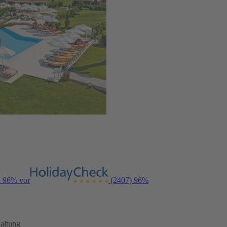
n 96% vor
(2407)
96%
altung