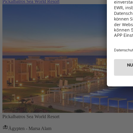
Pickalbatros Sea World Resort
Pickalbatros Sea World Resort
Ägypten - Marsa Alam