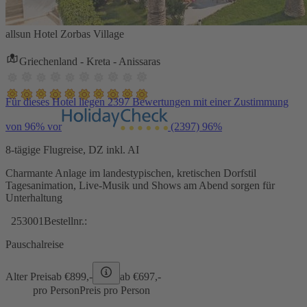
allsun Hotel Zorbas Village
Griechenland - Kreta - Anissaras
Für dieses Hotel liegen 2397 Bewertungen mit einer Zustimmung
von 96% vor
(2397)
96%
8-tägige Flugreise, DZ inkl. AI
Charmante Anlage im landestypischen, kretischen Dorfstil
Tagesanimation, Live-Musik und Shows am Abend sorgen für
Unterhaltung
253001
Bestellnr.:
Pauschalreise
Alter Preis
ab €
899,-
ab €
697,-
pro Person
Preis pro Person