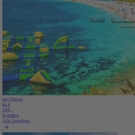
pro Person
ab €
294,-
Kroatien
Alle Angebote