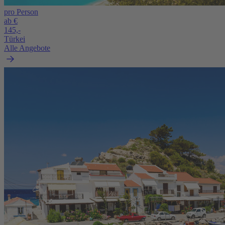
pro Person
ab €
145,-
Türkei
Alle Angebote