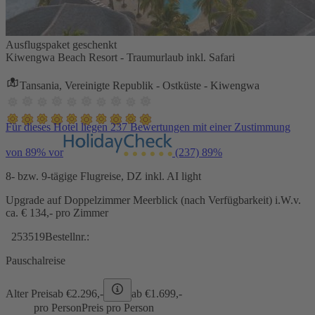
Ausflugspaket geschenkt
Kiwengwa Beach Resort - Traumurlaub inkl. Safari
Tansania, Vereinigte Republik - Ostküste - Kiwengwa
Für dieses Hotel liegen 237 Bewertungen mit einer Zustimmung
von 89% vor
(237)
89%
8- bzw. 9-tägige Flugreise, DZ inkl. AI light
Upgrade auf Doppelzimmer Meerblick (nach Verfügbarkeit) i.W.v.
ca. € 134,- pro Zimmer
253519
Bestellnr.:
Pauschalreise
Alter Preis
ab €
2.296,-
ab €
1.699,-
pro Person
Preis pro Person