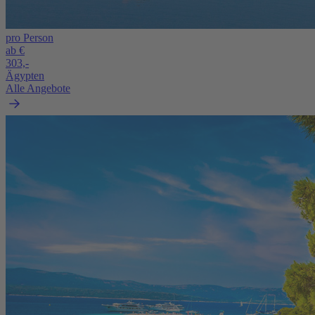
pro Person
ab €
303,-
Ägypten
Alle Angebote