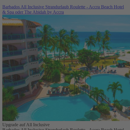
Barbados All Inclusive Strandurlaub Roulette - Accra Beach Hotel
& Spa oder The Abidah by Accra
Upgrade auf All Inclusive
Barbados All Inclusive Strandurlaub Roulette - Accra Beach Hotel