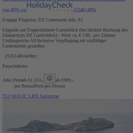
von 89% vor
(2346)
89%
8-tägige Flugreise, DZ Gartenseite inkl. AI
Upgrade auf Doppelzimmer Gartenblick (bei direkter Buchung des
Zimmertyps DZ Gartenblick) - Wert: ca. € 150,- pro Zimmer
Umfangreiche All Inclusive Verpflegung mit vielfältiger
Gastronomie genießen
253514
Bestellnr.:
Pauschalreise
Alter Preis
ab €
1.333,-
ab €
999,-
pro Person
Preis pro Person
TUI MAGIC LIFE Sarigerme