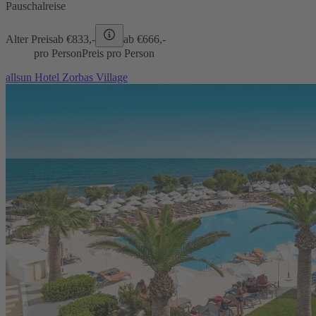
Pauschalreise
Alter Preis
ab €
833,-
ab €
666,-
pro Person
Preis pro Person
allsun Hotel Zorbas Village