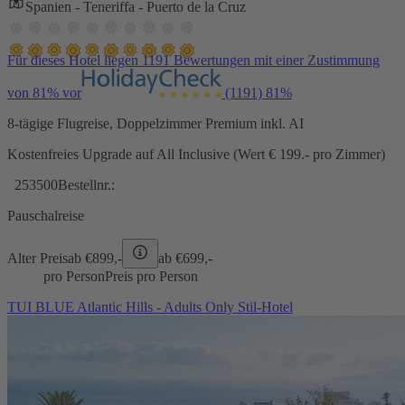
Spanien - Teneriffa - Puerto de la Cruz
Für dieses Hotel liegen 1191 Bewertungen mit einer Zustimmung
von 81% vor
(1191)
81%
8-tägige Flugreise, Doppelzimmer Premium inkl. AI
Kostenfreies Upgrade auf All Inclusive (Wert € 199.- pro Zimmer)
253500
Bestellnr.:
Pauschalreise
Alter Preis
ab €
899,-
ab €
699,-
pro Person
Preis pro Person
TUI BLUE Atlantic Hills - Adults Only Stil-Hotel