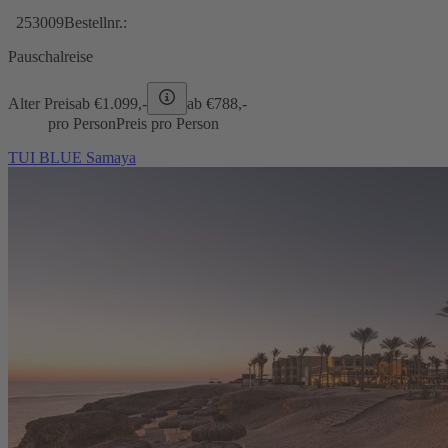
253009
Bestellnr.:
Pauschalreise
Alter Preis
ab €
1.099,-
ab €
788,-
pro Person
Preis pro Person
TUI BLUE Samaya