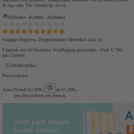
& Spa oder The Abidah by Accra
Barbados -Karibik - Barbados
9-tägige Flugreise, Doppelzimmer Meerblick inkl. AI
Upgrade auf All Inclusive Verpflegung geschenkt - Wert: € 798,-
pro Zimmer
253464
Bestellnr.:
Pauschalreise
Alter Preis
ab €
2.999,-
ab €
1.999,-
pro Person
Preis pro Person