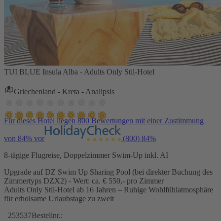
TUI BLUE Insula Alba - Adults Only Stil-Hotel
Griechenland - Kreta - Analipsis
Für dieses Hotel liegen 800 Bewertungen mit einer Zustimmung
von 84% vor
(800)
84%
8-tägige Flugreise, Doppelzimmer Swim-Up inkl. AI
Upgrade auf DZ Swim Up Sharing Pool (bei direkter Buchung des
Zimmertyps DZX2) - Wert: ca. € 550,- pro Zimmer
Adults Only Stil-Hotel ab 16 Jahren – Ruhige Wohlfühlatmosphäre
für erholsame Urlaubstage zu zweit
253537
Bestellnr.: