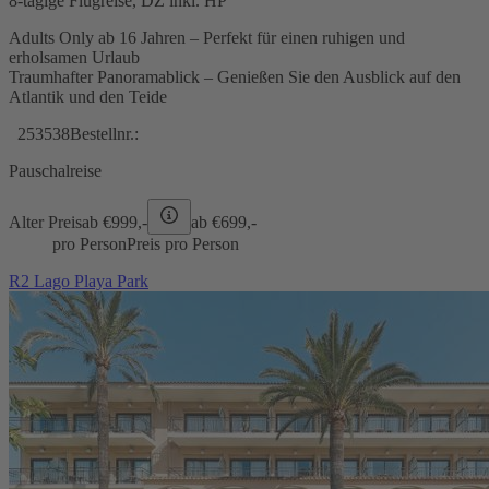
8-tägige Flugreise, DZ inkl. HP
Adults Only ab 16 Jahren – Perfekt für einen ruhigen und
erholsamen Urlaub
Traumhafter Panoramablick – Genießen Sie den Ausblick auf den
Atlantik und den Teide
253538
Bestellnr.:
Pauschalreise
Alter Preis
ab €
999,-
ab €
699,-
pro Person
Preis pro Person
R2 Lago Playa Park