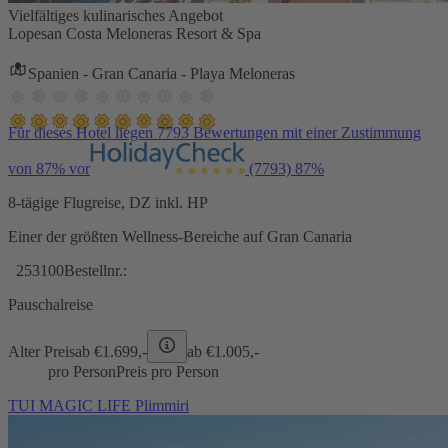
Vielfältiges kulinarisches Angebot
Lopesan Costa Meloneras Resort & Spa
Spanien - Gran Canaria - Playa Meloneras
Für dieses Hotel liegen 7793 Bewertungen mit einer Zustimmung
von 87% vor
(7793)
87%
8-tägige Flugreise, DZ inkl. HP
Einer der größten Wellness-Bereiche auf Gran Canaria
253100
Bestellnr.:
Pauschalreise
Alter Preis
ab €
1.699,-
ab €
1.005,-
pro Person
Preis pro Person
TUI MAGIC LIFE Plimmiri