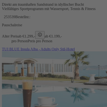
Direkt am traumhaften Sandstrand in idyllischer Bucht
Vielfältiges Sportprogramm mit Wassersport, Tennis & Fitness
253539
Bestellnr.:
Pauschalreise
Alter Preis
ab €
1.299,-
ab €
1.199,-
pro Person
Preis pro Person
TUI BLUE Insula Alba - Adults Only Stil-Hotel