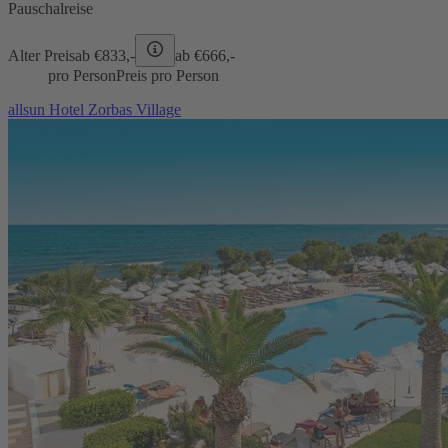
Pauschalreise
Alter Preis
ab €
833,-
ab €
666,-
pro Person
Preis pro Person
allsun Hotel Zorbas Village