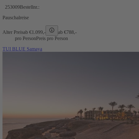
253009
Bestellnr.:
Pauschalreise
Alter Preis
ab €
1.099,-
ab €
788,-
pro Person
Preis pro Person
TUI BLUE Samaya