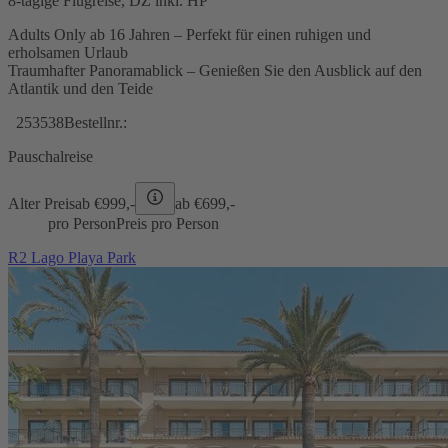
8-tägige Flugreise, DZ inkl. HP
Adults Only ab 16 Jahren – Perfekt für einen ruhigen und
erholsamen Urlaub
Traumhafter Panoramablick – Genießen Sie den Ausblick auf den
Atlantik und den Teide
253538
Bestellnr.:
Pauschalreise
Alter Preis
ab €
999,-
ab €
699,-
pro Person
Preis pro Person
R2 Lago Playa Park