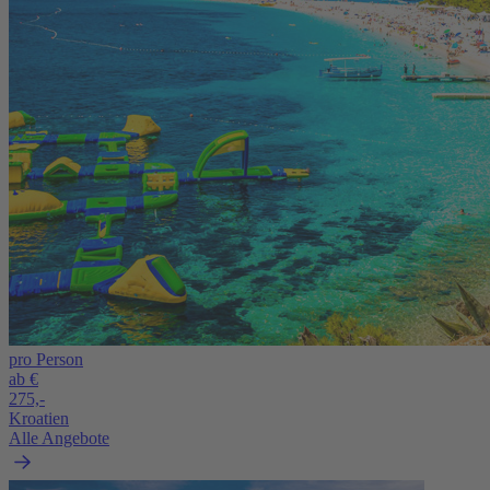
pro Person
ab €
275,-
Kroatien
Alle Angebote