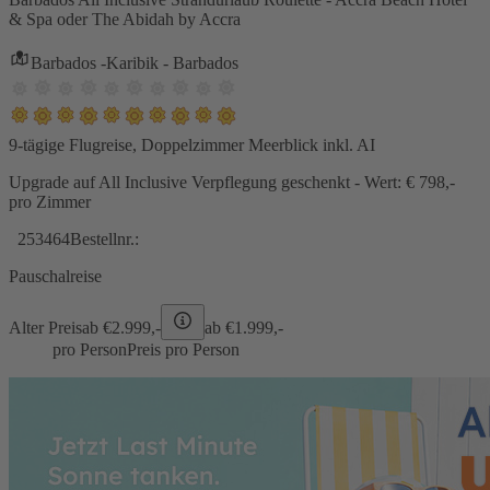
& Spa oder The Abidah by Accra
Barbados -Karibik - Barbados
9-tägige Flugreise, Doppelzimmer Meerblick inkl. AI
Upgrade auf All Inclusive Verpflegung geschenkt - Wert: € 798,-
pro Zimmer
253464
Bestellnr.:
Pauschalreise
Alter Preis
ab €
2.999,-
ab €
1.999,-
pro Person
Preis pro Person