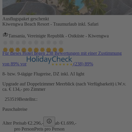
Ausflugspaket geschenkt
Kiwengwa Beach Resort - Traumurlaub inkl. Safari
Tansania, Vereinigte Republik - Ostküste - Kiwengwa
Für dieses Hotel liegen 238 Bewertungen mit einer Zustimmung
von 89% vor
(238)
89%
8- bzw. 9-tägige Flugreise, DZ inkl. AI light
Upgrade auf Doppelzimmer Meerblick (nach Verfügbarkeit) i.W.v.
ca. € 134,- pro Zimmer
253519
Bestellnr.:
Pauschalreise
Alter Preis
ab €
2.296,-
ab €
1.699,-
pro Person
Preis pro Person