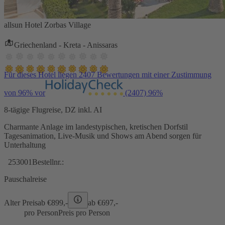
allsun Hotel Zorbas Village
Griechenland - Kreta - Anissaras
Für dieses Hotel liegen 2407 Bewertungen mit einer Zustimmung
von 96% vor
(2407)
96%
8-tägige Flugreise, DZ inkl. AI
Charmante Anlage im landestypischen, kretischen Dorfstil
Tagesanimation, Live-Musik und Shows am Abend sorgen für
Unterhaltung
253001
Bestellnr.:
Pauschalreise
Alter Preis
ab €
899,-
ab €
697,-
pro Person
Preis pro Person