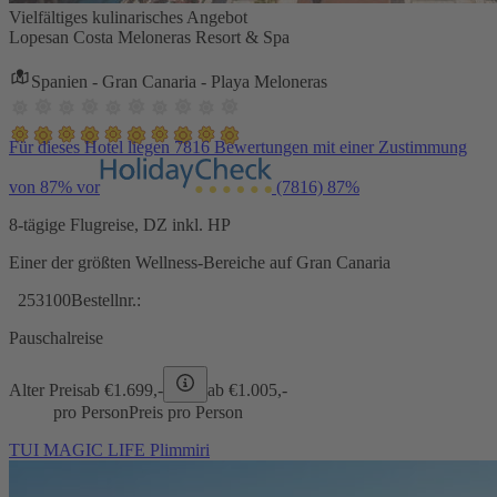
Vielfältiges kulinarisches Angebot
Lopesan Costa Meloneras Resort & Spa
Spanien - Gran Canaria - Playa Meloneras
Für dieses Hotel liegen 7816 Bewertungen mit einer Zustimmung
von 87% vor
(7816)
87%
8-tägige Flugreise, DZ inkl. HP
Einer der größten Wellness-Bereiche auf Gran Canaria
253100
Bestellnr.:
Pauschalreise
Alter Preis
ab €
1.699,-
ab €
1.005,-
pro Person
Preis pro Person
TUI MAGIC LIFE Plimmiri