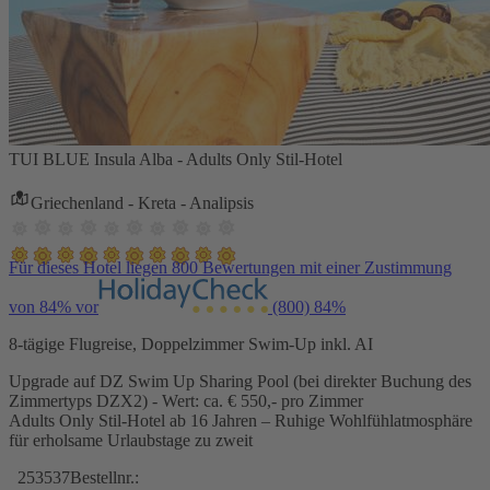
TUI BLUE Insula Alba - Adults Only Stil-Hotel
Griechenland - Kreta - Analipsis
Für dieses Hotel liegen 800 Bewertungen mit einer Zustimmung
von 84% vor
(800)
84%
8-tägige Flugreise, Doppelzimmer Swim-Up inkl. AI
Upgrade auf DZ Swim Up Sharing Pool (bei direkter Buchung des
Zimmertyps DZX2) - Wert: ca. € 550,- pro Zimmer
Adults Only Stil-Hotel ab 16 Jahren – Ruhige Wohlfühlatmosphäre
für erholsame Urlaubstage zu zweit
253537
Bestellnr.: