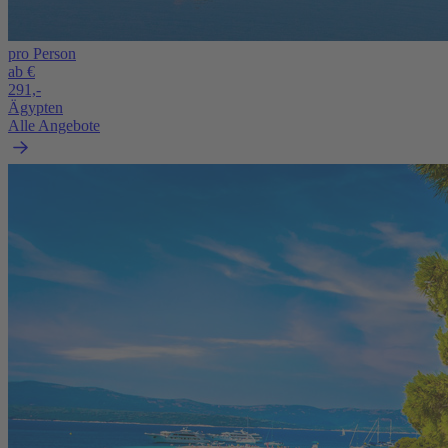
pro Person
ab €
291,-
Ägypten
Alle Angebote