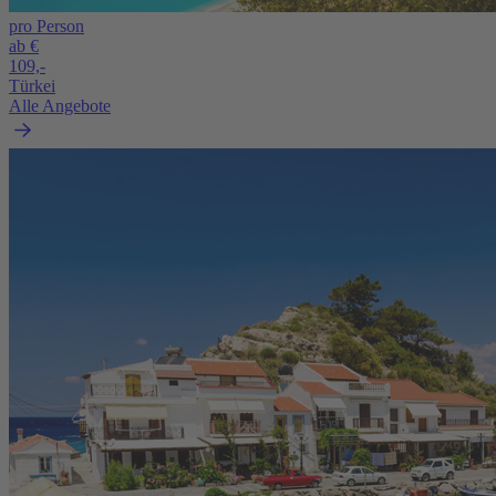
pro Person
ab €
109,-
Türkei
Alle Angebote