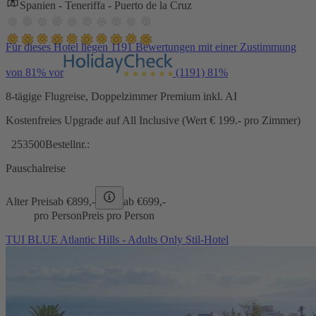
Spanien - Teneriffa - Puerto de la Cruz
Für dieses Hotel liegen 1191 Bewertungen mit einer Zustimmung
von 81% vor
(1191)
81%
8-tägige Flugreise, Doppelzimmer Premium inkl. AI
Kostenfreies Upgrade auf All Inclusive (Wert € 199.- pro Zimmer)
253500
Bestellnr.:
Pauschalreise
Alter Preis
ab €
899,-
ab €
699,-
pro Person
Preis pro Person
TUI BLUE Atlantic Hills - Adults Only Stil-Hotel