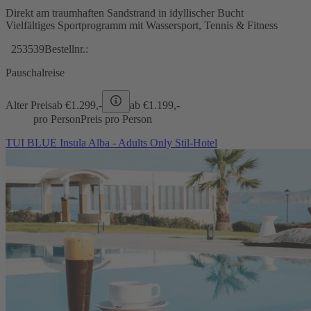
Direkt am traumhaften Sandstrand in idyllischer Bucht
Vielfältiges Sportprogramm mit Wassersport, Tennis & Fitness
253539
Bestellnr.:
Pauschalreise
Alter Preis
ab €
1.299,-
ab €
1.199,-
pro Person
Preis pro Person
TUI BLUE Insula Alba - Adults Only Stil-Hotel