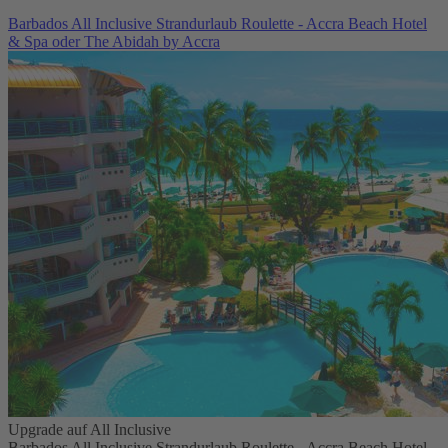
Barbados All Inclusive Strandurlaub Roulette - Accra Beach Hotel
& Spa oder The Abidah by Accra
Upgrade auf All Inclusive
Barbados All Inclusive Strandurlaub Roulette - Accra Beach Hotel