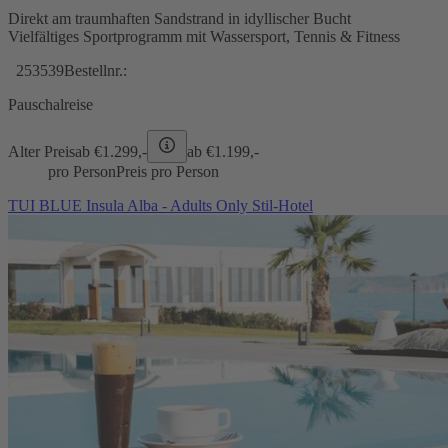
Direkt am traumhaften Sandstrand in idyllischer Bucht
Vielfältiges Sportprogramm mit Wassersport, Tennis & Fitness
253539
Bestellnr.:
Pauschalreise
Alter Preis
ab €
1.299,-
ab €
1.199,-
pro Person
Preis pro Person
TUI BLUE Insula Alba - Adults Only Stil-Hotel