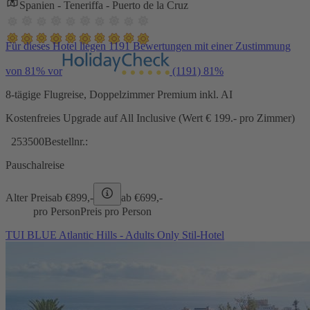
Spanien - Teneriffa - Puerto de la Cruz
Für dieses Hotel liegen 1191 Bewertungen mit einer Zustimmung
von 81% vor
(1191)
81%
8-tägige Flugreise, Doppelzimmer Premium inkl. AI
Kostenfreies Upgrade auf All Inclusive (Wert € 199.- pro Zimmer)
253500
Bestellnr.:
Pauschalreise
Alter Preis
ab €
899,-
ab €
699,-
pro Person
Preis pro Person
TUI BLUE Atlantic Hills - Adults Only Stil-Hotel