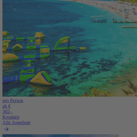
pro Person
ab €
302,-
Kroatien
Alle Angebote