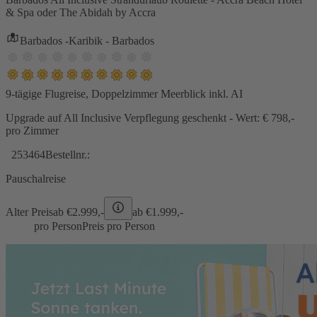
& Spa oder The Abidah by Accra
Barbados -Karibik - Barbados
9-tägige Flugreise, Doppelzimmer Meerblick inkl. AI
Upgrade auf All Inclusive Verpflegung geschenkt - Wert: € 798,-
pro Zimmer
253464
Bestellnr.:
Pauschalreise
Alter Preis
ab €
2.999,-
ab €
1.999,-
pro Person
Preis pro Person