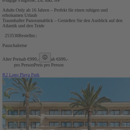
8-tägige Flugreise, DZ inkl. HP
Adults Only ab 16 Jahren – Perfekt für einen ruhigen und
erholsamen Urlaub
Traumhafter Panoramablick – Genießen Sie den Ausblick auf den
Atlantik und den Teide
253538
Bestellnr.:
Pauschalreise
Alter Preis
ab €
999,-
ab €
699,-
pro Person
Preis pro Person
R2 Lago Playa Park