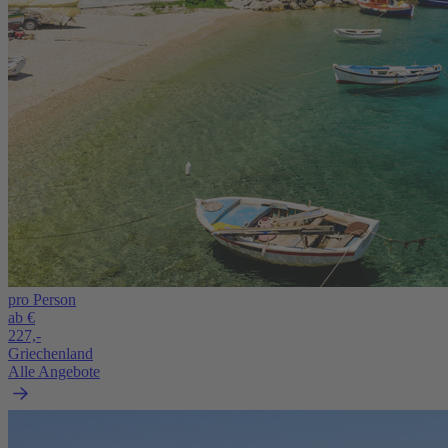
pro Person
ab €
227,-
Griechenland
Alle Angebote