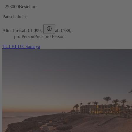
253009
Bestellnr.:
Pauschalreise
Alter Preis
ab €
1.099,-
ab €
788,-
pro Person
Preis pro Person
TUI BLUE Samaya