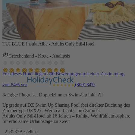
TUI BLUE Insula Alba - Adults Only Stil-Hotel
Griechenland - Kreta - Analipsis
Für dieses Hotel liegen 800 Bewertungen mit einer Zustimmung
von 84% vor
(800)
84%
8-tägige Flugreise, Doppelzimmer Swim-Up inkl. AI
Upgrade auf DZ Swim Up Sharing Pool (bei direkter Buchung des
Zimmertyps DZX2) - Wert: ca. € 550,- pro Zimmer
Adults Only Stil-Hotel ab 16 Jahren – Ruhige Wohlfühlatmosphäre
für erholsame Urlaubstage zu zweit
253537
Bestellnr.: