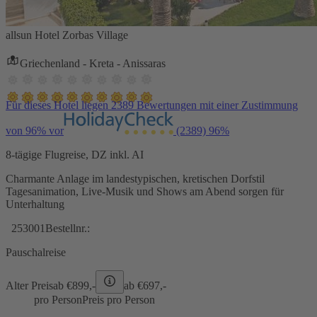
allsun Hotel Zorbas Village
Griechenland - Kreta - Anissaras
Für dieses Hotel liegen 2389 Bewertungen mit einer Zustimmung
von 96% vor
(2389)
96%
8-tägige Flugreise, DZ inkl. AI
Charmante Anlage im landestypischen, kretischen Dorfstil
Tagesanimation, Live-Musik und Shows am Abend sorgen für
Unterhaltung
253001
Bestellnr.:
Pauschalreise
Alter Preis
ab €
899,-
ab €
697,-
pro Person
Preis pro Person