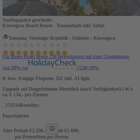
Ausflugspaket geschenkt
Kiwengwa Beach Resort - Traumurlaub inkl. Safari
Tansania, Vereinigte Republik - Ostküste - Kiwengwa
Für dieses Hotel liegen 238 Bewertungen mit einer Zustimmung
von 89% vor
(238)
89%
8- bzw. 9-tägige Flugreise, DZ inkl. AI light
Upgrade auf Doppelzimmer Meerblick (nach Verfügbarkeit) i.W.v.
ca. € 134,- pro Zimmer
253519
Bestellnr.:
Pauschalreise
Alter Preis
ab €
2.296,-
ab €
1.699,-
pro Person
Preis pro Person