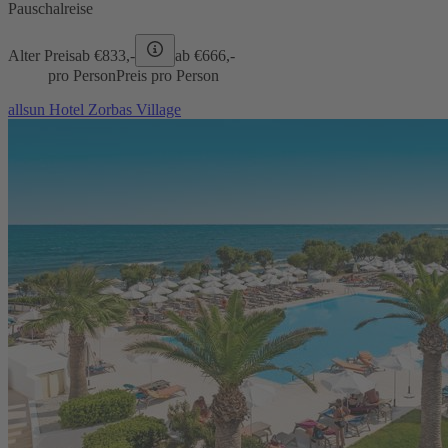
Pauschalreise
Alter Preis
ab €
833,-
ab €
666,-
pro Person
Preis pro Person
allsun Hotel Zorbas Village