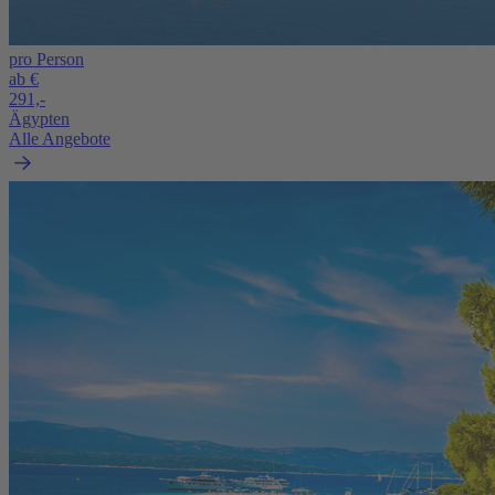
pro Person
ab €
291,-
Ägypten
Alle Angebote