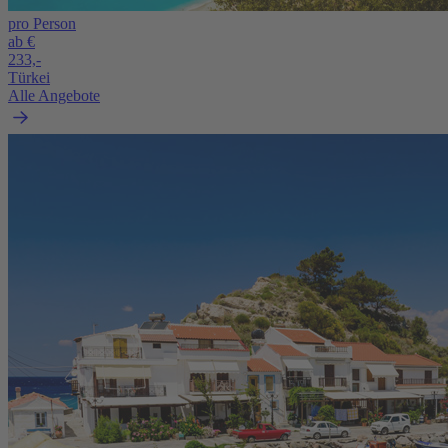
pro Person
ab €
233,-
Türkei
Alle Angebote