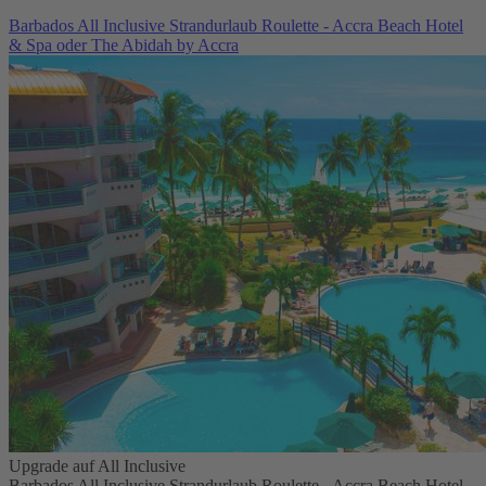
Barbados All Inclusive Strandurlaub Roulette - Accra Beach Hotel
& Spa oder The Abidah by Accra
Upgrade auf All Inclusive
Barbados All Inclusive Strandurlaub Roulette - Accra Beach Hotel