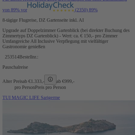
von 89% vor
(2350)
89%
8-tägige Flugreise, DZ Gartenseite inkl. AI
Upgrade auf Doppelzimmer Gartenblick (bei direkter Buchung des
Zimmertyps DZ Gartenblick) - Wert: ca. € 150,- pro Zimmer
Umfangreiche All Inclusive Verpflegung mit vielfältiger
Gastronomie genießen
253514
Bestellnr.:
Pauschalreise
Alter Preis
ab €
1.333,-
ab €
999,-
pro Person
Preis pro Person
TUI MAGIC LIFE Sarigerme