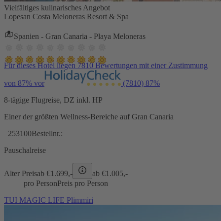
Vielfältiges kulinarisches Angebot
Lopesan Costa Meloneras Resort & Spa
Spanien - Gran Canaria - Playa Meloneras
Für dieses Hotel liegen 7810 Bewertungen mit einer Zustimmung
von 87% vor
(7810)
87%
8-tägige Flugreise, DZ inkl. HP
Einer der größten Wellness-Bereiche auf Gran Canaria
253100
Bestellnr.:
Pauschalreise
Alter Preis
ab €
1.699,-
ab €
1.005,-
pro Person
Preis pro Person
TUI MAGIC LIFE Plimmiri