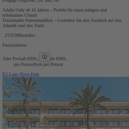
8-tägige Flugreise, DZ inkl. HP
Adults Only ab 16 Jahren – Perfekt für einen ruhigen und
erholsamen Urlaub
Traumhafter Panoramablick – Genießen Sie den Ausblick auf den
Atlantik und den Teide
253538
Bestellnr.:
Pauschalreise
Alter Preis
ab €
999,-
ab €
699,-
pro Person
Preis pro Person
R2 Lago Playa Park