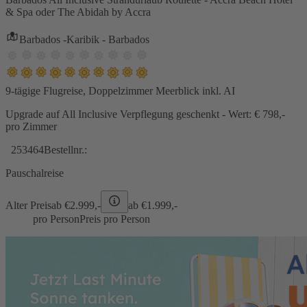
& Spa oder The Abidah by Accra
Barbados -Karibik - Barbados
9-tägige Flugreise, Doppelzimmer Meerblick inkl. AI
Upgrade auf All Inclusive Verpflegung geschenkt - Wert: € 798,-
pro Zimmer
253464
Bestellnr.:
Pauschalreise
Alter Preis
ab €
2.999,-
ab €
1.999,-
pro Person
Preis pro Person