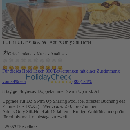
TUI BLUE Insula Alba - Adults Only Stil-Hotel
Griechenland - Kreta - Analipsis
Für dieses Hotel liegen 800 Bewertungen mit einer Zustimmung
von 84% vor
(800)
84%
8-tägige Flugreise, Doppelzimmer Swim-Up inkl. AI
Upgrade auf DZ Swim Up Sharing Pool (bei direkter Buchung des
Zimmertyps DZX2) - Wert: ca. € 550,- pro Zimmer
Adults Only Stil-Hotel ab 16 Jahren – Ruhige Wohlfühlatmosphäre
für erholsame Urlaubstage zu zweit
253537
Bestellnr.: