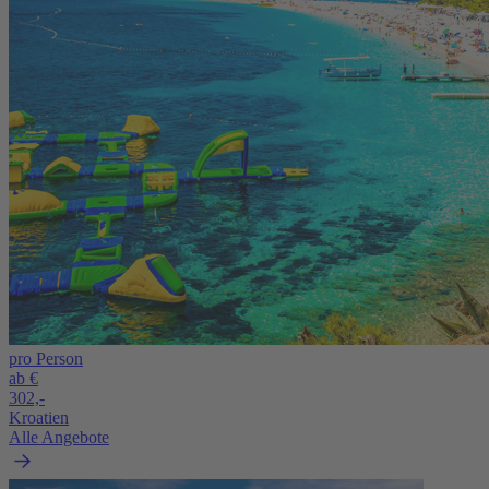
pro Person
ab €
302,-
Kroatien
Alle Angebote