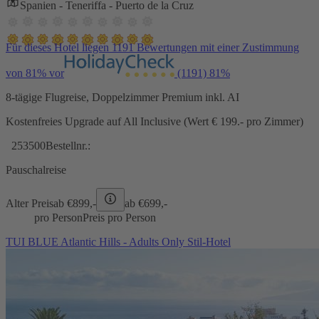
Spanien - Teneriffa - Puerto de la Cruz
Für dieses Hotel liegen 1191 Bewertungen mit einer Zustimmung
von 81% vor
(1191)
81%
8-tägige Flugreise, Doppelzimmer Premium inkl. AI
Kostenfreies Upgrade auf All Inclusive (Wert € 199.- pro Zimmer)
253500
Bestellnr.:
Pauschalreise
Alter Preis
ab €
899,-
ab €
699,-
pro Person
Preis pro Person
TUI BLUE Atlantic Hills - Adults Only Stil-Hotel