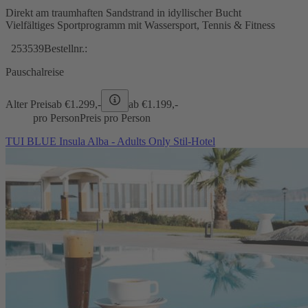
Direkt am traumhaften Sandstrand in idyllischer Bucht
Vielfältiges Sportprogramm mit Wassersport, Tennis & Fitness
253539
Bestellnr.:
Pauschalreise
Alter Preis
ab €
1.299,-
ab €
1.199,-
pro Person
Preis pro Person
TUI BLUE Insula Alba - Adults Only Stil-Hotel