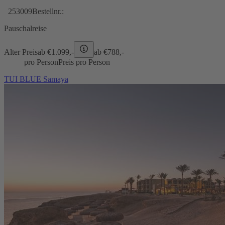
253009
Bestellnr.:
Pauschalreise
Alter Preis
ab €
1.099,-
ab €
788,-
pro Person
Preis pro Person
TUI BLUE Samaya