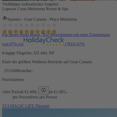
Vielfältiges kulinarisches Angebot
Lopesan Costa Meloneras Resort & Spa
Spanien - Gran Canaria - Playa Meloneras
Für dieses Hotel liegen 7810 Bewertungen mit einer Zustimmung
von 87% vor
(7810)
87%
8-tägige Flugreise, DZ inkl. HP
Einer der größten Wellness-Bereiche auf Gran Canaria
253100
Bestellnr.:
Pauschalreise
Alter Preis
ab €
1.699,-
ab €
1.005,-
pro Person
Preis pro Person
TUI MAGIC LIFE Plimmiri