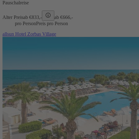
Pauschalreise
Alter Preis
ab €
833,-
ab €
666,-
pro Person
Preis pro Person
allsun Hotel Zorbas Village