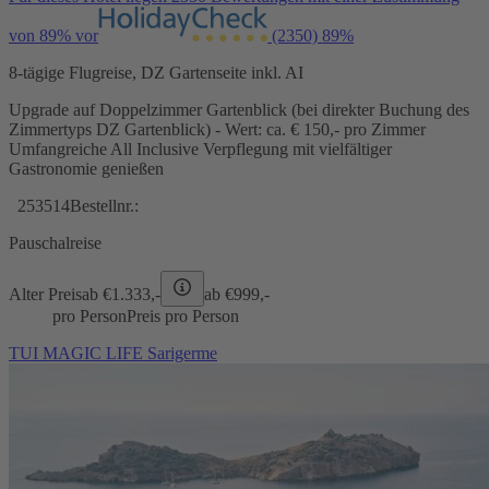
von 89% vor
(2350)
89%
8-tägige Flugreise, DZ Gartenseite inkl. AI
Upgrade auf Doppelzimmer Gartenblick (bei direkter Buchung des
Zimmertyps DZ Gartenblick) - Wert: ca. € 150,- pro Zimmer
Umfangreiche All Inclusive Verpflegung mit vielfältiger
Gastronomie genießen
253514
Bestellnr.:
Pauschalreise
Alter Preis
ab €
1.333,-
ab €
999,-
pro Person
Preis pro Person
TUI MAGIC LIFE Sarigerme