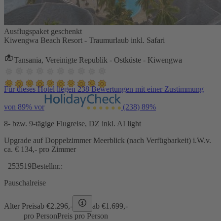
Ausflugspaket geschenkt
Kiwengwa Beach Resort - Traumurlaub inkl. Safari
Tansania, Vereinigte Republik - Ostküste - Kiwengwa
Für dieses Hotel liegen 238 Bewertungen mit einer Zustimmung
von 89% vor
(238)
89%
8- bzw. 9-tägige Flugreise, DZ inkl. AI light
Upgrade auf Doppelzimmer Meerblick (nach Verfügbarkeit) i.W.v.
ca. € 134,- pro Zimmer
253519
Bestellnr.:
Pauschalreise
Alter Preis
ab €
2.296,-
ab €
1.699,-
pro Person
Preis pro Person