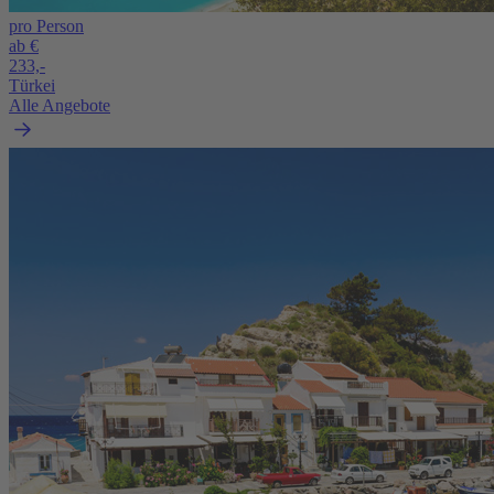
pro Person
ab €
233,-
Türkei
Alle Angebote