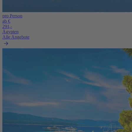
pro Person
ab €
291,-
Ägypten
Alle Angebote