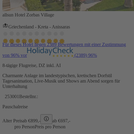
allsun Hotel Zorbas Village
Griechenland - Kreta - Anissaras
Für dieses Hotel liegen 2389 Bewertungen mit einer Zustimmung
von 96% vor
(2389)
96%
8-tägige Flugreise, DZ inkl. AI
Charmante Anlage im landestypischen, kretischen Dorfstil
Tagesanimation, Live-Musik und Shows am Abend sorgen für
Unterhaltung
253001
Bestellnr.:
Pauschalreise
Alter Preis
ab €
899,-
ab €
697,-
pro Person
Preis pro Person