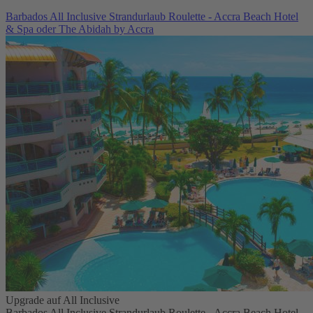
Barbados All Inclusive Strandurlaub Roulette - Accra Beach Hotel
& Spa oder The Abidah by Accra
Upgrade auf All Inclusive
Barbados All Inclusive Strandurlaub Roulette - Accra Beach Hotel