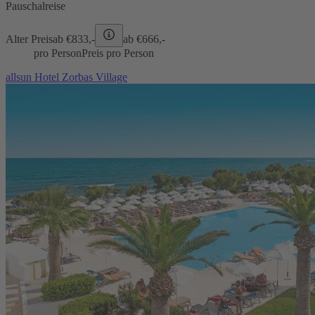
Pauschalreise
Alter Preis
ab €
833,-
ab €
666,-
pro Person
Preis pro Person
allsun Hotel Zorbas Village