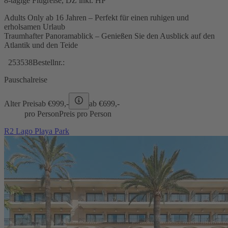
8-tägige Flugreise, DZ inkl. HP
Adults Only ab 16 Jahren – Perfekt für einen ruhigen und
erholsamen Urlaub
Traumhafter Panoramablick – Genießen Sie den Ausblick auf den
Atlantik und den Teide
253538
Bestellnr.:
Pauschalreise
Alter Preis
ab €
999,-
ab €
699,-
pro Person
Preis pro Person
R2 Lago Playa Park