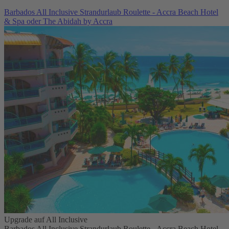
Barbados All Inclusive Strandurlaub Roulette - Accra Beach Hotel
& Spa oder The Abidah by Accra
Upgrade auf All Inclusive
Barbados All Inclusive Strandurlaub Roulette - Accra Beach Hotel