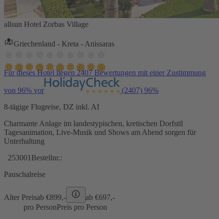
allsun Hotel Zorbas Village
Griechenland - Kreta - Anissaras
Für dieses Hotel liegen 2407 Bewertungen mit einer Zustimmung
von 96% vor
(2407)
96%
8-tägige Flugreise, DZ inkl. AI
Charmante Anlage im landestypischen, kretischen Dorfstil
Tagesanimation, Live-Musik und Shows am Abend sorgen für
Unterhaltung
253001
Bestellnr.:
Pauschalreise
Alter Preis
ab €
899,-
ab €
697,-
pro Person
Preis pro Person