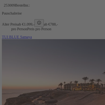
253009
Bestellnr.:
Pauschalreise
Alter Preis
ab €
1.099,-
ab €
788,-
pro Person
Preis pro Person
TUI BLUE Samaya