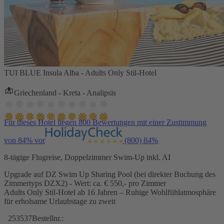
TUI BLUE Insula Alba - Adults Only Stil-Hotel
Griechenland - Kreta - Analipsis
Für dieses Hotel liegen 800 Bewertungen mit einer Zustimmung
von 84% vor
(800)
84%
8-tägige Flugreise, Doppelzimmer Swim-Up inkl. AI
Upgrade auf DZ Swim Up Sharing Pool (bei direkter Buchung des
Zimmertyps DZX2) - Wert: ca. € 550,- pro Zimmer
Adults Only Stil-Hotel ab 16 Jahren – Ruhige Wohlfühlatmosphäre
für erholsame Urlaubstage zu zweit
253537
Bestellnr.: