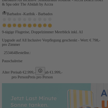
& Spa oder The Abidah by Accra
Barbados -Karibik - Barbados
9-tägige Flugreise, Doppelzimmer Meerblick inkl. AI
Upgrade auf All Inclusive Verpflegung geschenkt - Wert: € 798,-
pro Zimmer
253464
Bestellnr.:
Pauschalreise
Alter Preis
ab €
2.999,-
ab €
1.999,-
pro Person
Preis pro Person