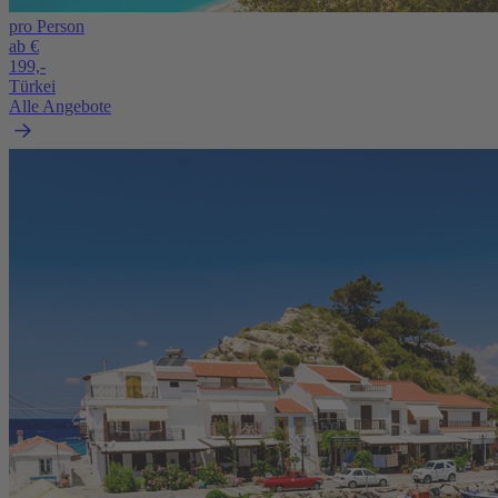
pro Person
ab €
199,-
Türkei
Alle Angebote