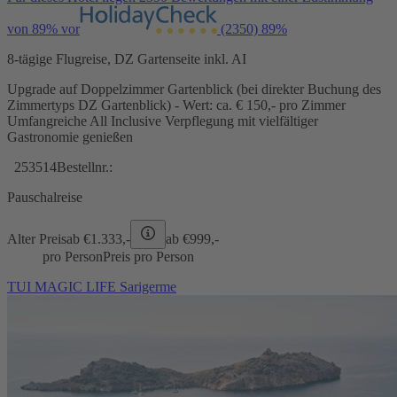
von 89% vor
(2350)
89%
8-tägige Flugreise, DZ Gartenseite inkl. AI
Upgrade auf Doppelzimmer Gartenblick (bei direkter Buchung des
Zimmertyps DZ Gartenblick) - Wert: ca. € 150,- pro Zimmer
Umfangreiche All Inclusive Verpflegung mit vielfältiger
Gastronomie genießen
253514
Bestellnr.:
Pauschalreise
Alter Preis
ab €
1.333,-
ab €
999,-
pro Person
Preis pro Person
TUI MAGIC LIFE Sarigerme