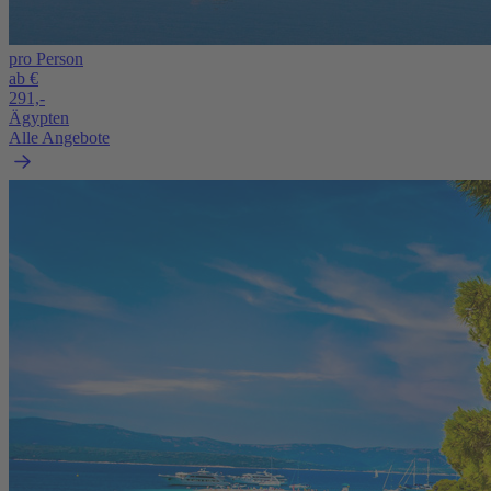
pro Person
ab €
291,-
Ägypten
Alle Angebote