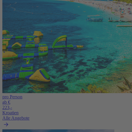
pro Person
ab €
223,-
Kroatien
Alle Angebote