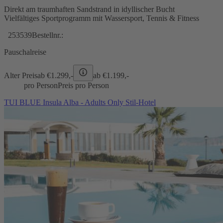
Direkt am traumhaften Sandstrand in idyllischer Bucht
Vielfältiges Sportprogramm mit Wassersport, Tennis & Fitness
253539
Bestellnr.:
Pauschalreise
Alter Preis
ab €
1.299,-
ab €
1.199,-
pro Person
Preis pro Person
TUI BLUE Insula Alba - Adults Only Stil-Hotel