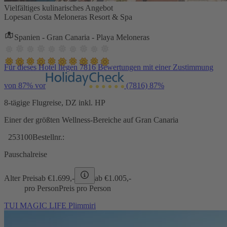
Vielfältiges kulinarisches Angebot
Lopesan Costa Meloneras Resort & Spa
Spanien - Gran Canaria - Playa Meloneras
Für dieses Hotel liegen 7816 Bewertungen mit einer Zustimmung
von 87% vor
(7816)
87%
8-tägige Flugreise, DZ inkl. HP
Einer der größten Wellness-Bereiche auf Gran Canaria
253100
Bestellnr.:
Pauschalreise
Alter Preis
ab €
1.699,-
ab €
1.005,-
pro Person
Preis pro Person
TUI MAGIC LIFE Plimmiri