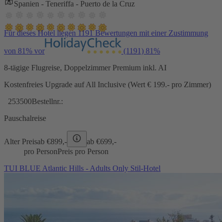
Spanien - Teneriffa - Puerto de la Cruz
Für dieses Hotel liegen 1191 Bewertungen mit einer Zustimmung
von 81% vor
(1191)
81%
8-tägige Flugreise, Doppelzimmer Premium inkl. AI
Kostenfreies Upgrade auf All Inclusive (Wert € 199.- pro Zimmer)
253500
Bestellnr.:
Pauschalreise
Alter Preis
ab €
899,-
ab €
699,-
pro Person
Preis pro Person
TUI BLUE Atlantic Hills - Adults Only Stil-Hotel