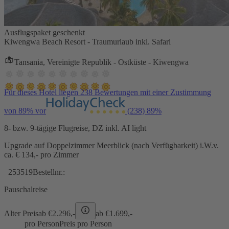
Ausflugspaket geschenkt
Kiwengwa Beach Resort - Traumurlaub inkl. Safari
Tansania, Vereinigte Republik - Ostküste - Kiwengwa
Für dieses Hotel liegen 238 Bewertungen mit einer Zustimmung
von 89% vor
(238)
89%
8- bzw. 9-tägige Flugreise, DZ inkl. AI light
Upgrade auf Doppelzimmer Meerblick (nach Verfügbarkeit) i.W.v.
ca. € 134,- pro Zimmer
253519
Bestellnr.:
Pauschalreise
Alter Preis
ab €
2.296,-
ab €
1.699,-
pro Person
Preis pro Person