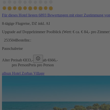
Für dieses Hotel liegen 6893 Bewertungen mit einer Zustimmung vo
8-tägige Flugreise, DZ inkl. AI
Upgrade auf Doppelzimmer Poolblick (Wert: € ca. € 84,- pro Zimmer) 
253504
Bestellnr.:
Pauschalreise
Alter Preis
ab €
833,-
ab €
666,-
pro Person
Preis pro Person
allsun Hotel Zorbas Village