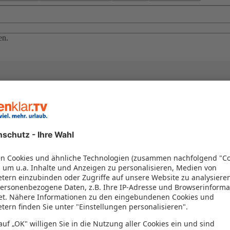
en.
el in einem Paket kombiniert werden – das spart Zeit und Geld. Nutzen 
en!