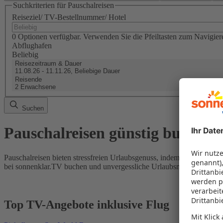
Suchkriterien für Pauschalreisen
Reiseziel/ TV-Bestellnummer/ Hotel
0 Optionen verfügbar. Verwenden Sie die Pfeiltasten zum Navigier
Abflughafen
Beliebig
Reisezeitraum & Dauer
11.08.26 - 11.11.26, Beliebige Dauer
Reisende
2 Erwachsene
Suchen
Pauschalreisen günstig buchen
Pauschalreisen bieten stressfreien Urlaubsgenuss, indem Flug und Hot
bei sonnenklar.TV buchen und unvergessliche Urlaubsmomente erleb
Top TV-Angebote inklusive Flug