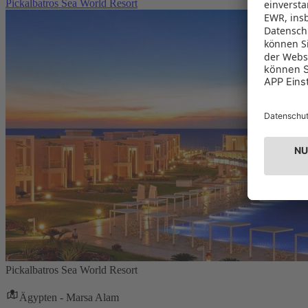
Pickalbatros Sea World Resort
Pickalbatros Sea World Resort
Ägypten - Marsa Alam