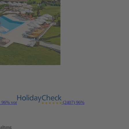
n 96% vor
(2407)
96%
altung