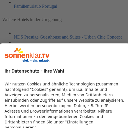
Familienurlaub Portugal
Weitere Hotels in der Umgebung
NDS Prestige Guesthouse and Suites - Urban Chic Concept
Quarteira Sol
Colina da Lapa and Villas
Prainha Aldeamento Clube & Village
Monica Isabel Beach Club 3*
Luna Olympus
Orada Apartamentos Turísticos - Marina de Albufeira
Wyndham Residences Alvor Beach
Marina Rio