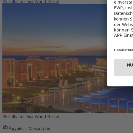
Pickalbatros Sea World Resort
Pickalbatros Sea World Resort
Ägypten - Marsa Alam