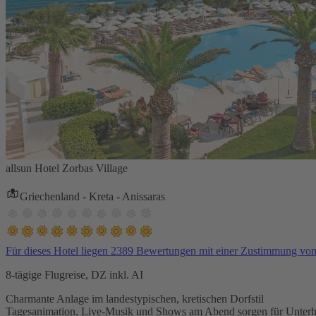
allsun Hotel Zorbas Village
Griechenland - Kreta - Anissaras
Für dieses Hotel liegen 2389 Bewertungen mit einer Zustimmung vo
8-tägige Flugreise, DZ inkl. AI
Charmante Anlage im landestypischen, kretischen Dorfstil
Tagesanimation, Live-Musik und Shows am Abend sorgen für Unterh