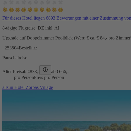
Für dieses Hotel liegen 6893 Bewertungen mit einer Zustimmung vo
8-tägige Flugreise, DZ inkl. AI
Upgrade auf Doppelzimmer Poolblick (Wert: € ca. € 84,- pro Zimmer) 
253504
Bestellnr.:
Pauschalreise
Alter Preis
ab €
833,-
ab €
666,-
pro Person
Preis pro Person
allsun Hotel Zorbas Village