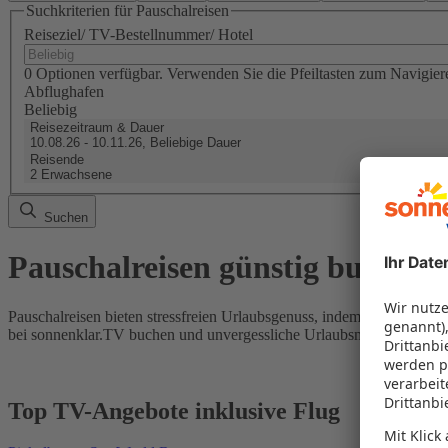
Suchkriterien für Pauschalreisen
Reiseziel/ TV-Bestellnummer/ Hotel
0 Optionen verfügbar. Verwenden Sie die Pfeiltasten zum Navigier
Abflughafen
Beliebig
Reisezeitraum & Dauer
10.08.26 - 10.11.26, Beliebige Dauer
Reisende
2 Erwachsene
Suchen
Pauschalreisen günstig buchen
Pauschalreisen bieten stressfreien Urlaubsgenuss, indem Flug und Hot
bei sonnenklar.TV buchen und unvergessliche Urlaubsmomente erleb
Top TV-Angebote inklusive Flug