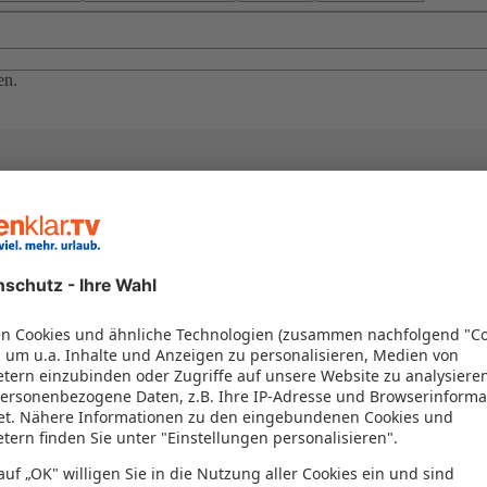
en.
el in einem Paket kombiniert werden – das spart Zeit und Geld. Nutzen 
en!