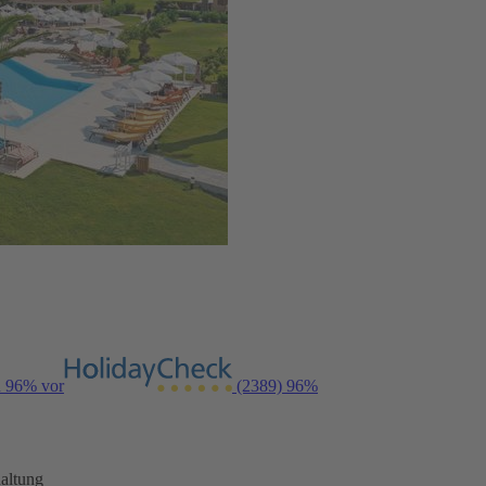
n 96% vor
(2389)
96%
altung