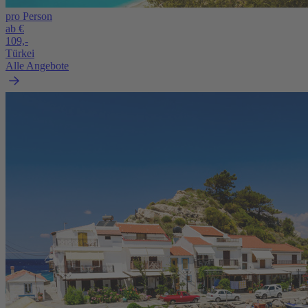
pro Person
ab €
109,-
Türkei
Alle Angebote