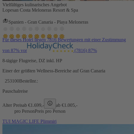
Vielfältiges kulinarisches Angebot
Lopesan Costa Meloneras Resort & Spa
Spanien - Gran Canaria - Playa Meloneras
Für dieses Hotel liegen 7816 Bewertungen mit einer Zustimmung
von 87% vor
(7816)
87%
8-tägige Flugreise, DZ inkl. HP
Einer der größten Wellness-Bereiche auf Gran Canaria
253100
Bestellnr.:
Pauschalreise
Alter Preis
ab €
1.699,-
ab €
1.005,-
pro Person
Preis pro Person
TUI MAGIC LIFE Plimmiri