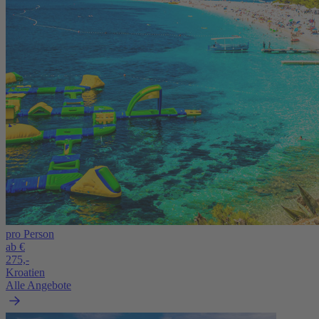
pro Person
ab €
275,-
Kroatien
Alle Angebote