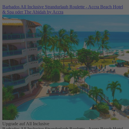
Barbados All Inclusive Strandurlaub Roulette - Accra Beach Hotel
& Spa oder The Abidah by Accra
Upgrade auf All Inclusive
Barbados All Inclusive Strandurlaub Roulette - Accra Beach Hotel