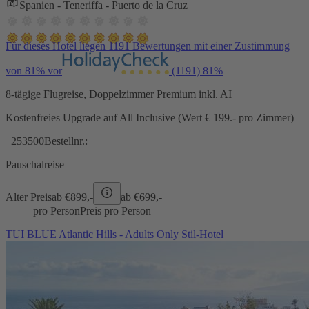
Spanien - Teneriffa - Puerto de la Cruz
Für dieses Hotel liegen 1191 Bewertungen mit einer Zustimmung
von 81% vor
(1191)
81%
8-tägige Flugreise, Doppelzimmer Premium inkl. AI
Kostenfreies Upgrade auf All Inclusive (Wert € 199.- pro Zimmer)
253500
Bestellnr.:
Pauschalreise
Alter Preis
ab €
899,-
ab €
699,-
pro Person
Preis pro Person
TUI BLUE Atlantic Hills - Adults Only Stil-Hotel