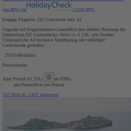
von 89% vor
(2350)
89%
8-tägige Flugreise, DZ Gartenseite inkl. AI
Upgrade auf Doppelzimmer Gartenblick (bei direkter Buchung des
Zimmertyps DZ Gartenblick) - Wert: ca. € 150,- pro Zimmer
Umfangreiche All Inclusive Verpflegung mit vielfältiger
Gastronomie genießen
253514
Bestellnr.:
Pauschalreise
Alter Preis
ab €
1.333,-
ab €
999,-
pro Person
Preis pro Person
TUI MAGIC LIFE Sarigerme