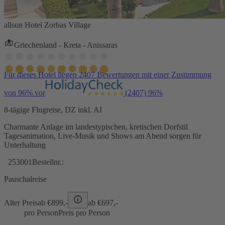
allsun Hotel Zorbas Village
Griechenland - Kreta - Anissaras
Für dieses Hotel liegen 2407 Bewertungen mit einer Zustimmung
von 96% vor
(2407)
96%
8-tägige Flugreise, DZ inkl. AI
Charmante Anlage im landestypischen, kretischen Dorfstil
Tagesanimation, Live-Musik und Shows am Abend sorgen für
Unterhaltung
253001
Bestellnr.:
Pauschalreise
Alter Preis
ab €
899,-
ab €
697,-
pro Person
Preis pro Person