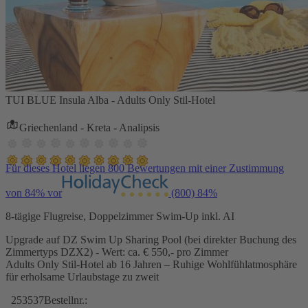
TUI BLUE Insula Alba - Adults Only Stil-Hotel
Griechenland - Kreta - Analipsis
Für dieses Hotel liegen 800 Bewertungen mit einer Zustimmung
von 84% vor
(800)
84%
8-tägige Flugreise, Doppelzimmer Swim-Up inkl. AI
Upgrade auf DZ Swim Up Sharing Pool (bei direkter Buchung des
Zimmertyps DZX2) - Wert: ca. € 550,- pro Zimmer
Adults Only Stil-Hotel ab 16 Jahren – Ruhige Wohlfühlatmosphäre
für erholsame Urlaubstage zu zweit
253537
Bestellnr.: