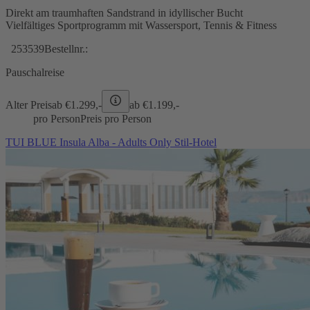
Direkt am traumhaften Sandstrand in idyllischer Bucht
Vielfältiges Sportprogramm mit Wassersport, Tennis & Fitness
253539
Bestellnr.:
Pauschalreise
Alter Preis
ab €
1.299,-
ab €
1.199,-
pro Person
Preis pro Person
TUI BLUE Insula Alba - Adults Only Stil-Hotel