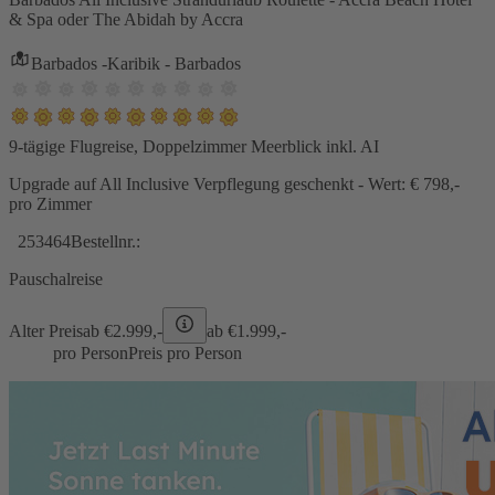
& Spa oder The Abidah by Accra
Barbados -Karibik - Barbados
9-tägige Flugreise, Doppelzimmer Meerblick inkl. AI
Upgrade auf All Inclusive Verpflegung geschenkt - Wert: € 798,-
pro Zimmer
253464
Bestellnr.:
Pauschalreise
Alter Preis
ab €
2.999,-
ab €
1.999,-
pro Person
Preis pro Person