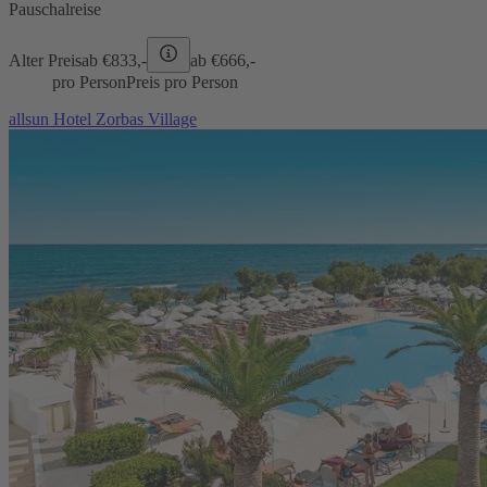
Pauschalreise
Alter Preis
ab €
833,-
ab €
666,-
pro Person
Preis pro Person
allsun Hotel Zorbas Village