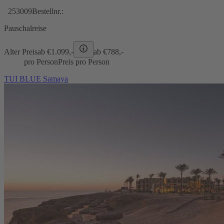
253009
Bestellnr.:
Pauschalreise
Alter Preis
ab €
1.099,-
ab €
788,-
pro Person
Preis pro Person
TUI BLUE Samaya