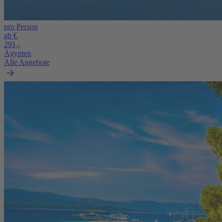
pro Person
ab €
291,-
Ägypten
Alle Angebote