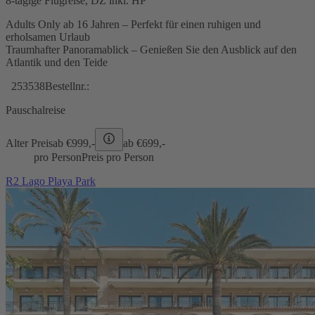
8-tägige Flugreise, DZ inkl. HP
Adults Only ab 16 Jahren – Perfekt für einen ruhigen und
erholsamen Urlaub
Traumhafter Panoramablick – Genießen Sie den Ausblick auf den
Atlantik und den Teide
253538
Bestellnr.:
Pauschalreise
Alter Preis
ab €
999,-
ab €
699,-
pro Person
Preis pro Person
R2 Lago Playa Park