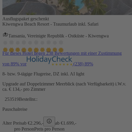
Ausflugspaket geschenkt
Kiwengwa Beach Resort - Traumurlaub inkl. Safari
Tansania, Vereinigte Republik - Ostküste - Kiwengwa
Für dieses Hotel liegen 238 Bewertungen mit einer Zustimmung
von 89% vor
(238)
89%
8- bzw. 9-tägige Flugreise, DZ inkl. AI light
Upgrade auf Doppelzimmer Meerblick (nach Verfügbarkeit) i.W.v.
ca. € 134,- pro Zimmer
253519
Bestellnr.:
Pauschalreise
Alter Preis
ab €
2.296,-
ab €
1.699,-
pro Person
Preis pro Person