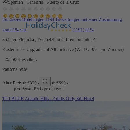
Spanien - Teneriffa - Puerto de la Cruz
Für dieses Hotel liegen 1191 Bewertungen mit einer Zustimmung
von 81% vor
(1191)
81%
8-tägige Flugreise, Doppelzimmer Premium inkl. AI
Kostenfreies Upgrade auf All Inclusive (Wert € 199.- pro Zimmer)
253500
Bestellnr.:
Pauschalreise
Alter Preis
ab €
899,-
ab €
699,-
pro Person
Preis pro Person
TUI BLUE Atlantic Hills - Adults Only Stil-Hotel