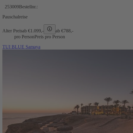
253009
Bestellnr.:
Pauschalreise
Alter Preis
ab €
1.099,-
ab €
788,-
pro Person
Preis pro Person
TUI BLUE Samaya