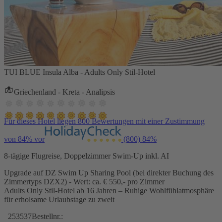
TUI BLUE Insula Alba - Adults Only Stil-Hotel
Griechenland - Kreta - Analipsis
Für dieses Hotel liegen 800 Bewertungen mit einer Zustimmung
von 84% vor
(800)
84%
8-tägige Flugreise, Doppelzimmer Swim-Up inkl. AI
Upgrade auf DZ Swim Up Sharing Pool (bei direkter Buchung des
Zimmertyps DZX2) - Wert: ca. € 550,- pro Zimmer
Adults Only Stil-Hotel ab 16 Jahren – Ruhige Wohlfühlatmosphäre
für erholsame Urlaubstage zu zweit
253537
Bestellnr.: