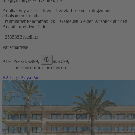
8-tägige Flugreise, DZ inkl. HP
Adults Only ab 16 Jahren – Perfekt für einen ruhigen und
erholsamen Urlaub
Traumhafter Panoramablick – Genießen Sie den Ausblick auf den
Atlantik und den Teide
253538
Bestellnr.:
Pauschalreise
Alter Preis
ab €
999,-
ab €
699,-
pro Person
Preis pro Person
R2 Lago Playa Park