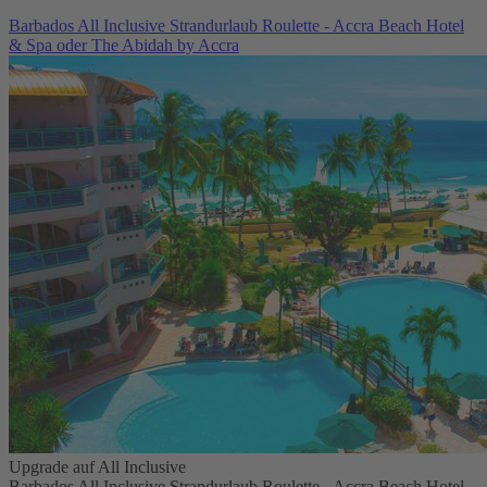
Barbados All Inclusive Strandurlaub Roulette - Accra Beach Hotel
& Spa oder The Abidah by Accra
Upgrade auf All Inclusive
Barbados All Inclusive Strandurlaub Roulette - Accra Beach Hotel