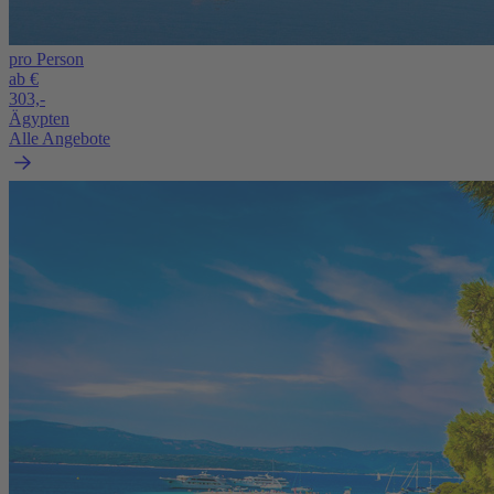
pro Person
ab €
303,-
Ägypten
Alle Angebote