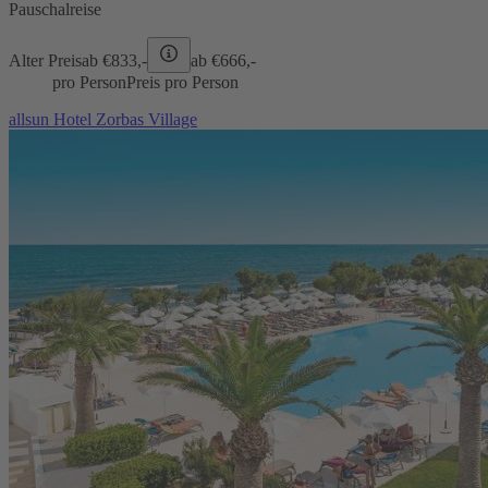
Pauschalreise
Alter Preis
ab €
833,-
ab €
666,-
pro Person
Preis pro Person
allsun Hotel Zorbas Village