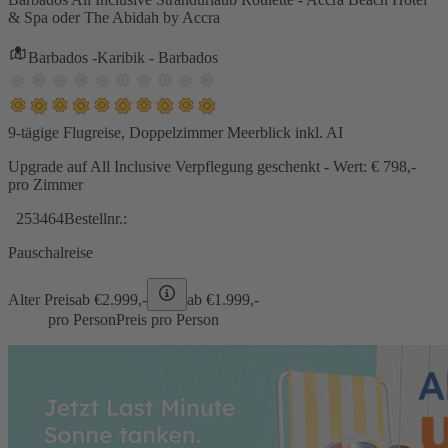
& Spa oder The Abidah by Accra
Barbados -Karibik - Barbados
9-tägige Flugreise, Doppelzimmer Meerblick inkl. AI
Upgrade auf All Inclusive Verpflegung geschenkt - Wert: € 798,-
pro Zimmer
253464
Bestellnr.:
Pauschalreise
Alter Preis
ab €
2.999,-
ab €
1.999,-
pro Person
Preis pro Person