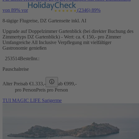
von 89% vor
(2346)
89%
8-tägige Flugreise, DZ Gartenseite inkl. AI
Upgrade auf Doppelzimmer Gartenblick (bei direkter Buchung des
Zimmertyps DZ Gartenblick) - Wert: ca. € 150,- pro Zimmer
Umfangreiche All Inclusive Verpflegung mit vielfältiger
Gastronomie genießen
253514
Bestellnr.:
Pauschalreise
Alter Preis
ab €
1.333,-
ab €
999,-
pro Person
Preis pro Person
TUI MAGIC LIFE Sarigerme