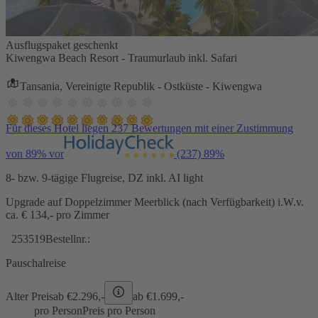
Ausflugspaket geschenkt
Kiwengwa Beach Resort - Traumurlaub inkl. Safari
Tansania, Vereinigte Republik - Ostküste - Kiwengwa
Für dieses Hotel liegen 237 Bewertungen mit einer Zustimmung
von 89% vor
(237)
89%
8- bzw. 9-tägige Flugreise, DZ inkl. AI light
Upgrade auf Doppelzimmer Meerblick (nach Verfügbarkeit) i.W.v.
ca. € 134,- pro Zimmer
253519
Bestellnr.:
Pauschalreise
Alter Preis
ab €
2.296,-
ab €
1.699,-
pro Person
Preis pro Person