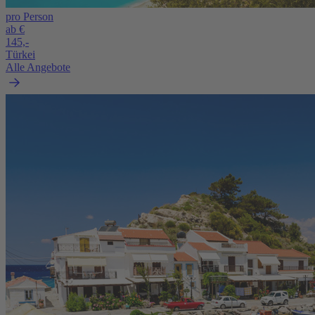
pro Person
ab €
145,-
Türkei
Alle Angebote