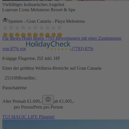
Vielfältiges kulinarisches Angebot
Lopesan Costa Meloneras Resort & Spa
Spanien - Gran Canaria - Playa Meloneras
Für dieses Hotel liegen 7793 Bewertungen mit einer Zustimmung
von 87% vor
(7793)
87%
8-tägige Flugreise, DZ inkl. HP
Einer der größten Wellness-Bereiche auf Gran Canaria
253100
Bestellnr.:
Pauschalreise
Alter Preis
ab €
1.699,-
ab €
1.005,-
pro Person
Preis pro Person
TUI MAGIC LIFE Plimmiri