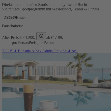
Direkt am traumhaften Sandstrand in idyllischer Bucht
Vielfältiges Sportprogramm mit Wassersport, Tennis & Fitness
253539
Bestellnr.:
Pauschalreise
Alter Preis
ab €
1.299,-
ab €
1.199,-
pro Person
Preis pro Person
TUI BLUE Insula Alba - Adults Only Stil-Hotel