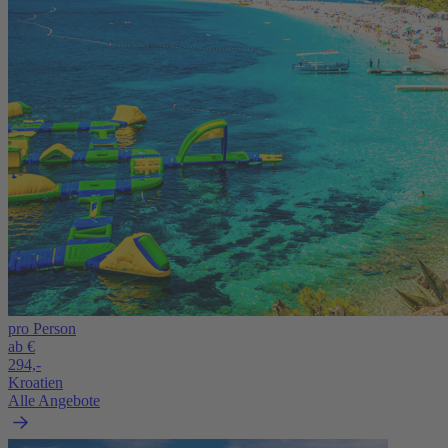
pro Person
ab €
294,-
Kroatien
Alle Angebote