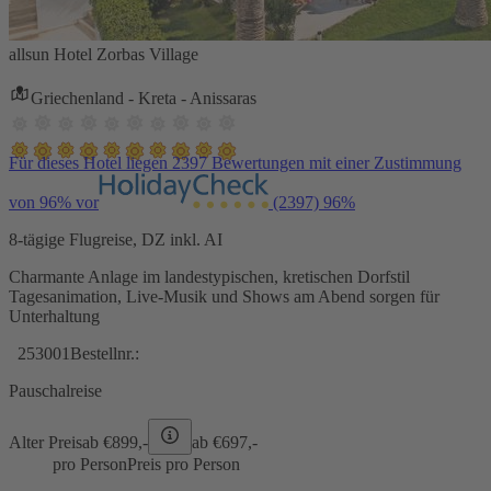
allsun Hotel Zorbas Village
Griechenland - Kreta - Anissaras
Für dieses Hotel liegen 2397 Bewertungen mit einer Zustimmung
von 96% vor
(2397)
96%
8-tägige Flugreise, DZ inkl. AI
Charmante Anlage im landestypischen, kretischen Dorfstil
Tagesanimation, Live-Musik und Shows am Abend sorgen für
Unterhaltung
253001
Bestellnr.:
Pauschalreise
Alter Preis
ab €
899,-
ab €
697,-
pro Person
Preis pro Person