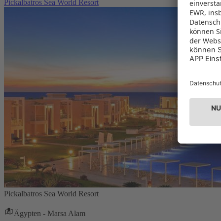
Pickalbatros Sea World Resort
Pickalbatros Sea World Resort
Ägypten - Marsa Alam