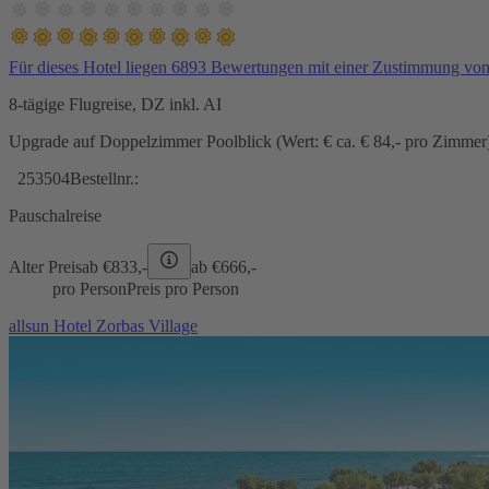
Für dieses Hotel liegen 6893 Bewertungen mit einer Zustimmung vo
8-tägige Flugreise, DZ inkl. AI
Upgrade auf Doppelzimmer Poolblick (Wert: € ca. € 84,- pro Zimmer) 
253504
Bestellnr.:
Pauschalreise
Alter Preis
ab €
833,-
ab €
666,-
pro Person
Preis pro Person
allsun Hotel Zorbas Village