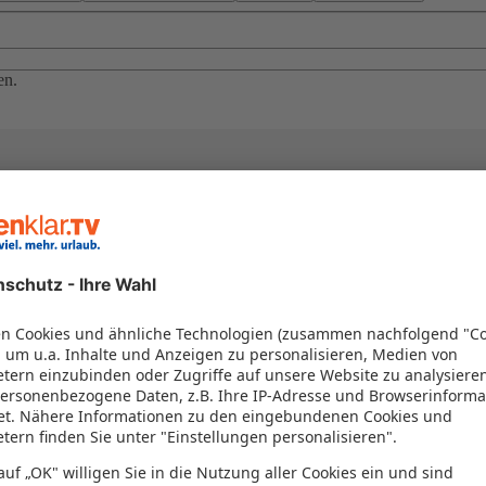
en.
el in einem Paket kombiniert werden – das spart Zeit und Geld. Nutzen 
en!