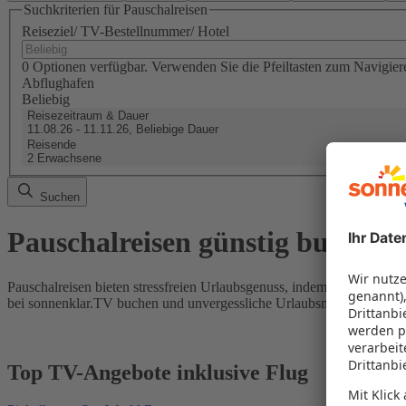
Suchkriterien für Pauschalreisen
Reiseziel/ TV-Bestellnummer/ Hotel
0 Optionen verfügbar. Verwenden Sie die Pfeiltasten zum Navigier
Abflughafen
Beliebig
Reisezeitraum & Dauer
11.08.26 - 11.11.26, Beliebige Dauer
Reisende
2 Erwachsene
Suchen
Pauschalreisen günstig buchen
Pauschalreisen bieten stressfreien Urlaubsgenuss, indem Flug und Hot
bei sonnenklar.TV buchen und unvergessliche Urlaubsmomente erleb
Top TV-Angebote inklusive Flug