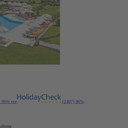
n 96% vor
(2407)
96%
altung